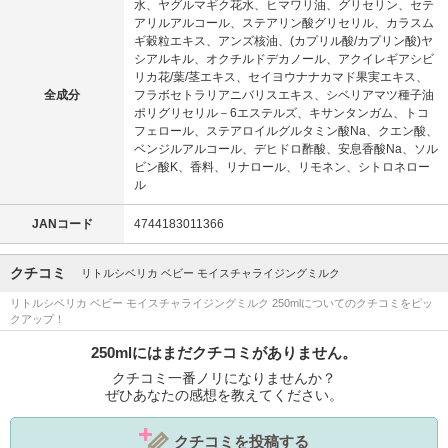
水、ヤグルマギク花水、ヒマワリ油、グリセリン、セテ
アリルアルコール、ステアリン酸グリセリル、カラスム
ギ穀粒エキス、アンズ核油、(カプリル酸/カプリン酸)ヤ
シアルキル、オクチルドデカノール、アクイレギアシビ
リカ花/葉/茎エキス、セイヨウナナカマド果実エキス、
全成分
フラボセトラリアニバリスエキス、シベリアマツ種子油
ポリグリセリル－6エステルズ、キサンタンガム、トコ
フェロール、ステアロイルグルタミン酸Na、クエン酸、
ベンジルアルコール、デヒドロ酢酸、安息香酸Na、ソル
ビン酸K、香料、リナロール、リモネン、シトロネロー
ル
JANコード
4744183011366
クチコミ
リトルシベリカ ベビー モイスチャライジングミルク
リトルシベリカ ベビー モイスチャライジングミルク 250mlについてのクチコミをピッ
クアップ！
250mlにはまだクチコミがありません。
クチコミ一番ノリになりませんか？
ぜひあなたの感想を教えてください。
クチコミを投稿する