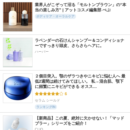
業界人がこぞって沼る「モルトンブラウン」の“本
当の楽しみ方” | アットコスメ編集部 ぺぷ
ボディケア・オーラルケア
ラベンダーの石けんシャンプー＆コンディショナ
ーですっきり頭皮、さらさらヘアに。
ハーバー
２個目突入。顎のザラつきやニキビに悩む人へ 最
低2週間は続けてみてほしい。 私→混合肌、顎下
に頻繁にニキビができる オスス…
6
セラム シールド
ランキングIN
【新商品】この夏、絶対に欠かせない！「マッド
ブラー」シリーズをご紹介！
CLIO