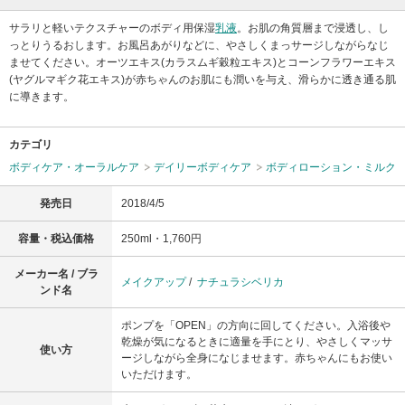
サラリと軽いテクスチャーのボディ用保湿
乳液
。お肌の角質層まで浸透し、し
っとりうるおします。お風呂あがりなどに、やさしくまっサージしながらなじ
ませてください。オーツエキス(カラスムギ穀粒エキス)とコーンフラワーエキス
(ヤグルマギク花エキス)が赤ちゃんのお肌にも潤いを与え、滑らかに透き通る肌
に導きます。
カテゴリ
ボディケア・オーラルケア
デイリーボディケア
ボディローション・ミルク
発売日
2018/4/5
容量・税込価格
250ml・1,760円
メーカー名 / ブラ
メイクアップ
/
ナチュラシベリカ
ンド名
ポンプを「OPEN」の方向に回してください。入浴後や
乾燥が気になるときに適量を手にとり、やさしくマッサ
使い方
ージしながら全身になじませます。赤ちゃんにもお使い
いただけます。