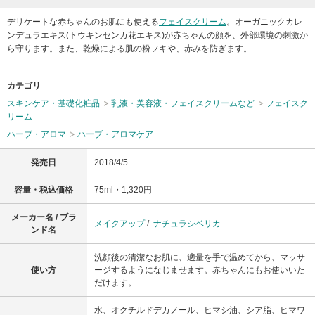
デリケートな赤ちゃんのお肌にも使える
フェイスクリーム
。オーガニックカレ
ンデュラエキス(トウキンセンカ花エキス)が赤ちゃんの顔を、外部環境の刺激か
ら守ります。また、乾燥による肌の粉フキや、赤みを防ぎます。
カテゴリ
スキンケア・基礎化粧品
乳液・美容液・フェイスクリームなど
フェイスク
リーム
ハーブ・アロマ
ハーブ・アロマケア
発売日
2018/4/5
容量・税込価格
75ml・1,320円
メーカー名 / ブラ
メイクアップ
/
ナチュラシベリカ
ンド名
洗顔後の清潔なお肌に、適量を手で温めてから、マッサ
使い方
ージするようになじませます。赤ちゃんにもお使いいた
だけます。
水、オクチルドデカノール、ヒマシ油、シア脂、ヒマワ