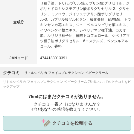
リ種子油、トリ(カプリル酸/カプリン酸)グリセリル、ジ
ポリヒドロキシステアリン酸ポリグリセリル-2、グリセ
リン、ミツロウ、ジイソステアリン酸ポリグリセリ
ル-3、カプリル酸ソルビタン、酸化亜鉛、硫酸Mg、トウ
全成分
キンセンカ花エキス、ジュニペルスシビリカ葉エキス、
イワベンケイ根エキス、シベリアマツ種子油、カカオ
脂、ルリジサ種子油、酢酸トコフェロール、シベリアマ
ツ種子油ポリグリセリル－6エステルズ、ベンジルアル
コール、香料
JANコード
4744183013391
クチコミ
リトルシベリカ フェイスプロテクション ベビークリーム
リトルシベリカ フェイスプロテクション ベビークリーム 75mlについてのクチコミをピ
ックアップ！
75mlにはまだクチコミがありません。
クチコミ一番ノリになりませんか？
ぜひあなたの感想を教えてください。
クチコミを投稿する