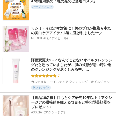
47都道府県の「地元発のご当地コスメ」
ハーブ・アロマ
＼シミ・そばかす対策に！美のプロが推薦★本気
の美白ケアアイテム6選に選ばれました^^／
MEDIHEAL(メディヒール)
評価変更★5→7 なんてことないオイルクレンジン
グだと思っていましたが、肌の状態が悪い時に他
のクレンジングが尽くしみる中、…
7
カルテＨＤ　モイスチュア クレンジング　オイルジェル
ランキングIN
【現品10名様】目もとケア研究10年以上！アクシ
ージアの眼輪筋を鍛える*1目もと特化型美顔器を
プレゼント♪
AXXZIA（アクシージア）