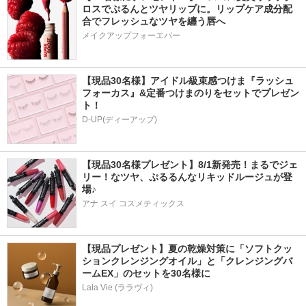
ロスでぷるんとツヤリップに。リップケア成分配
合でフレッシュなツヤを纏う唇へ
メイクアップフォーエバー
【現品30名様】アイドル級束感つけま『ラッシュ
フォーカス』&定番つけまのりをセットでプレゼン
ト！
D-UP(ディーアップ)
【現品30名様プレゼント】8/1新発売！まるでジェ
リー！なツヤ、ぷるるんなリキッドルージュが登
場♪
アナ スイ コスメティックス
【現品プレゼント】夏の乾燥対策に「ソフトクッ
ションクレンジングオイル」と「クレンジングバ
ームEX」のセットを30名様に
Lala Vie (ララヴィ)