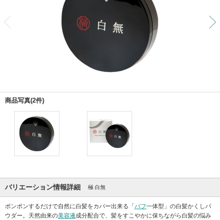
前
商品写真(2件)
バリエーション情報詳細
極 白無
ポンポンするだけで自然に白髪をカバー出来る「
パフ
一体型」の白髪かくしパ
ウダー。天然由来の
美容液
成分配合で、髪をすこやかに保ちながら白髪の悩み