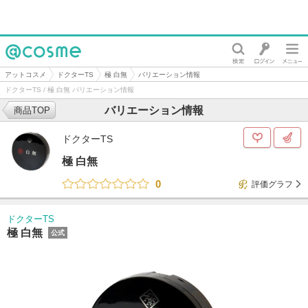
@cosme
アットコスメ
ドクターTS
極 白無
バリエーション情報
ドクターTS / 極 白無 バリエーション情報
バリエーション情報
商品TOP
ドクターTS
極 白無
0
評価グラフ
ドクターTS
極 白無
公式