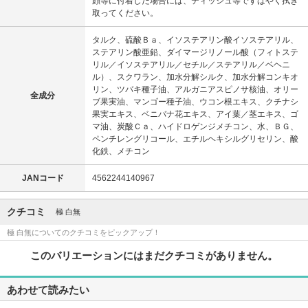
顔等に付着した場合には、ティッシュ等ですばやく拭き
取ってください。
タルク、硫酸Ｂａ、イソステアリン酸イソステアリル、
ステアリン酸亜鉛、ダイマージリノール酸（フィトステ
リル／イソステアリル／セチル／ステアリル／ベヘニ
ル）、スクワラン、加水分解シルク、加水分解コンキオ
リン、ツバキ種子油、アルガニアスピノサ核油、オリー
全成分
ブ果実油、マンゴー種子油、ウコン根エキス、クチナシ
果実エキス、ベニバナ花エキス、アイ葉／茎エキス、ゴ
マ油、炭酸Ｃａ、ハイドロゲンジメチコン、水、ＢＧ、
ペンチレングリコール、エチルヘキシルグリセリン、酸
化鉄、メチコン
JANコード
4562244140967
クチコミ
極 白無
極 白無についてのクチコミをピックアップ！
このバリエーションにはまだクチコミがありません。
あわせて読みたい