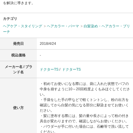
を解決に導きます。
カテゴリ
ヘアケア・スタイリング
ヘアカラー・パーマ
白髪染め・ヘアカラー・ブリ
ーチ
発売日
2018/4/24
税込価格
-
メーカー名 / ブラ
ドクターTS
/
ドクターTS
ンド名
・初めてお使いになる際には、袋に入れた状態でパフの
中身を崩すように10～20回程度よくもみほぐしてくださ
い。
・手袋をした手の甲などで軽くトントンし、粉の出方を
確認してから白髪の気になる部分に馴染ませてお使いく
使い方
ださい。
・髪に塗布する際には、髪の量や長さによって粉の付き
具合が変わりますので、確認しながらお使いください。
・パウダーが手に付いた場合には、石鹸等で洗い流して
ください。