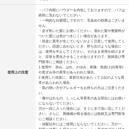
・パフ内部にパウダーを内包しておりますので、パフは
絶対に洗わないでください。
・一時的な白髪隠しですので、毛染めの効果はございま
せん。
・必ず乾いた髪にお使いください。濡れた髪や整髪料が
ついた髪には色がつきにくい場合があります。
・頭皮に異常が生じていないかよく注意して使用してく
ださい。頭皮に合わないとき、即ち次のような場合に
は、使用を中止してください。そのまま使用を続けます
と、症状を悪化させることがありますので、医師及び専
門医等にご相談ください。
1.使用中、赤み、はれ、かゆみ、刺激、色抜け(白斑等)
使用上の注意
や黒ずみ等の異常があらわれた場合。
2.使用した頭皮に、直射日光があたって上記のような異
常があらわれた場合。
・肌の弱い方やアレルギーをお持ちの方はご注意くださ
い。
・傷やはれもの、しっしん等異常のある部位にはお使い
にならないでください。
万が一目に入った場合には、すぐに水で洗い流してくだ
さい。さらに、異物感が残る場合には医師又は専門医等
にご相談ください。
・頭髪以外にはご使用にならないでください。万が一、