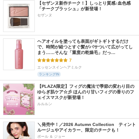
【セザンヌ新作チーク！】しっとり質感♪血色感
「チークブラッシュ」が新登場！
セザンヌ
ヘアオイルを塗っても表面がギトギトするだけ
で、時間が経つとすぐ髪がパサついて広がってし
まう……そんな「重度の乾燥毛」だっ…
7
エッセンスインヘアミルク
ランキングIN
【PLAZA限定】フィグの魔法で季節の変わり目の
ゆらぎ肌ケア☆彡 ほんのり甘いフィグの香りのフ
ェイスマスクが新登場！
ルルルン
＼発売中！／2026 Autumn Collection　ティント
ルージュやアイカラー、限定のチークも！
ポール ＆ ジョー