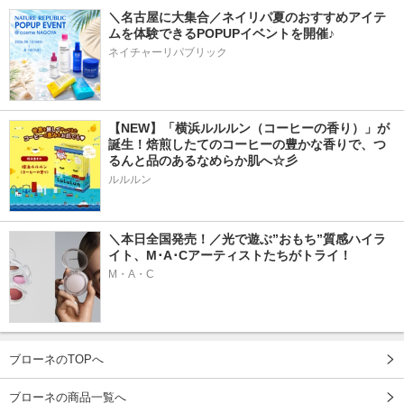
＼名古屋に大集合／ネイリパ夏のおすすめアイテ
ムを体験できるPOPUPイベントを開催♪
ネイチャーリパブリック
【NEW】「横浜ルルルン（コーヒーの香り）」が
誕生！焙煎したてのコーヒーの豊かな香りで、つ
るんと品のあるなめらか肌へ☆彡
ルルルン
＼本日全国発売！／光で遊ぶ”おもち”質感ハイラ
イト、M･A･Cアーティストたちがトライ！
M・A・C
ブローネのTOPへ
ブローネの商品一覧へ