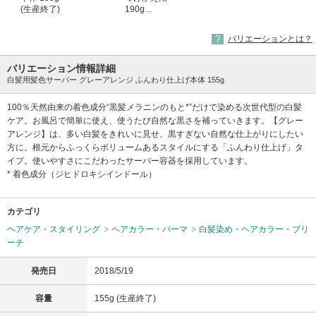
(生産終了)
190g
(生産終了)
バリエーションとは？
バリエーション情報詳細
白髪用髪色サーバー グレーアレンジ ふんわり仕上げ本体 155g
100％天然由来の着色成分“黒髪メラニンのもと*”だけで染める次世代型の白髪
ケア。お風呂で簡単に使え、使うたび自然な黒さを補っていきます。【グレー
アレンジ】は、多い白髪をきれいに見せ、黒すぎない自然な仕上がりにしたい
方に。根元からふっくらボリュームあるスタイルにする「ふんわり仕上げ」タ
イプ。使いやすさにこだわったサーバー容器を採用しています。
* 着色成分（ジヒドロキシインドール）
カテゴリ
ヘアケア・スタイリング
ヘアカラー・パーマ
白髪染め・ヘアカラー・ブリ
ーチ
発売日
2018/5/19
容量
155g (生産終了)