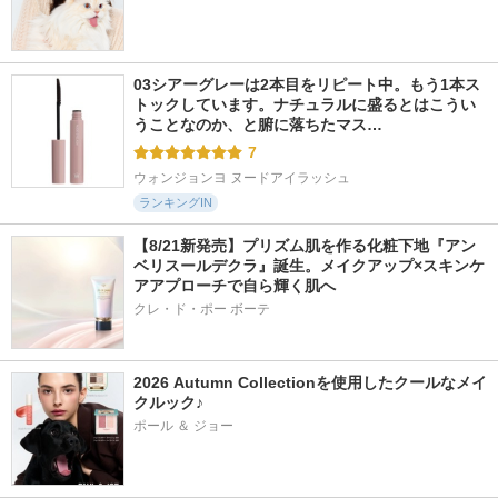
03シアーグレーは2本目をリピート中。もう1本ス
トックしています。ナチュラルに盛るとはこうい
うことなのか、と腑に落ちたマス…
7
ウォンジョンヨ ヌードアイラッシュ
ランキングIN
【8/21新発売】プリズム肌を作る化粧下地『アン
ベリスールデクラ』誕生。メイクアップ×スキンケ
アアプローチで自ら輝く肌へ
クレ・ド・ポー ボーテ
2026 Autumn Collectionを使用したクールなメイ
クルック♪
ポール ＆ ジョー