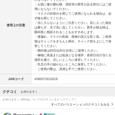
・お肌に傷や腫れ物、湿疹等の異常がある部分にはご使
用にならないでください。
・マスクの目部分を閉じてご使用になられる場合は、必
ず瞼を閉じてください。
・目に入らないようにご注意ください。目に入った場合
使用上の注意
は擦らず、水で洗い流してください。異常が残る時は、
眼科医に相談されることをおすすめします。
・液漏れ、マスクの乾燥、異物の混入を防ぐ為、ご使用
後はチャックをきちんと締め、チャック部を上にして保
管してください。
・開封後は60日以内を目安にご使用ください。
・極端に高温または低温となる場所、直射日光の当たる
場所を避け、涼しいところに保管してください。
・乳児の手の届かないところに保管して下ください。
・ご使用の際は、清潔な手でご使用ください。
JANコード
4580072610018
クチコミ
お米のますく
お米のますく 185mgについてのクチコミをピックアップ！
すべてのバリエーションのクチコミをみる
Mayucorin