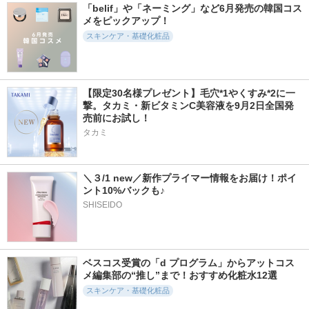
「belif」や「ネーミング」など6月発売の韓国コス
メをピックアップ！
スキンケア・基礎化粧品
【限定30名様プレゼント】毛穴*1やくすみ*2に一
撃。タカミ・新ビタミンC美容液を9月2日全国発
売前にお試し！
タカミ
＼３/1 new／新作プライマー情報をお届け！ポイ
ント10%バックも♪
SHISEIDO
ベスコス受賞の「d プログラム」からアットコス
メ編集部の“推し”まで！おすすめ化粧水12選
スキンケア・基礎化粧品