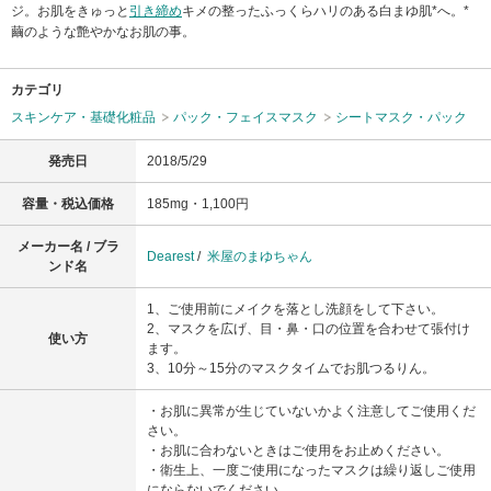
ジ。お肌をきゅっと
引き締め
キメの整ったふっくらハリのある白まゆ肌*へ。*
繭のような艶やかなお肌の事。
カテゴリ
スキンケア・基礎化粧品
パック・フェイスマスク
シートマスク・パック
発売日
2018/5/29
容量・税込価格
185mg・1,100円
メーカー名 / ブラ
Dearest
/
米屋のまゆちゃん
ンド名
1、ご使用前にメイクを落とし洗顔をして下さい。
2、マスクを広げ、目・鼻・口の位置を合わせて張付け
使い方
ます。
3、10分～15分のマスクタイムでお肌つるりん。
・お肌に異常が生じていないかよく注意してご使用くだ
さい。
・お肌に合わないときはご使用をお止めください。
・衛生上、一度ご使用になったマスクは繰り返しご使用
にならないでください。