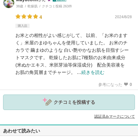
さん
38歳
乾燥肌
クチコミ投稿 263件
4
2024/8/28
購入品
お米との相性がよい感じがして、 以前、「お米のます
く」米屋のまゆちゃんを使用していました。 お米のチ
カラで 繭まゆのような 白い艶やかなお肌を目指すシー
トマスクです。 乾燥したお肌に7種類のお米由来成分
(米ぬかエキス、米胚芽油等保湿成分) 配合美容液を
お肌の角質層までチャージ。 …
続きを読む
参考になった
0
クチコミを投稿する
認証済みマークについて
あわせて読みたい