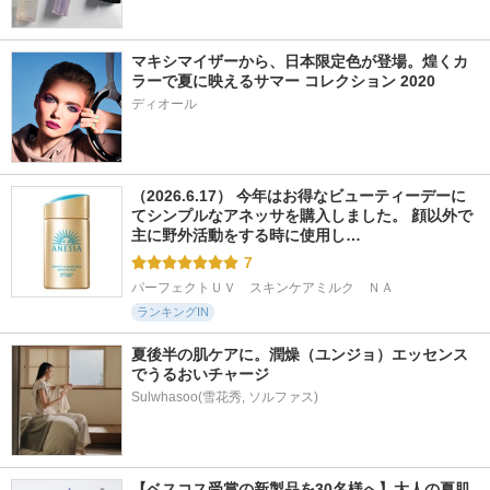
マキシマイザーから、日本限定色が登場。煌くカ
ラーで夏に映えるサマー コレクション 2020
ディオール
（2026.6.17） 今年はお得なビューティーデーに
てシンプルなアネッサを購入しました。 顔以外で
主に野外活動をする時に使用し…
7
パーフェクトＵＶ　スキンケアミルク　ＮＡ
ランキングIN
夏後半の肌ケアに。潤燥（ユンジョ）エッセンス
でうるおいチャージ
Sulwhasoo(雪花秀, ソルファス)
【ベスコス受賞の新製品を30名様へ】大人の夏肌