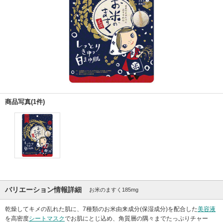
商品写真(1件)
バリエーション情報詳細
お米のますく185mg
乾燥してキメの乱れた肌に、7種類のお米由来成分(保湿成分)を配合した
美容液
を高密度
シートマスク
でお肌にとじ込め、角質層の隅々までたっぷりチャー