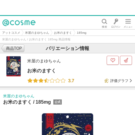
@cosme
アットコスメ
米屋のまゆちゃん
お米のますく
185mg
米屋のまゆちゃん / お米のますく 185mg 商品情報
バリエーション情報
商品TOP
米屋のまゆちゃん
お米のますく
3.7
評価グラフ
米屋のまゆちゃん
お米のますく /
185mg
公式