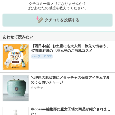
クチコミ一番ノリになりませんか？
ぜひあなたの感想を教えてください。
クチコミを投稿する
あわせて読みたい
【西日本編】お土産にも大人気！旅先で出会う、
47都道府県の「地元発のご当地コスメ」
ハーブ・アロマ
＼理想の肌状態に／タッチャの保湿アイテムで夏
のうるおいチャージ
タッチャ
＠cosme編集部に魔女工場の商品が紹介されまし
た♪