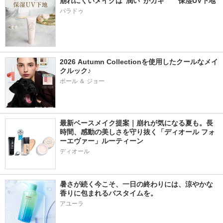
崩れにくいメイクは“潤い”がカギ　　保湿UV下地
パラドゥ
2026 Autumn Collectionを使用したクールなメイ
クルック♪
ポール ＆ ジョー
最新ベースメイク提案｜崩れが気になる夏も。長
時間、感動の美しさを守り抜く「ディオール フォ
ーエヴァー」ルーティーン
ディオール
暑さが続く今こそ、一日の終わりには、涼やかな
香りに包まれるバスタイムを。
アユーラ