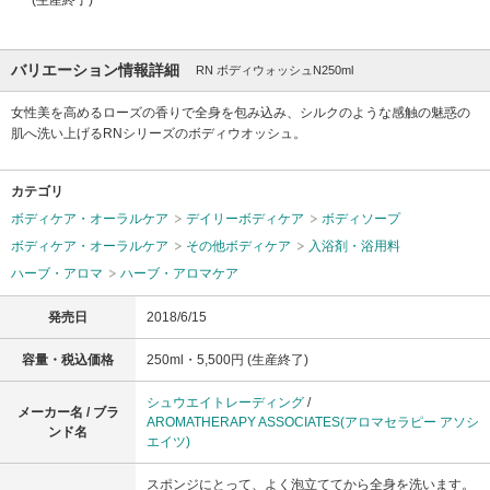
バリエーション情報詳細
RN ボディウォッシュN250ml
女性美を高めるローズの香りで全身を包み込み、シルクのような感触の魅惑の
肌へ洗い上げるRNシリーズのボディウオッシュ。
カテゴリ
ボディケア・オーラルケア
デイリーボディケア
ボディソープ
ボディケア・オーラルケア
その他ボディケア
入浴剤・浴用料
ハーブ・アロマ
ハーブ・アロマケア
発売日
2018/6/15
容量・税込価格
250ml・5,500円 (生産終了)
シュウエイトレーディング
/
メーカー名 / ブラ
AROMATHERAPY ASSOCIATES(アロマセラピー アソシ
ンド名
エイツ)
スポンジにとって、よく泡立ててから全身を洗います。