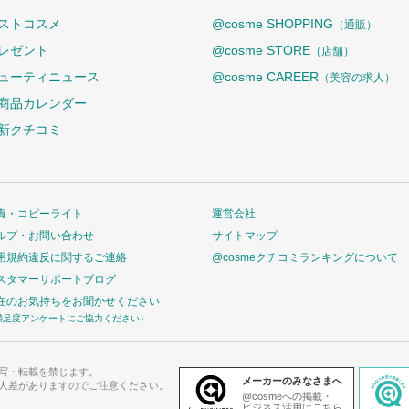
ストコスメ
@cosme SHOPPING
（通販）
レゼント
@cosme STORE
（店舗）
ューティニュース
@cosme CAREER
（美容の求人）
商品カレンダー
新クチコミ
責・コピーライト
運営会社
ルプ・お問い合わせ
サイトマップ
用規約違反に関するご連絡
@cosmeクチコミランキングについて
スタマーサポートブログ
在のお気持ちをお聞かせください
満足度アンケートにご協力ください）
写・転載を禁じます。
メーカーのみなさまへ
人差がありますのでご注意ください。
@cosmeへの掲載・
ビジネス活用はこちら