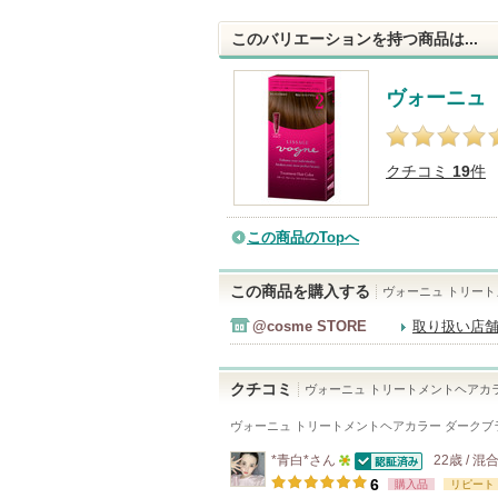
このバリエーションを持つ商品は...
ヴォーニュ
クチコミ
19
件
この商品のTopへ
この商品を購入する
ヴォーニュ トリー
@cosme STORE
取り扱い店
クチコミ
ヴォーニュ トリートメントヘアカ
ヴォーニュ トリートメントヘアカラー ダークブラ
*青白*
さん
22歳 / 混
認証済
5
6
購入品
リピート