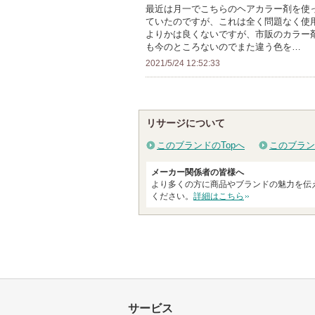
人
最近は月一でこちらのヘアカラー剤を使
ていたのですが、これは全く問題なく使
以
よりかは良くないですが、市販のカラー
上
も今のところないのでまた違う色を…
の
2021/5/24 12:52:33
メ
ン
バ
リサージについて
ー
に
このブランドのTopへ
このブラン
お
メーカー関係者の皆様へ
気
より多くの方に商品やブランドの魅力を伝
に
ください。
詳細はこちら
入
り
登
録
さ
れ
サービス
て