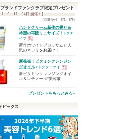
ブランドファンクラブ限定プレゼント
 1・9・17・24日 開催！】
(応募受付：8/1～8/8)
ハンドクリーム新作の香り＆
待望の再販ミニサイズ！
/ クナ
イプ
新作ホワイトブロッサムと人
現
気のネロリをお届け！
新発売！ビタミンクレンジン
品
グオイル
/ ドクターケイ
新ビタミンクレンジングオイ
現
ル＆レチノール*美容液
品
プレゼントをもっとみる
トピックス