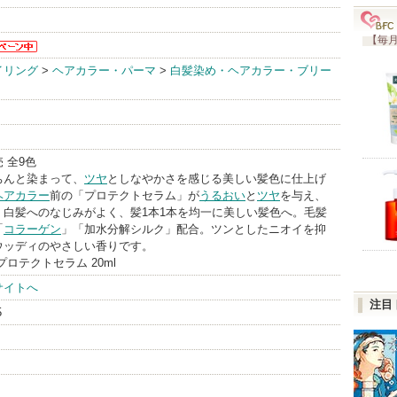
【毎月
ジから
イリング
>
ヘアカラー・パーマ
>
白髪染め・ヘアカラー・ブリー
らせが
す
 全9色
ちんと染まって、
ツヤ
としなやかさを感じる美しい髪色に仕上げ
ヘアカラー
前の「プロテクトセラム」が
うるおい
と
ツヤ
を与え、
。白髪へのなじみがよく、髪1本1本を均一に美しい髪色へ。毛髪
「
コラーゲン
」「加水分解シルク」配合。ツンとしたニオイを抑
ウッディのやさしい香りです。
 プロテクトセラム 20ml
サイトへ
注目
5