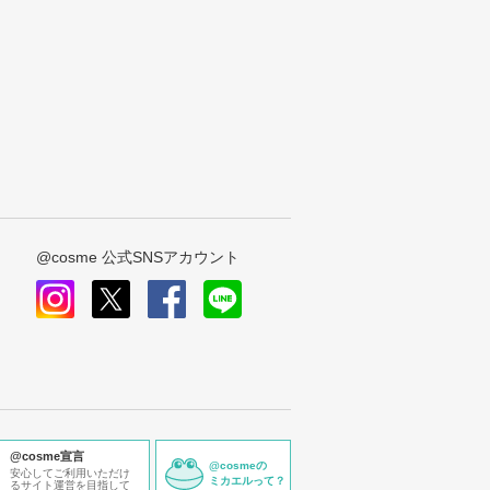
@cosme 公式SNSアカウント
instagram
x
facebook
line
@cosme宣言
@cosmeの
安心してご利用いただけ
ミカエルって？
るサイト運営を目指して