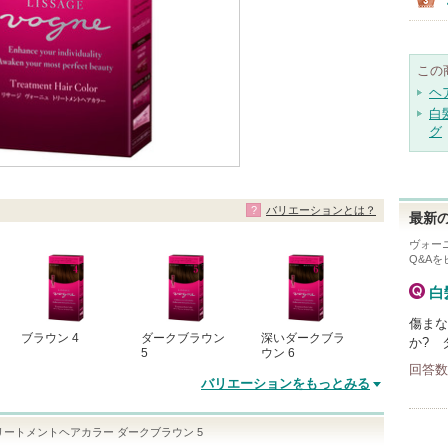
この
ヘ
白
グ
バリエーションとは？
最新の
ヴォー
Q&A
白
傷まな
ブラウン 4
ダークブラウン
深いダークブラ
か? 
5
ウン 6
回答数
バリエーションをもっとみる
リートメントヘアカラー ダークブラウン 5