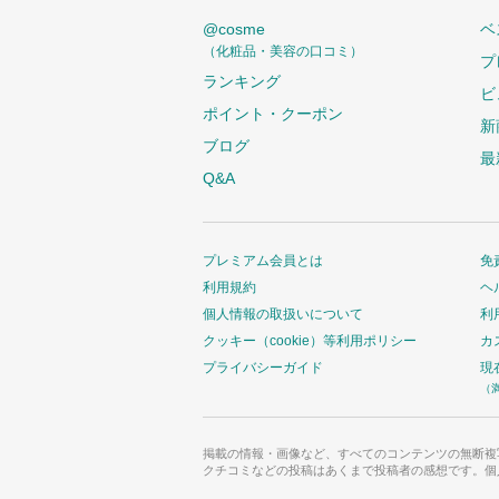
い
@cosme
ベ
ま
（化粧品・美容の口コミ）
プ
す
ランキング
ビ
ポイント・クーポン
新
ブログ
最
Q&A
プレミアム会員とは
免
利用規約
ヘ
個人情報の取扱いについて
利
クッキー（cookie）等利用ポリシー
カ
プライバシーガイド
現
（
掲載の情報・画像など、すべてのコンテンツの無断複
クチコミなどの投稿はあくまで投稿者の感想です。個