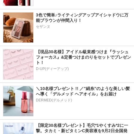
3色で簡単♪ライティングアップアイシャドウに万
能ブラウンが仲間入り！
セザンヌ
【現品30名様】アイドル級束感つけま『ラッシュ
フォーカス』&定番つけまのりをセットでプレゼン
ト！
D-UP(ディーアップ)
＼10名様プレゼント !! ／”絹糸”のような美しい髪
へ導く「デルメッド ヘアオイル」をお届け
DERMED(デルメッド)
【限定30名様プレゼント】毛穴*1やくすみ*2に一
撃。タカミ・新ビタミンC美容液を9月2日全国発