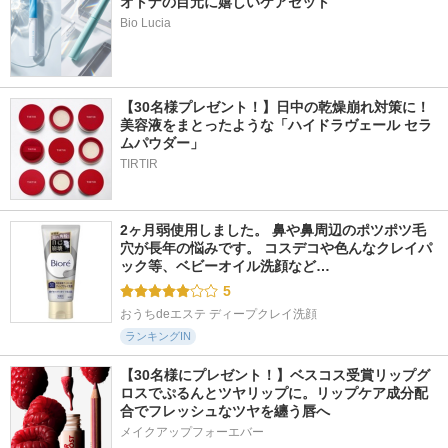
オトナの目元に嬉しいケアセット
Bio Lucia
【30名様プレゼント！】日中の乾燥崩れ対策に！
美容液をまとったような「ハイドラヴェール セラ
ムパウダー」
TIRTIR
2ヶ月弱使用しました。 鼻や鼻周辺のポツポツ毛
穴が長年の悩みです。 コスデコや色んなクレイパ
ック等、ベビーオイル洗顔など…
5
おうちdeエステ ディープクレイ洗顔
ランキングIN
【30名様にプレゼント！】ベスコス受賞リップグ
ロスでぷるんとツヤリップに。リップケア成分配
合でフレッシュなツヤを纏う唇へ
メイクアップフォーエバー