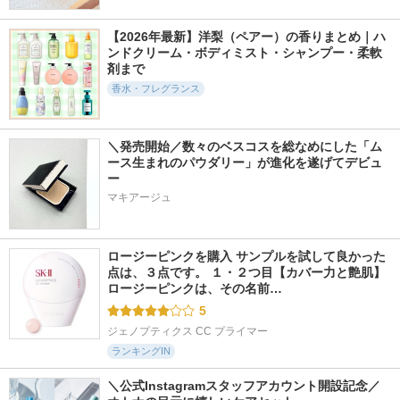
【2026年最新】洋梨（ペアー）の香りまとめ｜ハ
ンドクリーム・ボディミスト・シャンプー・柔軟
剤まで
香水・フレグランス
＼発売開始／数々のベスコスを総なめにした「ム
ース生まれのパウダリー」が進化を遂げてデビュ
ー
マキアージュ
ロージーピンクを購入 サンプルを試して良かった
点は、３点です。 １・２つ目【カバー力と艶肌】 
ロージーピンクは、その名前…
5
ジェノプティクス CC プライマー
ランキングIN
＼公式Instagramスタッフアカウント開設記念／