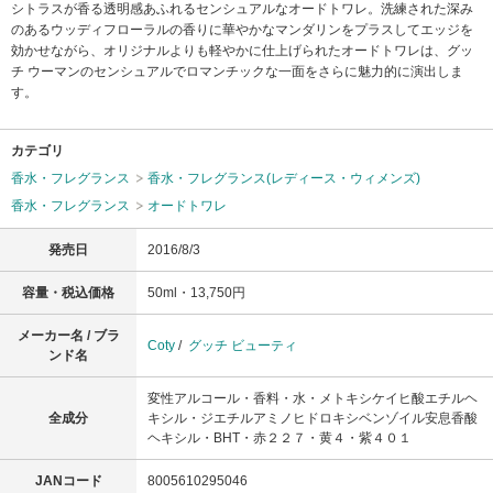
シトラスが香る透明感あふれるセンシュアルなオードトワレ。洗練された深み
のあるウッディフローラルの香りに華やかなマンダリンをプラスしてエッジを
効かせながら、オリジナルよりも軽やかに仕上げられたオードトワレは、グッ
チ ウーマンのセンシュアルでロマンチックな一面をさらに魅力的に演出しま
す。
カテゴリ
香水・フレグランス
香水・フレグランス(レディース・ウィメンズ)
香水・フレグランス
オードトワレ
発売日
2016/8/3
容量・税込価格
50ml・13,750円
メーカー名 / ブラ
Coty
/
グッチ ビューティ
ンド名
変性アルコール・香料・水・メトキシケイヒ酸エチルヘ
全成分
キシル・ジエチルアミノヒドロキシベンゾイル安息香酸
ヘキシル・BHT・赤２２７・黄４・紫４０１
JANコード
8005610295046