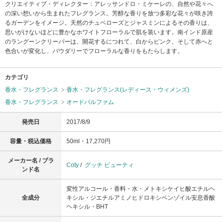
クリエイティブ・ディレクター：アレッサンドロ・ミケーレの、自然や花々へ
の深い想いから生まれたフレグランス。芳醇な香りを放つ多彩な花々が咲き誇
るガーデンをイメージ。天然のチュベローズとジャスミンによるその香りは、
思いがけないほどに豊かなホワイトフローラルで肌を装います。南インド原産
のラングーンクリーパーは、開花するにつれて、白からピンク、そして赤へと
色合いが変化し、パウダリーでフローラルな香りをもたらします。
カテゴリ
香水・フレグランス
香水・フレグランス(レディース・ウィメンズ)
香水・フレグランス
オードパルファム
発売日
2017/8/9
容量・税込価格
50ml・17,270円
メーカー名 / ブラ
Coty
/
グッチ ビューティ
ンド名
変性アルコール・香料・水・メトキシケイヒ酸エチルヘ
全成分
キシル・ジエチルアミノヒドロキシベンゾイル安息香酸
ヘキシル・BHT