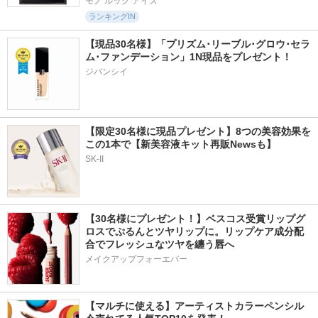
モノ ルック アイズ
ランキングIN
【現品30名様】「プリズム･リーブル･グロウ･セラ
ム･ファンデーション」1N現品をプレゼント！ 
ジバンシイ
【限定30名様に現品プレゼント】8つの美容効果を
この1本で【新美容液キット再販Newsも】
SK-II
【30名様にプレゼント！】ベスコス受賞リップグ
ロスでぷるんとツヤリップに。リップケア成分配
合でフレッシュなツヤを纏う唇へ
メイクアップフォーエバー
【マルチに使える】アーティストカラーペンシル