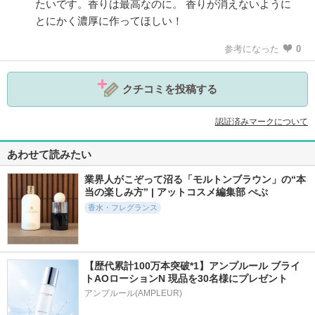
たいです。香りは最高なのに。 香りが消えないように
とにかく濃厚に作ってほしい！
参考になった
0
クチコミを投稿する
認証済みマークについて
あわせて読みたい
業界人がこぞって沼る「モルトンブラウン」の“本
当の楽しみ方” | アットコスメ編集部 ぺぷ
香水・フレグランス
【歴代累計100万本突破*1】アンプルール ブライ
トAOローションN 現品を30名様にプレゼント
アンプルール(AMPLEUR)