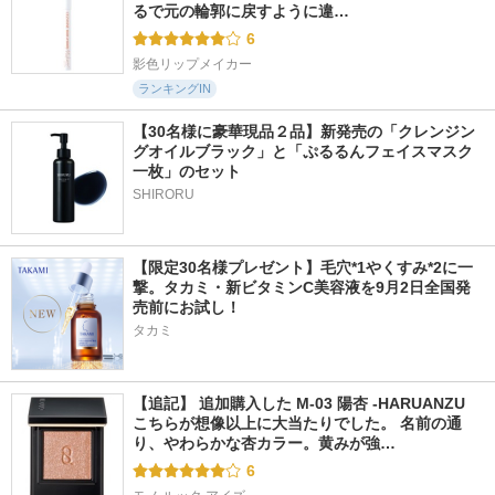
るで元の輪郭に戻すように違…
6
影色リップメイカー
ランキングIN
【30名様に豪華現品２品】新発売の「クレンジン
グオイルブラック」と「ぷるるんフェイスマスク
一枚」のセット
SHIRORU
【限定30名様プレゼント】毛穴*1やくすみ*2に一
撃。タカミ・新ビタミンC美容液を9月2日全国発
売前にお試し！
タカミ
【追記】 追加購入した M-03 陽杏 -HARUANZU 
こちらが想像以上に大当たりでした。 名前の通
り、やわらかな杏カラー。黄みが強…
6