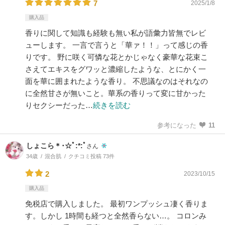
7
2025/1/8
購入品
香りに関して知識も経験も無い私が語彙力皆無でレビ
ューします。 一言で言うと「華ァ！！」って感じの香
りです。 野に咲く可憐な花とかじゃなく豪華な花束こ
さえてエキスをグワッと濃縮したような、とにかく一
面を華に囲まれたような香り。 不思議なのはそれなの
に全然甘さが無いこと。華系の香りって変に甘かった
りセクシーだった…
続きを読む
参考になった
11
しょこら＊･☆ﾟ:*:ﾟ
さん
34歳
混合肌
クチコミ投稿 73件
2
2023/10/15
購入品
免税店で購入しました。 最初ワンプッシュ凄く香りま
す。しかし 1時間も経つと全然香らない…。 コロンみ