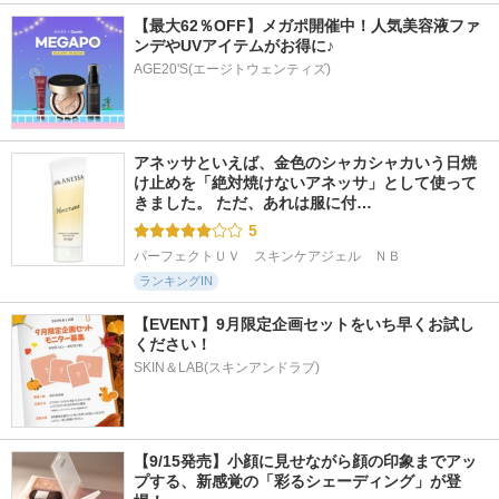
【最大62％OFF】メガポ開催中！人気美容液ファ
ンデやUVアイテムがお得に♪
AGE20'S(エージトウェンティズ)
アネッサといえば、金色のシャカシャカいう日焼
け止めを「絶対焼けないアネッサ」として使って
きました。 ただ、あれは服に付…
5
パーフェクトＵＶ　スキンケアジェル　ＮＢ
ランキングIN
【EVENT】9月限定企画セットをいち早くお試し
ください！
SKIN＆LAB(スキンアンドラブ)
【9/15発売】小顔に見せながら顔の印象までアッ
プする、新感覚の「彩るシェーディング」が登