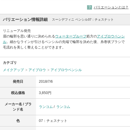
バリエーションとは？
バリエーション情報詳細
スーシデフィニ ペンシル07：チェスナット
リニューアル発売
眉の輪郭を思い通りに決められる
ウォータープルーフ
処方の
アイブロウペンシ
ル
。細かなラインが引けるペンシルの先端で輪郭を決めた後、糸巻状ブラシで
毛流れを美しく整えることができます。
カテゴリ
メイクアップ
アイブロウ
アイブロウペンシル
発売日
2018/7/6
税込価格
3,850円
メーカー名 / ブラ
ランコム
/
ランコム
ンド名
色
07：チェスナット