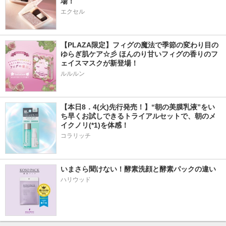
場！
エクセル
【PLAZA限定】フィグの魔法で季節の変わり目の
ゆらぎ肌ケア☆彡 ほんのり甘いフィグの香りのフ
ェイスマスクが新登場！
ルルルン
【本日8．4(火)先行発売！】“朝の美膜乳液”をい
ち早くお試しできるトライアルセットで、朝のメ
イクノリ(*1)を体感！
コラリッチ
いまさら聞けない！酵素洗顔と酵素パックの違い
ハリウッド