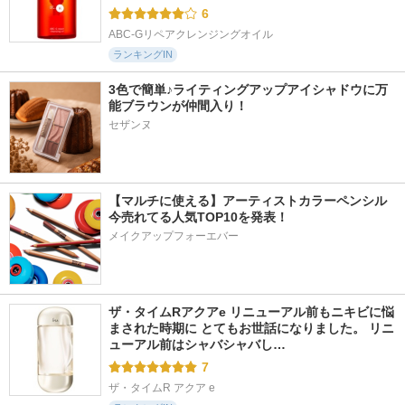
6
ABC-Gリペアクレンジングオイル
ランキングIN
3色で簡単♪ライティングアップアイシャドウに万
能ブラウンが仲間入り！
セザンヌ
【マルチに使える】アーティストカラーペンシル
今売れてる人気TOP10を発表！
メイクアップフォーエバー
ザ・タイムRアクアe リニューアル前もニキビに悩
まされた時期に とてもお世話になりました。 リニ
ューアル前はシャバシャバし…
7
ザ・タイムR アクア e