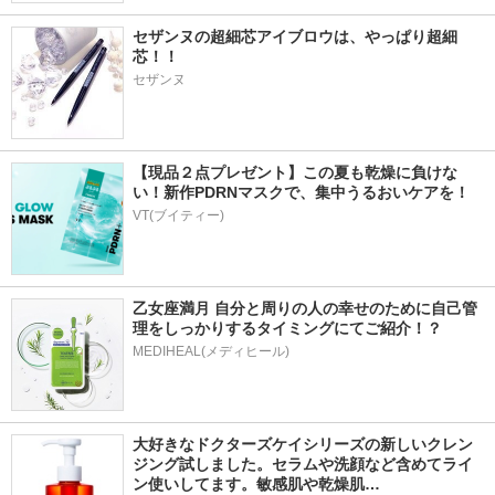
セザンヌの超細芯アイブロウは、やっぱり超細
芯！！
セザンヌ
【現品２点プレゼント】この夏も乾燥に負けな
い！新作PDRNマスクで、集中うるおいケアを！
VT(ブイティー)
乙女座満月 自分と周りの人の幸せのために自己管
理をしっかりするタイミングにてご紹介！？
MEDIHEAL(メディヒール)
大好きなドクターズケイシリーズの新しいクレン
ジング試しました。セラムや洗顔など含めてライ
ン使いしてます。敏感肌や乾燥肌…