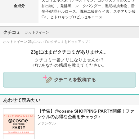
スコリエキス末（デキストリン、コレウスフォルスコリ
全成分
抽出物）、発酵黒ニンニクパウダー、黒胡椒抽出物、唐
辛子/結晶セルロース、微粒二酸化ケイ素、ステアリン酸
Ca、ヒドロキシプロピルセルロース
クチコミ
ホットクイーン
ホットクイーン 23gについてのクチコミをピックアップ！
23gにはまだクチコミがありません。
クチコミ一番ノリになりませんか？
ぜひあなたの感想を教えてください。
クチコミを投稿する
あわせて読みたい
【予告】@cosme SHOPPING PARTY開催！ファ
ンケルのお得な企画をチェック♪
ファンケル