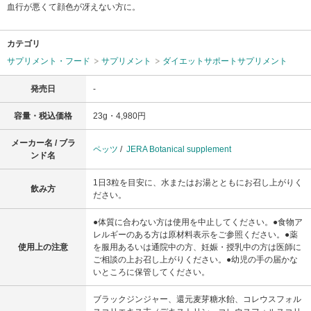
血行が悪くて顔色が冴えない方に。
カテゴリ
サプリメント・フード
サプリメント
ダイエットサポートサプリメント
発売日
-
容量・税込価格
23g・4,980円
メーカー名 / ブラ
ペッツ
/
JERA Botanical supplement
ンド名
1日3粒を目安に、水またはお湯とともにお召し上がりく
飲み方
ださい。
●体質に合わない方は使用を中止してください。●食物ア
レルギーのある方は原材料表示をご参照ください。●薬
使用上の注意
を服用あるいは通院中の方、妊娠・授乳中の方は医師に
ご相談の上お召し上がりください。●幼児の手の届かな
いところに保管してください。
ブラックジンジャー、還元麦芽糖水飴、コレウスフォル