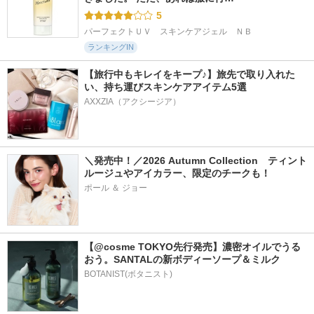
5
パーフェクトＵＶ　スキンケアジェル　ＮＢ
ランキングIN
【旅行中もキレイをキープ♪】旅先で取り入れた
い、持ち運びスキンケアアイテム5選
AXXZIA（アクシージア）
＼発売中！／2026 Autumn Collection　ティント
ルージュやアイカラー、限定のチークも！
ポール ＆ ジョー
【@cosme TOKYO先行発売】濃密オイルでうる
おう。SANTALの新ボディーソープ＆ミルク
BOTANIST(ボタニスト)