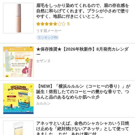
眉毛をしっかり染めてくれるので、眉の存在感を
自然に和らげてくれます。ブラシが小さめで塗り
やすく、地肌に付きにくいところ…
5
うす眉メーカー
ランキングIN
★保存推奨★【2026年秋新作】8月発売カレンダ
ー
セザンヌ
【NEW】「横浜ルルルン（コーヒーの香り）」が
誕生！焙煎したてのコーヒーの豊かな香りで、つ
るんと品のあるなめらか肌へ☆彡
ルルルン
アネッサといえば、金色のシャカシャカいう日焼
け止めを「絶対焼けないアネッサ」として使って
きました。 ただ、あれは服に付…