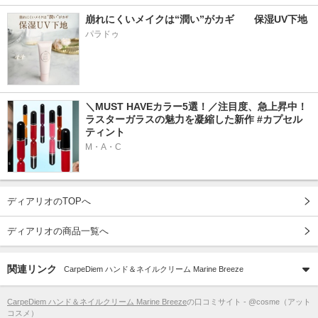
崩れにくいメイクは“潤い”がカギ　　保湿UV下地
パラドゥ
＼MUST HAVEカラー5選！／注目度、急上昇中！
ラスターガラスの魅力を凝縮した新作 #カプセル
ティント
M・A・C
ディアリオのTOPへ
ディアリオの商品一覧へ
関連リンク
CarpeDiem ハンド＆ネイルクリーム Marine Breeze
CarpeDiem ハンド＆ネイルクリーム Marine Breeze
の口コミサイト - @cosme（アット
コスメ）