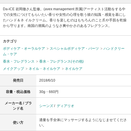
Da-iCE 岩岡徹さん監修。(avex management 所属)アーティスト活動をする中
での女性につけてもらいたい香りや女性の心理を歌う彼の知識・感覚を基にし
たハンド＆ネ イルクリーム。香りを楽しむのはもちろんのこと爪や手肌を乾燥
から守ります。南国の潮風のようなさ爽やかさのあるフレグランス。
カテゴリ
ボディケア・オーラルケア
スペシャルボディケア・パーツ
ハンドクリー
ム・ケア
香水・フレグランス
香水・フレグランス(その他)
メイクアップ
ネイル・ネイルケア
ネイルケア
発売日
2018/6/10
容量・税込価格
30g・660円
メーカー名 / ブラ
シーンズ
/
ディアリオ
ンド名
適量を手全体にマッサージするようになじませてくださ
使い方
い。