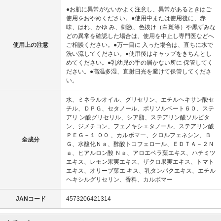
●お肌に異常がないかよく注意し、異常があるときはご
使用をおやめください。●使用中または使用後に、赤
味、はれ、かゆ み、刺激、色抜け（白斑等）や黒ずみな
どの異常を確認した場合は、使用を中止し専門医などへ
使用上の注意
ご相談ください。●万一目に 入った場合は、直ちに水で
洗い流してください。●使用後はキャップをきちんとし
めてください。●乳幼児の手の届かない所に 保管してく
ださい。●高温多湿、直射日光を避けて保管してくださ
い。
水、ミネラルオイル、グリセリン、エチルヘキサン酸セ
チル、ＤＰＧ、セタノール、ポリソルベート６０、ステ
アリ ン酸グリセリル、シア脂、ステアリン酸ソルビタ
ン、ジメチコン、フェノキシエタノール、ステアリン酸
ＰＥＧ－１ ００ 、カルボマー、クロルフェネシン、Ｂ
全成分
Ｇ、水酸化Ｎａ、酢酸トコフェロール、ＥＤＴＡ－２Ｎ
ａ、ヒアルロン酸 Ｎａ、アロエベラ葉エキス、ハチミツ
エキス、レモン果実エキス、ザクロ果実エキス、トマト
エキス、オリーブ葉エ キス、乳タンパクエキス、エチル
ヘキシルグリセリン、香料、カルボマー
JANコード
4573206421314