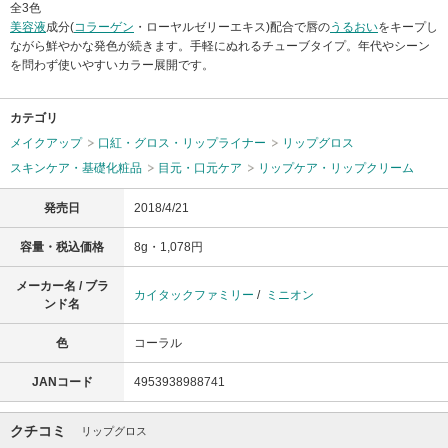
全3色
美容液
成分(
コラーゲン
・ローヤルゼリーエキス)配合で唇の
うるおい
をキープし
ながら鮮やかな発色が続きます。手軽にぬれるチューブタイプ。年代やシーン
を問わず使いやすいカラー展開です。
カテゴリ
メイクアップ
口紅・グロス・リップライナー
リップグロス
スキンケア・基礎化粧品
目元・口元ケア
リップケア・リップクリーム
発売日
2018/4/21
容量・税込価格
8g・1,078円
メーカー名 / ブラ
カイタックファミリー
/
ミニオン
ンド名
色
コーラル
JANコード
4953938988741
クチコミ
リップグロス