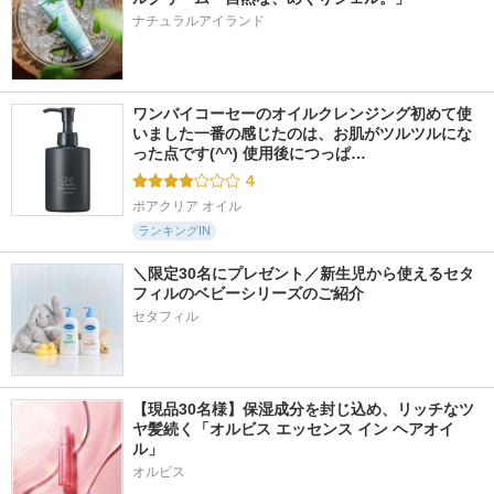
ナチュラルアイランド
ワンバイコーセーのオイルクレンジング初めて使
いました一番の感じたのは、お肌がツルツルにな
った点です(^^) 使用後につっぱ…
4
ポアクリア オイル
ランキングIN
＼限定30名にプレゼント／新生児から使えるセタ
フィルのベビーシリーズのご紹介
セタフィル
【現品30名様】保湿成分を封じ込め、リッチなツ
ヤ髪続く「オルビス エッセンス イン ヘアオイ
ル」
オルビス