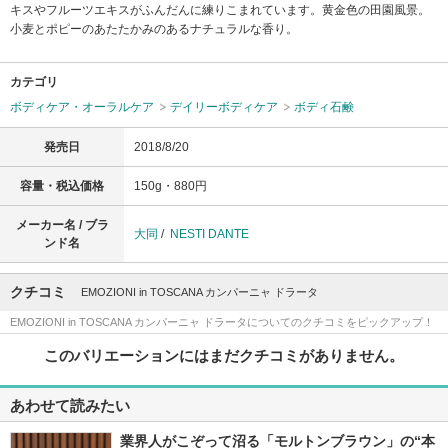
キスやフルーツエキスがふんだんに練りこまれています。黄金色の田園風景。
小麦とポピーのあたたかみのあるナチュラルな香り。
カテゴリ
ボディケア・オーラルケア
デイリーボディケア
ボディ石鹸
発売日
2018/8/20
容量・税込価格
150g・880円
メーカー名 / ブラ
大同
/
NESTI DANTE
ンド名
クチコミ
EMOZIONI in TOSCANA カンパーニャ ドラータ
EMOZIONI in TOSCANA カンパーニャ ドラータについてのクチコミをピックアップ！
このバリエーションにはまだクチコミがありません。
あわせて読みたい
業界人がこぞって沼る「モルトンブラウン」の“本