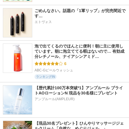
ごめんなさい。話題の「1軍リップ」が完売間近で
す…
エトヴォス
泡で出てくるのでほんとに便利！朝に主に使用し
ています。朝に泡立ててる暇はないので… 有効成
分レチノール、ナイアシンアミド…
6
ABC-Gピールウォッシュ
ランキングIN
【歴代累計100万本突破*1】アンプルール ブライ
トAOローションN 現品を30名様にプレゼント
アンプルール(AMPLEUR)
【現品30名プレゼント】ひんやりマッサージジェ
ルクリーム「自然な、めぐりジェル。」