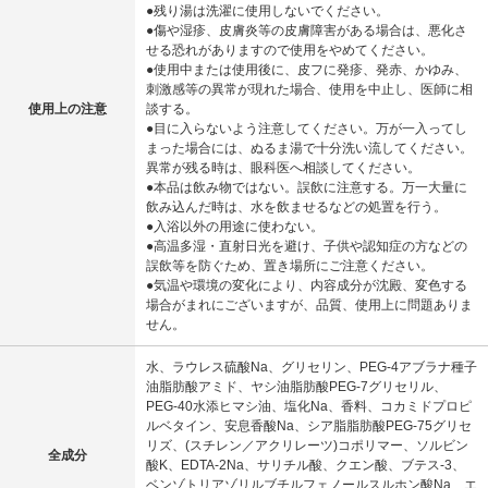
●残り湯は洗濯に使用しないでください。
●傷や湿疹、皮膚炎等の皮膚障害がある場合は、悪化さ
せる恐れがありますので使用をやめてください。
●使用中または使用後に、皮フに発疹、発赤、かゆみ、
刺激感等の異常が現れた場合、使用を中止し、医師に相
使用上の注意
談する。
●目に入らないよう注意してください。万が一入ってし
まった場合には、ぬるま湯で十分洗い流してください。
異常が残る時は、眼科医へ相談してください。
●本品は飲み物ではない。誤飲に注意する。万一大量に
飲み込んだ時は、水を飲ませるなどの処置を行う。
●入浴以外の用途に使わない。
●高温多湿・直射日光を避け、子供や認知症の方などの
誤飲等を防ぐため、置き場所にご注意ください。
●気温や環境の変化により、内容成分が沈殿、変色する
場合がまれにございますが、品質、使用上に問題ありま
せん。
水、ラウレス硫酸Na、グリセリン、PEG-4アブラナ種子
油脂肪酸アミド、ヤシ油脂肪酸PEG-7グリセリル、
PEG-40水添ヒマシ油、塩化Na、香料、コカミドプロピ
ルベタイン、安息香酸Na、シア脂脂肪酸PEG-75グリセ
リズ、(スチレン／アクリレーツ)コポリマー、ソルビン
全成分
酸K、EDTA-2Na、サリチル酸、クエン酸、ブテス-3、
ベンゾトリアゾリルブチルフェノールスルホン酸Na、エ