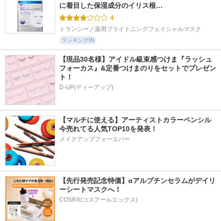
に着目した保湿成分のイリス根…
4
トランシーノ薬用ブライトニングフェイシャルマスク
ランキングIN
【現品30名様】アイドル級束感つけま『ラッシュ
フォーカス』&定番つけまのりをセットでプレゼン
ト！
D-UP(ディーアップ)
【マルチに使える】アーティストカラーペンシル
今売れてる人気TOP10を発表！
メイクアップフォーエバー
【先行発売記念特価】αアルブチンセラムがデイリ
ーシートマスクへ！
COSRX(コスアールエックス)