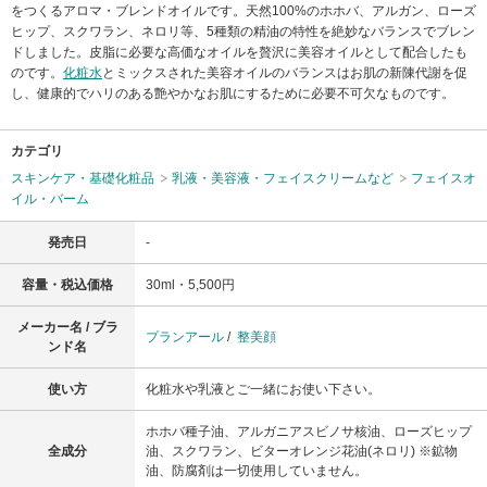
をつくるアロマ・ブレンドオイルです。天然100%のホホバ、アルガン、ローズ
ヒップ、スクワラン、ネロリ等、5種類の精油の特性を絶妙なバランスでブレン
ドしました。皮脂に必要な高価なオイルを贅沢に美容オイルとして配合したも
のです。
化粧水
とミックスされた美容オイルのバランスはお肌の新陳代謝を促
し、健康的でハリのある艶やかなお肌にするために必要不可欠なものです。
カテゴリ
スキンケア・基礎化粧品
乳液・美容液・フェイスクリームなど
フェイスオ
イル・バーム
発売日
-
容量・税込価格
30ml・5,500円
メーカー名 / ブラ
プランアール
/
整美顔
ンド名
使い方
化粧水や乳液とご一緒にお使い下さい。
ホホバ種子油、アルガニアスビノサ核油、ローズヒップ
全成分
油、スクワラン、ビターオレンジ花油(ネロリ) ※鉱物
油、防腐剤は一切使用していません。