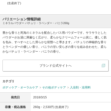
(生産終了)
バリエーション情報詳細
ミネラルパウダー パチュリ・ラベンダー・バニラ260g
豊かな香りと死海のミネラルを配合したバス用パウダーです。サラサラとした
パウダーがお湯に満遍なく広がり、柔らかなクリームフォーム状に。優しく肌
を包み、すべすべとした滑らかな状態へと導きます。パチュリの神秘的な香り
とラベンダーの優しい香り、バニラの甘い安らぎの香りを組み合わせた、柔ら
かなパチュリ・ラベンダー・バニラの香り。
ブランド公式サイトへ
カテゴリ
ボディケア・オーラルケア
その他ボディケア
入浴剤・浴用料
発売日
2018/3/15
容量・税込価格
260g・2,530円 (生産終了)