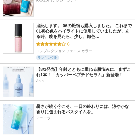
AXXZIA（アクシージア）
追記します。 06の艶宿も購入しました。 これまで
01初心色をハイライトに使用していましたが、あ
る時、鏡を見たら、少し、顔色…
6
コンプレクション フェイス カラー
ランキングIN
【8/1発売】年齢とともに重ねる肌悩みに、まずこ
れ1本！「カッパーペプチドセラム」新登場！
Abib
暑さが続く今こそ、一日の終わりには、涼やかな
香りに包まれるバスタイムを。
アユーラ