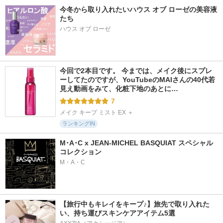
今冬から取り入れたいハウス オブ ローゼの美容液
たち
ハウス オブ ローゼ
今回で2本目です。 今までは、メイク後にスプレ
ーしてたのですが、YouTubeのMAIさんの40代若
見え動画をみて、化粧下地のあとに…
7
メイク キープ ミスト EX ＋
ランキングIN
M･A･C x JEAN-MICHEL BASQUIAT スペシャル
コレクション
M・A・C
【旅行中もキレイをキープ♪】旅先で取り入れた
い、持ち運びスキンケアアイテム5選