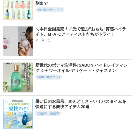
剤まで
その他ボディケア
＼本日全国発売！／光で遊ぶ”おもち”質感ハイラ
イト、M･A･Cアーティストたちがトライ！
M・A・C
新世代のボディ洗浄料♪SABON ハイドレイティン
グ シャワーオイル デリケート・ジャスミン
SABON(サボン)
暑い日のお風呂、めんどくさ～い！バスタイムを
快適にする爽快アイテム20選
入浴剤・浴用料