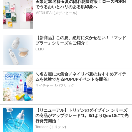
★限定30名様★夏の隠れ乾燥対策！ローズPDRN
でうるおいとハリのある肌印象へ
MEDIHEAL(メディヒール)
【新商品】この夏、絶対に欠かせない！「マッド
ブラー」シリーズをご紹介！
CLIO
＼名古屋に大集合／ネイリパ夏のおすすめアイテ
ムを体験できるPOPUPイベントを開催♪
ネイチャーリパブリック
【リニューアル】トリデンのダイブイン シリーズ
の商品がアップグレード*1。8/1よりQoo10にて先
行発売開始！
Torriden (トリデン)