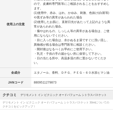
ので、皮膚科専門医等にご相談されることをおすすめし
ます。
(1)使用中、赤み、はれ、かゆみ、刺激、色抜け(白斑等)
や黒ずみ等の異常があらわれた場合
(2)使用したお肌に、直射日光があたって上記のような異
使用上の注意
常があらわれた場合。
・傷やはれもの、しっしん等の異常がある場合は、ご使
用にならないでください。
・目に入った場合は、水かぬるま湯ですぐに洗い流し、
異物感が残る場合は専門医等に相談ください。
・開封後はなるべくお早めにご使用下さい。
・乳児・子供の手の届かない所に保管して下さい。
・日の当たる所や、高温多湿の所に置かないでくださ
い。
全成分
エタノール、香料、ＤＰＧ、ＰＥＧ－６０水添ヒマシ油
JANコード
8809511279873
クチコミ
デリモメント イン ピクニック オードパフューム シトラスバスケット
デリモメント イン ピクニック オードパフューム シトラスバスケット 30mlについての
クチコミをピックアップ！