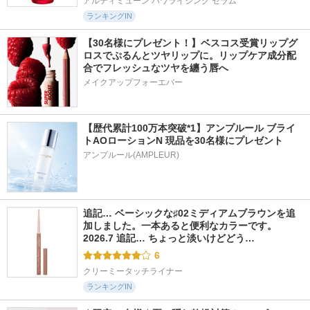
アルティミューン パワライジング セラム
ランキングIN
【30名様にプレゼント！】ベスコス受賞リップグ
ロスでぷるんとツヤリップに。リップケア成分配
合でフレッシュなツヤを纏う唇へ
メイクアップフォーエバー
【歴代累計100万本突破*1】アンプルール ブライ
トAOローションN 現品を30名様にプレゼント
アンプルール(AMPLEUR)
追記… ベーシックな♯02ミディアムブラウンを追
加しました。一本あると便利なカラーです。 
2026.7 追記… ちょっと淡いけどどう…
6
クリーミータッチライナー
ランキングIN