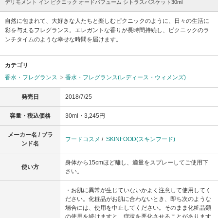
デリモメント イン ピクニック オードパフューム シトラスバスケット30ml
自然に包まれて、大好きな人たちと楽しむピクニックのように、日々の生活に
彩を与えるフレグランス。エレガントな香りが長時間持続し、ピクニックのラ
ンチタイムのような幸せな時間を届けます。
カテゴリ
香水・フレグランス
香水・フレグランス(レディース・ウィメンズ)
発売日
2018/7/25
容量・税込価格
30ml・3,245円
メーカー名 / ブラ
フードコスメ
/
SKINFOOD(スキンフード)
ンド名
身体から15cmほど離し、適量をスプレーしてご使用下
使い方
さい。
・お肌に異常が生じていないかよく注意して使用してく
ださい。化粧品がお肌に合わないとき、即ち次のような
場合には、使用を中止してください。そのまま化粧品類
の使用を続けますと、症状を悪化させることがあります