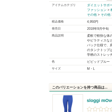
slo
アイテムカテゴリ
ダイエットサポ
ファッション
>
Bra
その他
>
その他
税込価格
4,950円
発売日
2018年9月中旬
商品説明
柔軟で軽快な体
やピラティスな
バック仕様で、
のタンクトップ
学柄のストレッ
色
ビビッドブルー
サイズ
M・L
このバリエーションを持つ商品は...
sloggi mO