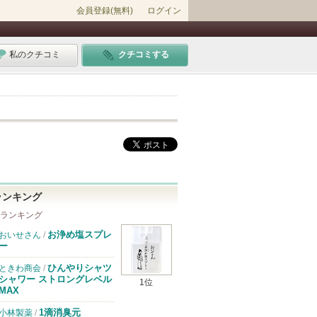
会員登録(無料)
ログイン
私のクチコミ
クチコミする
ランキング
 ランキング
お浄め塩スプレ
おいせさん
/
ー
ひんやりシャツ
ときわ商会
/
シャワー ストロングレベル
1位
MAX
1滴消臭元
小林製薬
/