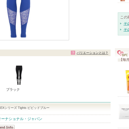
この
そ
そ
バリエーションとは？
【毎月
ブラック
e FLEXシリーズ Tights ビビッドブルー
ターナショナル・ジャパン