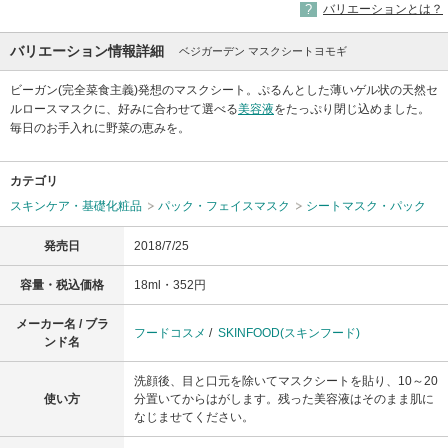
バリエーションとは？
バリエーション情報詳細
ベジガーデン マスクシートヨモギ
ビーガン(完全菜食主義)発想のマスクシート。ぷるんとした薄いゲル状の天然セ
ルロースマスクに、好みに合わせて選べる
美容液
をたっぷり閉じ込めました。
毎日のお手入れに野菜の恵みを。
カテゴリ
スキンケア・基礎化粧品
パック・フェイスマスク
シートマスク・パック
発売日
2018/7/25
容量・税込価格
18ml・352円
メーカー名 / ブラ
フードコスメ
/
SKINFOOD(スキンフード)
ンド名
洗顔後、目と口元を除いてマスクシートを貼り、10～20
使い方
分置いてからはがします。残った美容液はそのまま肌に
なじませてください。