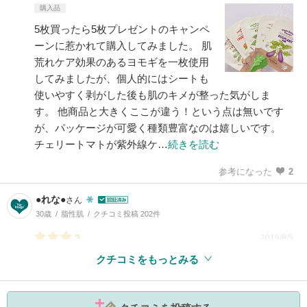
購入品
5枚買ったら5枚プレゼントのキャンペ
ーンに惹かれて購入してみました。 肌
荒れケア効果のあるヨモギを一枚使用
してみましたが、個人的にはシートも
使いやすく剥がした後も肌のキメが整った気がしま
す。 他商品と大きくここが違う！という点は無いです
が、パッケージが可愛く種類豊富なのは嬉しいです。
チェリートマトが紫外線ケ…
続きを読む
参考になった
2
●れな●
さん
30歳
脂性肌
クチコミ投稿 202件
3
2019/8/5
クチコミをもっとみる
参考になった
0