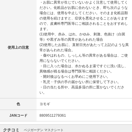
・お肌に異常が生じていないかよく注意して使用してく
ださい。化粧品がお肌に合わないとき、即ち次のような
場合には、使用を中止してください。そのまま化粧品類
の使用を続けますと、症状を悪化させることがあります
ので、皮膚科専門医等にご相談されることをおすすめし
ます。
(1)使用中、赤み、はれ、かゆみ、刺激、色抜け（白斑
等）や黒ずみ等の異常があらわれた場合
(2)使用したお肌に、直射日光があたって上記のような異
使用上の注意
常があらわれた場合。
・傷やはれもの、しっしん等の異常がある場合は、ご使
用にならないでください。
・目に入った場合は、水かぬるま湯ですぐに洗い流し、
異物感が残る場合は専門医等に相談ください。
・開封後はなるべくお早めにご使用下さい。
・乳児・子供の手の届かない所に保管して下さい。
・日の当たる所や、高温多湿の所に置かないでくださ
い。
色
ヨモギ
JANコード
8809511279361
クチコミ
ベジガーデン マスクシート