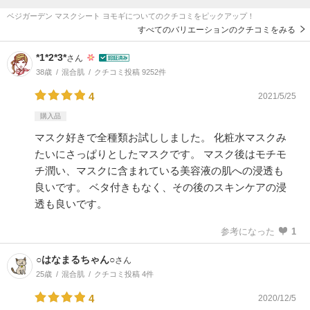
ベジガーデン マスクシート ヨモギについてのクチコミをピックアップ！
すべてのバリエーションのクチコミをみる
*1*2*3*
さん
38歳
混合肌
クチコミ投稿 9252件
4
2021/5/25
購入品
マスク好きで全種類お試ししました。 化粧水マスクみ
たいにさっぱりとしたマスクです。 マスク後はモチモ
チ潤い、マスクに含まれている美容液の肌への浸透も
良いです。 ベタ付きもなく、その後のスキンケアの浸
透も良いです。
参考になった
1
○はなまるちゃん○
さん
25歳
混合肌
クチコミ投稿 4件
4
2020/12/5