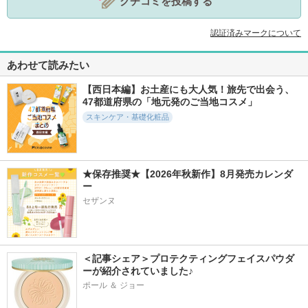
クチコミを投稿する
認証済みマークについて
あわせて読みたい
【西日本編】お土産にも大人気！旅先で出会う、
47都道府県の「地元発のご当地コスメ」
スキンケア・基礎化粧品
★保存推奨★【2026年秋新作】8月発売カレンダ
ー
セザンヌ
＜記事シェア＞プロテクティングフェイスパウダ
ーが紹介されていました♪
ポール ＆ ジョー