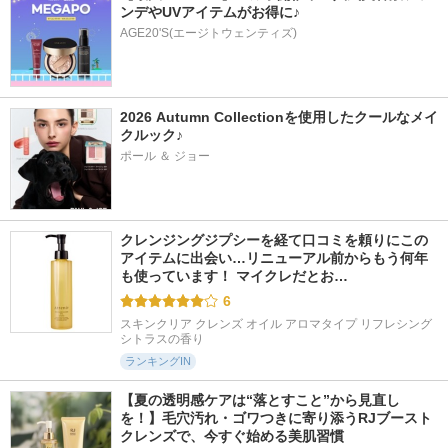
ンデやUVアイテムがお得に♪
AGE20'S(エージトウェンティズ)
2026 Autumn Collectionを使用したクールなメイ
クルック♪
ポール ＆ ジョー
クレンジングジプシーを経て口コミを頼りにこの
アイテムに出会い…リニューアル前からもう何年
も使っています！ マイクレだとお…
6
スキンクリア クレンズ オイル アロマタイプ リフレシング
シトラスの香り
ランキングIN
【夏の透明感ケアは“落とすこと”から見直し
を！】毛穴汚れ・ゴワつきに寄り添うRJブースト
クレンズで、今すぐ始める美肌習慣