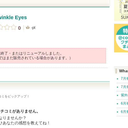
winkle Eyes
0
-pt
産終了・またはリニューアルしました。
ではまだ販売されている場合があります。）
Wha
7月
7月
紫外
コミをピックアップ！
6月
だクチコミがありません。
6月
なりませんか？
ひあなたの感想を教えてね！