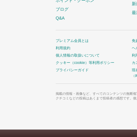
ポイント・クーポン
新
ブログ
最
Q&A
プレミアム会員とは
免
利用規約
ヘ
個人情報の取扱いについて
利
クッキー（cookie）等利用ポリシー
カ
プライバシーガイド
現
（
掲載の情報・画像など、すべてのコンテンツの無断複
クチコミなどの投稿はあくまで投稿者の感想です。個