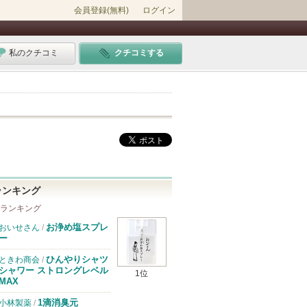
会員登録(無料)
ログイン
私のクチコミ
クチコミする
ランキング
 ランキング
お浄め塩スプレ
おいせさん
/
ー
ひんやりシャツ
ときわ商会
/
シャワー ストロングレベル
1位
MAX
1滴消臭元
小林製薬
/