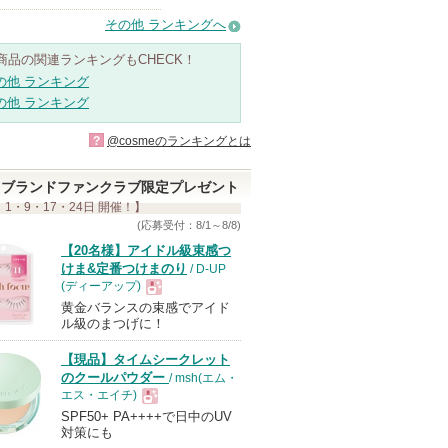
その他 ランキングへ
商品の関連ランキングもCHECK！
の他 ランキング
の他 ランキング
?
@cosmeのランキングとは
ブランドファンクラブ限定プレゼント
 1・9・17・24日 開催！】
(応募受付：8/1～8/8)
【20名様】アイドル級束感つ
けま&定番つけまのり
/ D-UP
(ディーアップ)
黄金バランスの束感でアイド
現
ル級のまつげに！
【現品】タイムシークレット
品
のクールパウダー
/ msh(エム・
エス・エイチ)
SPF50+ PA++++で日中のUV
現
対策にも