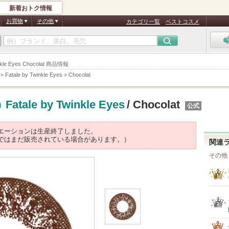
新着おトク情報
お買物
その他
カテゴリ一覧
ベストコスメ
kle Eyes Chocolat 商品情報
>
Fatale by Twinkle Eyes
>
Chocolat
Fatale by Twinkle Eyes
/ Chocolat
)
公式
エーションは生産終了しました。
ではまだ販売されている場合があります。）
関連
その他