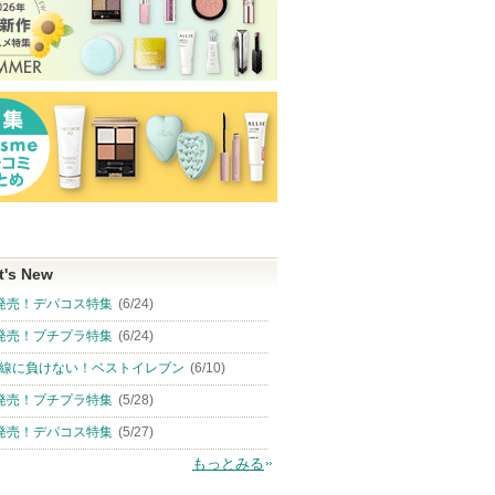
t's New
発売！デパコス特集
(6/24)
発売！プチプラ特集
(6/24)
線に負けない！ベストイレブン
(6/10)
発売！プチプラ特集
(5/28)
発売！デパコス特集
(5/27)
もっとみる