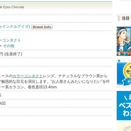
kle Eyes Chocolat
注目
s(トゥインクルアイズ)
Twinkle
ーコンタクト
Eyes(トゥイ
>
その他
ンクルアイズ)
8円 (生産終了)
BrandInfo
ュースの
カラーコンタクト
レンズ。ナチュラルなブラウン系から
で魅惑的な目元を演出します。”お人形さんみたいになりたい”を叶
ー系カラコン。着色直径13.4mm
器
A02