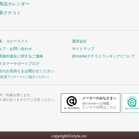
商品カレンダー
新クチコミ
責・コピーライト
運営会社
ルプ・お問い合わせ
サイトマップ
用規約違反に関するご連絡
@cosmeクチコミランキングについて
スタマーサポートブログ
在のお気持ちをお聞かせください
満足度アンケートにご協力ください）
写・転載を禁じます。
メーカーのみなさまへ
人差がありますのでご注意ください。
@cosmeへの掲載・
ビジネス活用はこちら
copyright©istyle,inc.