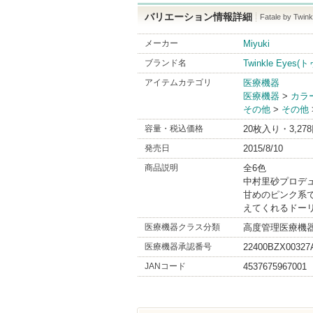
バリエーション情報詳細
Fatale by Twin
メーカー
Miyuki
ブランド名
Twinkle Eye
アイテムカテゴリ
医療機器
医療機器
>
カラ
その他
>
その他
容量・税込価格
20枚入り・3,27
発売日
2015/8/10
商品説明
全6色
中村里砂プロデ
甘めのピンク系
えてくれるドーリ
医療機器クラス分類
高度管理医療機
医療機器承認番号
22400BZX00327
JANコード
4537675967001