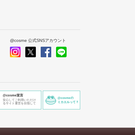
@cosme 公式SNSアカウント
instagram
x
facebook
line
@cosme宣言
@cosmeの
安心してご利用いただけ
ミカエルって？
るサイト運営を目指して