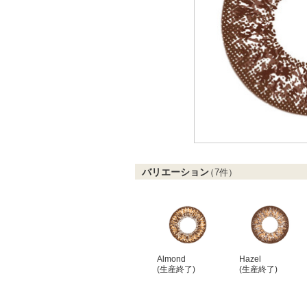
バリエーション
（
7
件）
Almond
Hazel
(生産終了)
(生産終了)