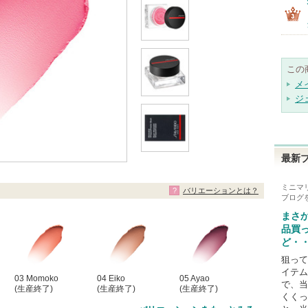
この
メ
ジ
最新
ミニマ
バリエーションとは？
ブログ
まさ
品買
ど・
狙って
イテム
03 Momoko
04 Eiko
05 Ayao
で、当
(生産終了)
(生産終了)
(生産終了)
くくっ