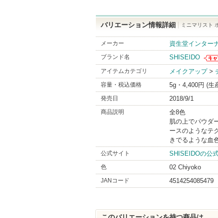
バリエーション情報詳細
ミニマリスト ホ
メーカー
資生堂インター
ブランド名
SHISEIDO
SHI
アイテムカテゴリ
メイクアップ
>
らの
があ
容量・税込価格
5g・4,400円 (
発売日
2018/9/1
商品説明
全8色
肌の上でパウダ
ースのようなテ
きでるような血
公式サイト
SHISEIDOの
色
02 Chiyoko
JANコード
4514254085479
このバリエーションを持つ商品は...