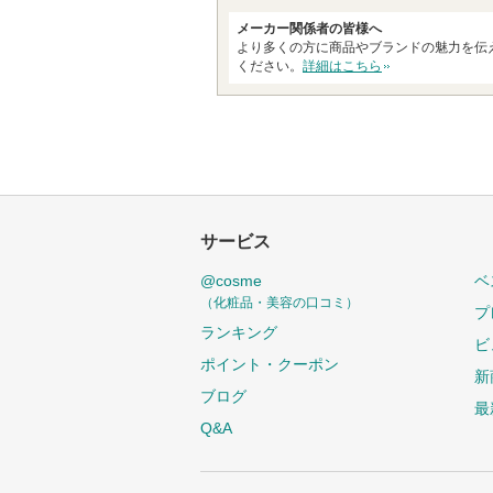
お
さ
メーカー関係者の皆様へ
気
れ
より多くの方に商品やブランドの魅力を伝
に
て
ください。
詳細はこちら
入
い
り
ま
登
す
録
さ
れ
サービス
て
い
@cosme
ベ
ま
（化粧品・美容の口コミ）
プ
す
ランキング
ビ
ポイント・クーポン
新
ブログ
最
Q&A