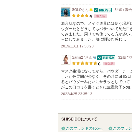
メ
ン
SOLO
さん
34歳 / 混
認証済
100
4
購入品
バ
人
混合肌なので、メイク道具には使う場所
ー
ウダーだとどうしてもパサついて見た目
以
に
てみました。周りでも使ってる方が多い
上
お
らにしてみました。肌に馴染む感じ…
の
気
2019/11/11 17:58:20
メ
に
ン
Sariiii27
さん
32歳 /
入
認証済
10
6
購入品
バ
り
人
マスク生活になってから、バウダーチーク
ー
登
したが色展開が少なく、その時にSHIS
以
に
録
るとパウダーみたいにサラッとしていて、
上
お
がこの口コミを書くときに生産終了を知
さ
の
気
2022/4/25 23:35:13
れ
メ
に
て
ン
入
い
バ
り
ま
SHISEIDOについて
ー
登
す
に
録
このブランドのTopへ
このブラン