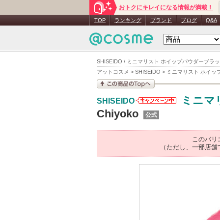
おトクにキレイになる情報が満載！
TOP
ランキング
ブランド
ブログ
Q&A
SHISEIDO / ミニマリスト ホイップパウダーブラッシュ
アットコスメ
>
SHISEIDO
>
ミニマリスト ホイッ
この商品の情報を見
ミニマ
SHISEIDO
る
SHISEIDO
Chiyoko
公式
からのお知
らせがあり
ます
このバリ
（ただし、一部店舗