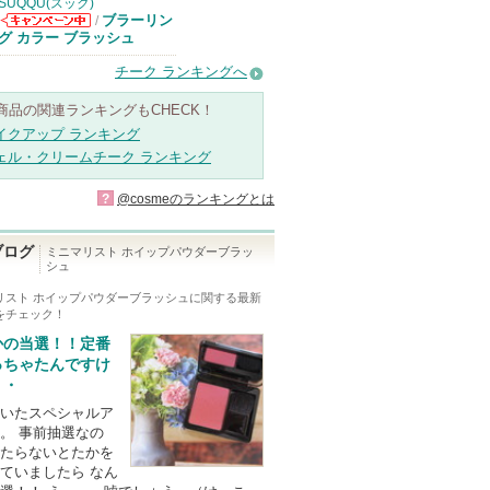
SUQQU(スック)
ブラーリン
/
SUQQU(スッ
グ カラー ブラッシュ
ク)からのお知
らせがあります
チーク ランキングへ
商品の関連ランキングもCHECK！
イクアップ ランキング
ェル・クリームチーク ランキング
?
@cosmeのランキングとは
ブログ
ミニマリスト ホイップパウダーブラッ
シュ
リスト ホイップパウダーブラッシュ
に関する最新
をチェック！
かの当選！！定番
っちゃたんですけ
・・
いたスペシャルア
。 事前抽選なの
たらないとたかを
ていましたら なん