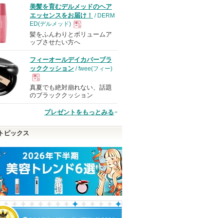
美髪を育むデルメッドのヘア
エッセンスをお届け！
/ DERM
ED(デルメッド)
髪をふんわりとボリュームア
現
ップさせたい方へ
フィーオールデイカバーブラ
品
ッククッション
/ fwee(フィー)
真夏でも絶対崩れない、話題
現
のブラッククッション
プレゼントをもっとみる
品
トピックス