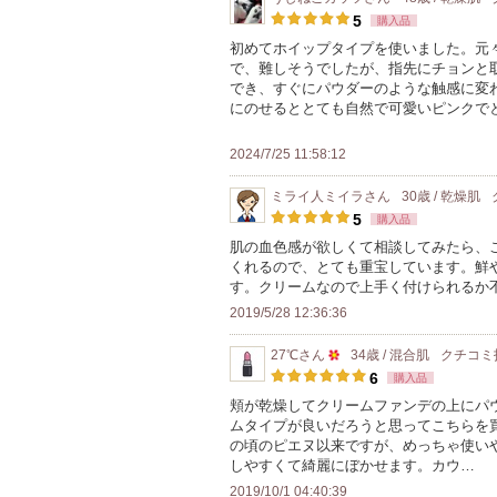
5
購入品
初めてホイップタイプを使いました。元
で、難しそうでしたが、指先にチョンと
でき、すぐにパウダーのような触感に変
にのせるととても自然で可愛いピンクで
2024/7/25 11:58:12
ミライ人ミイラ
さん
30歳 / 乾燥肌
5
購入品
肌の血色感が欲しくて相談してみたら、
くれるので、とても重宝しています。鮮
す。クリームなので上手く付けられるか
2019/5/28 12:36:36
27℃
さん
34歳 / 混合肌
クチコミ
50
6
購入品
人
頬が乾燥してクリームファンデの上にパ
ムタイプが良いだろうと思ってこちらを
以
の頃のピエヌ以来ですが、めっちゃ使い
上
しやすくて綺麗にぼかせます。カウ…
の
2019/10/1 04:40:39