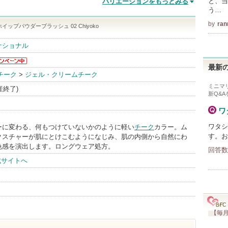
と、当
バリエーションをもっとみる
う…
by
ran
イップパウダーブラッシュ 02 Chiyoko
ナショナル
最新の
SEIDOか
チーク
>
ジェル・クリームチーク
お知らせ
ミニマ
ります
生産終了)
新Q&
ワ
ワタシ
ーに変わる、何もつけていないかのように軽い
チーク
カラー。ム
す。お
クスチャーが肌にとけこむようになじみ、肌の内側から自然にわ
色感を演出します。ロングウェア処方。
回答数
公式サイトへ
【毎月