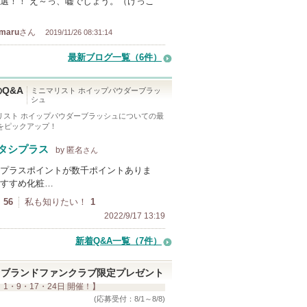
選！！ え～っ、嘘でしょう。（けっこ
maru
さん
2019/11/26 08:31:14
最新ブログ一覧（6件）
Q&A
ミニマリスト ホイップパウダーブラッ
シュ
リスト ホイップパウダーブラッシュ
についての最
Aをピックアップ！
タシプラス
by 匿名
さん
プラスポイントが数千ポイントありま
すすめ化粧…
56
私も知りたい！
1
2022/9/17 13:19
新着Q&A一覧（7件）
ブランドファンクラブ限定プレゼント
 1・9・17・24日 開催！】
(応募受付：8/1～8/8)