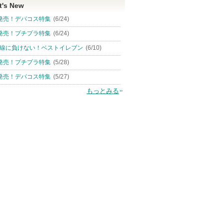
t's New
発売！デパコス特集
(6/24)
発売！プチプラ特集
(6/24)
線に負けない！ベストイレブン
(6/10)
発売！プチプラ特集
(5/28)
発売！デパコス特集
(5/27)
もっとみる