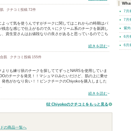
Wha
合肌
クチコミ投稿
72
件
7月
7月
によって気を使うんですがチークに関してはこれからの時期はパ
紫外
が残念な感じで仕上がるので久々にクリーム系のチークを新調し
し、資生堂さんはお値段なりの良さがあると思っているのでこち
6月
6月
続きを読む
 混合肌
クチコミ投稿
155
件
よりも練り状のチークを探しててずっとNARSを使用していま
EIDOのチークを発見！！マシュマロみたいだけど、肌の上に乗せ
発色がかなり良い！！ピンクチークのChiyokoを購入しました
…
続きを読む
02 Chiyokoのクチコミをもっと見る
ドの商品一覧へ