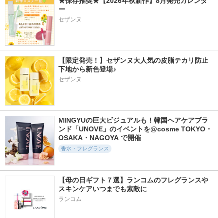
★保存推奨★【2026年秋新作】8月発売カレンダ
ー
セザンヌ
【限定発売！】セザンヌ大人気の皮脂テカリ防止
下地から新色登場♪
セザンヌ
MINGYUの巨大ビジュアルも！韓国ヘアケアブラ
ンド「UNOVE」のイベントを@cosme TOKYO・
OSAKA・NAGOYA で開催
香水・フレグランス
【母の日ギフト７選】ランコムのフレグランスや
スキンケアいつまでも素敵に
ランコム