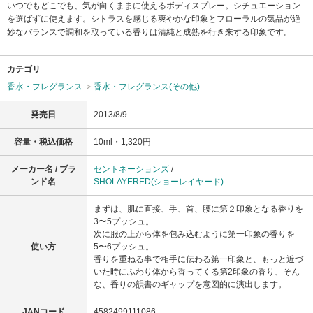
いつでもどこでも、気が向くままに使えるボディスプレー。シチュエーション
を選ばずに使えます。シトラスを感じる爽やかな印象とフローラルの気品が絶
妙なバランスで調和を取っている香りは清純と成熟を行き来する印象です。
カテゴリ
香水・フレグランス
香水・フレグランス(その他)
発売日
2013/8/9
容量・税込価格
10ml・1,320円
メーカー名 / ブラ
セントネーションズ
/
ンド名
SHOLAYERED(ショーレイヤード)
まずは、肌に直接、手、首、腰に第２印象となる香りを
3〜5プッシュ。
次に服の上から体を包み込むように第一印象の香りを
使い方
5〜6プッシュ。
香りを重ねる事で相手に伝わる第一印象と、もっと近づ
いた時にふわり体から香ってくる第2印象の香り、そん
な、香りの韻書のギャップを意図的に演出します。
JANコード
4582499111086