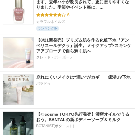
ます。去年ハケが改良されて、更に塗りやすくな
りました。季節やイベント毎に、…
6
カラフルネイルズ
ランキングIN
【8/21新発売】プリズム肌を作る化粧下地『アン
ベリスールデクラ』誕生。メイクアップ×スキンケ
アアプローチで自ら輝く肌へ
クレ・ド・ポー ボーテ
崩れにくいメイクは“潤い”がカギ　　保湿UV下地
パラドゥ
【@cosme TOKYO先行発売】濃密オイルでうる
おう。SANTALの新ボディーソープ＆ミルク
BOTANIST(ボタニスト)