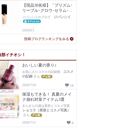
【現品30名様】「プリズム･
リーブル･グロウ･セラム･フ
ァンデーション」1N現品を
ジバンシイ
ジバンシイのブログ
プレゼント！
2026/8/1
投稿ブログランキングをみる
集部イチオシ！
おいしい夏の香り♪
コスメ
お気に入りコスメの記録係
の記録
さん
2026/7/19
14
保湿もできる！ 真夏のメイ
ク崩れ対策アイテム3選
きらきらの源は美容とコスメ写真
ショコラ（美容とコスメ写真）
さん
2026/7/11
4