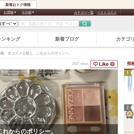
新着おトク情報
お買物
その他
カテゴリ一覧
ベストコスメ
ランキング
新着ブログ
カテゴ
捨離、全コスメ公開と、これからのポリシー。
投
Like
2437
views
7
これからのポリシー。