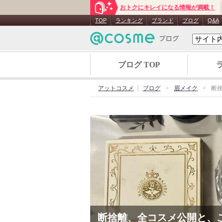
おトクにキレイになる情報が満載！
TOP
ランキング
ブランド
ブログ
Q&A
ブログ TOP
アットコスメ
ブログ
眉メイク
断
断捨離、全コスメ公開と、