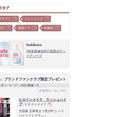
OTタグ
プチプラ
クレンジング
毛穴
角質ケア
乾燥肌
hadakara
500名様★好評の美肌ボディ
ケアソープ
ブランドファンクラブ限定プレゼント
月 1・9・17・24日 開催！】
(応募受付：8/1～8/8)
ヒロインメイク ラッシュハイ
プ
/ ヒロインメイク
現
主役級 立体美まつ毛が叶う ハイ
パーリフトブラシ！
品