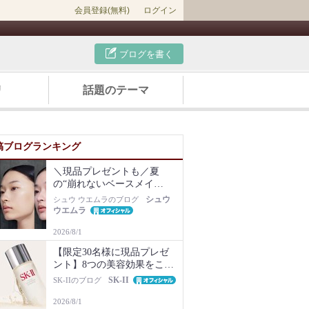
会員登録(無料)
ログイン
ブログを書く
リ
話題のテーマ
稿ブログランキング
＼現品プレゼントも／夏
の“崩れないベースメイ
ク”は名品化粧下地から！毛
シュウ
シュウ ウエムラのブログ
穴・ベタつき・乾燥知らず
ウエムラ
の肌に
2026/8/1
【限定30名様に現品プレゼ
ント】8つの美容効果をこの
1本で【新美容液キット再販
SK-II
SK-IIのブログ
Newsも】
2026/8/1