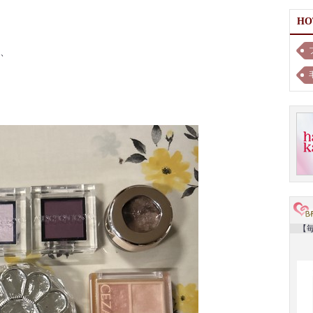
H
、
【毎