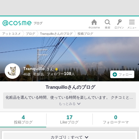
アットコスメ
ブログ
Tranquilloさんのブログ
投稿ブログ
Tranquillo
さん
108
46歳
乾燥肌
フォロー
Tranquilloさんのブログ
化粧品を選んでいる時間、使っている時間を楽しんでいます。 クチコミと並行しつつ、マイペースで投稿していきたいと思います。 よろしくお願いいたします。
4
17
0
投稿ブログ
Likeブログ
フォローテーマ
カテゴリ：すべて