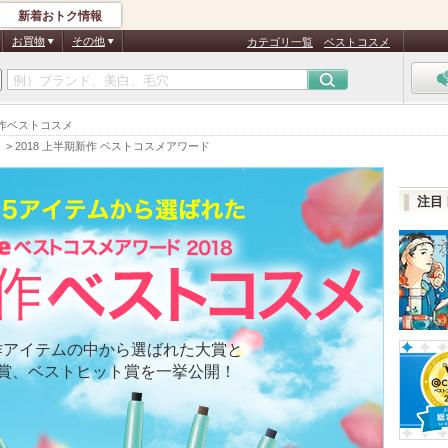
新着おトク情報
お買物
その他
カテゴリ一覧
ベストコスメ
新作ベストコスメ
）
>
2018 上半期新作 ベストコスメアワード
注目
最新3,4
作アイテムの中から選ばれた大賞と
リ賞、ベストヒット賞を一挙公開！
オペラリップテ