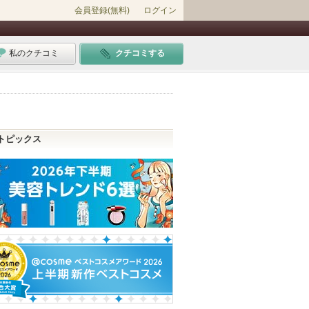
会員登録(無料)
ログイン
私のクチコミ
クチコミする
トピックス
15アイテムから選ばれた ＠ｃｏｓｍｅベストコスメアワード2018上半期新作ベ
ィント