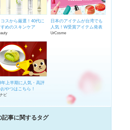
コスから厳選！40代に
日本のアイテムが台湾でも
すすめのスキンケア
人気！W受賞アイテム発表
auty
UrCosme
18年上半期に人気・高評
のおやつはこちら！
ナビ
の記事に関するタグ