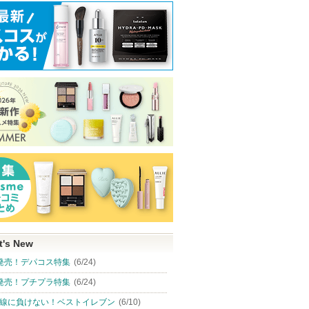
t's New
発売！デパコス特集
(6/24)
発売！プチプラ特集
(6/24)
線に負けない！ベストイレブン
(6/10)