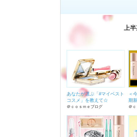
上半
あなたが選ぶ「#マイベスト
＜今
コスメ」を教えて☆
期
＠ｃｏｓｍｅブログ
＠ｃ