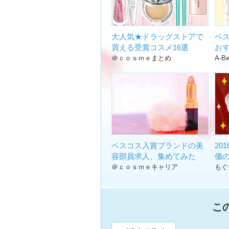
大人気★ドラッグストアで
ベス
買える受賞コスメ16選
お
＠ｃｏｓｍｅまとめ
A-Be
ベスコス入賞ブランドの美
20
容部員求人、集めてみた
価
＠ｃｏｓｍｅキャリア
もぐ
こ