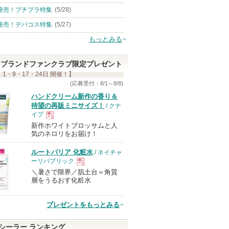
発売！プチプラ特集
(5/28)
発売！デパコス特集
(5/27)
もっとみる
ブランドファンクラブ限定プレゼント
 1・9・17・24日 開催！】
(応募受付：8/1～8/8)
ハンドクリーム新作の香り＆
待望の再販ミニサイズ！
/ クナ
イプ
新作ホワイトブロッサムと人
現
気のネロリをお届け！
ルートバリア 化粧水
/ ネイチャ
品
ーリパブリック
＼暑さで限界／肌土台＝角質
現
層をうるおす化粧水
品
プレゼントをもっとみる
シーラー ランキング