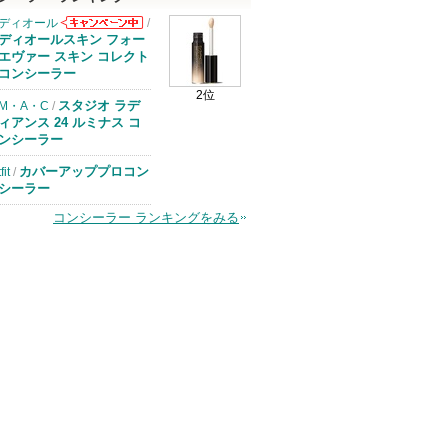
ディオール
/
ディオールから
ディオールスキン フォー
のお知らせがあ
エヴァー スキン コレクト
ります
コンシーラー
2位
スタジオ ラデ
M・A・C
/
ィアンス 24 ルミナス コ
ンシーラー
カバーアッププロコン
tfit
/
シーラー
コンシーラー ランキングをみる