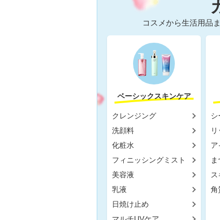
コスメから生活用品ま
ベーシックスキンケア
クレンジング
シ
洗顔料
リ
化粧水
ア
フィニッシングミスト
ま
美容液
ス
乳液
角
日焼け止め
マルチUVケア