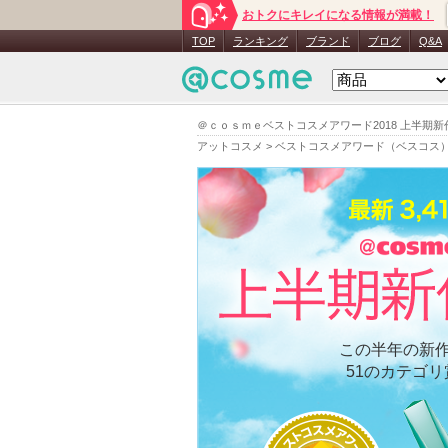
おトクにキレイになる情報が満載！
TOP
ランキング
ブランド
ブログ
Q&A
＠ｃｏｓｍｅベストコスメアワード2018 上半期
アットコスメ
>
ベストコスメアワード（ベスコス
この半年の新
51のカテゴ