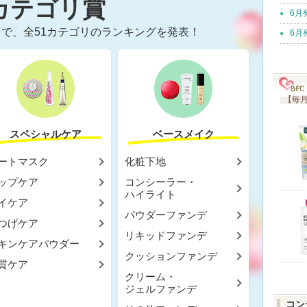
カテゴリ賞
6月
で、全51カテゴリのランキングを発表！
6月
【毎月
スペシャルケア
ベースメイク
ートマスク
化粧下地
ップケア
コンシーラー・
ハイライト
イケア
パウダーファンデ
つげケア
リキッドファンデ
キンケアパウダー
クッションファンデ
質ケア
クリーム・
ジェルファンデ
コン