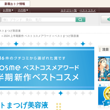
新着おトク情報
お買物
その他
カテゴリ一覧
ベストコスメ
ベストまつげ美容液
）
>
2024 上半期新作 ベストコスメアワード
>
ベストまつげ美容液
注目
トまつげ美容液