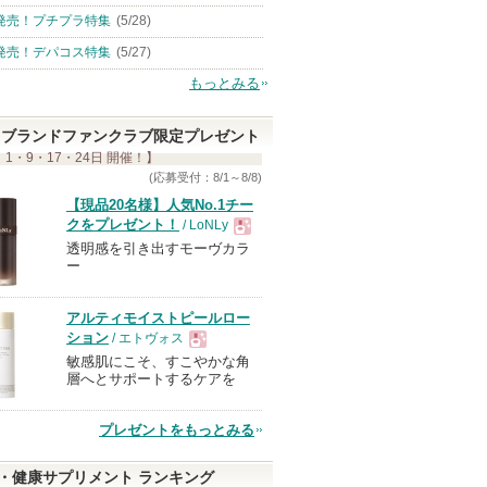
発売！プチプラ特集
(5/28)
発売！デパコス特集
(5/27)
もっとみる
ブランドファンクラブ限定プレゼント
 1・9・17・24日 開催！】
(応募受付：8/1～8/8)
【現品20名様】人気No.1チー
クをプレゼント！
/ LoNLy
透明感を引き出すモーヴカラ
現
ー
品
アルティモイストピールロー
ション
/ エトヴォス
敏感肌にこそ、すこやかな角
現
層へとサポートするケアを
品
プレゼントをもっとみる
・健康サプリメント ランキング