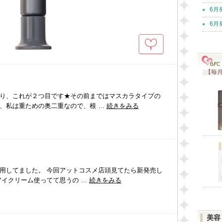
6月
6月
【毎月
り、これが２つ目です★その前まではマスカラタイプの
、私は重ための奥二重なので、根 …
続きをみる
用してました。 今回アットコスメ店頭見てたら新発売し
アイクリーム使ってて思うの …
続きをみる
美容