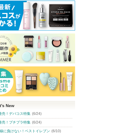
t's New
発売！デパコス特集
(6/24)
発売！プチプラ特集
(6/24)
線に負けない！ベストイレブン
(6/10)