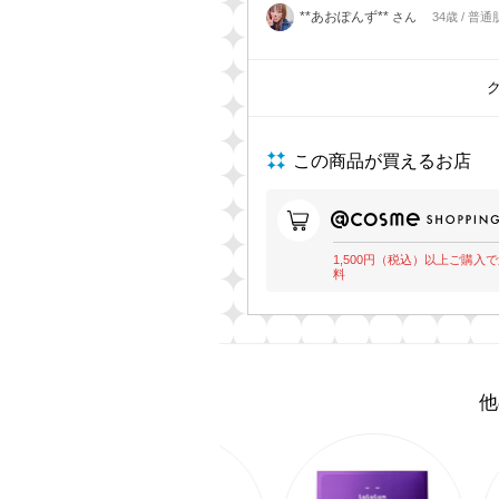
**あおぽんず**
さん
34歳 / 普通
この商品が買えるお店
1,500円（税込）以上ご購入
料
他