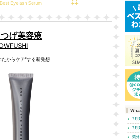
Best Eyelash Serum
まつげ美容液
LOWFUSHI
ぶたからケア”する新発想
Wha
7月
7月
紫外