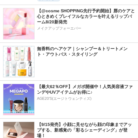
【@cosme SHOPPING先行予約開始】唇のケアと
心ときめくプレイフルなカラーを叶えるリップバ
ーム8/20新発売
メイクアップフォーエバー
無香料のヘアケア｜シャンプー＆トリートメン
ト・アウトバス・スタイリング
【最大62％OFF】メガポ開催中！人気美容液ファ
ンデやUVアイテムがお得に♪
AGE20'S(エージトウェンティズ)
【9/15発売】小顔に見せながら顔の印象までアッ
プする、新感覚の「彩るシェーディング」が登
場！