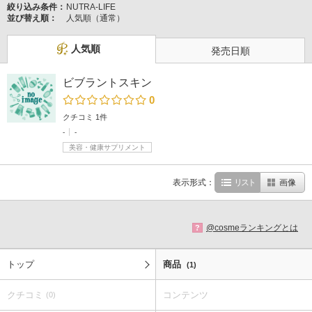
絞り込み条件：
NUTRA-LIFE
並び替え順：
人気順（通常）
人気順
発売日順
ビブラントスキン
0
クチコミ 1件
-
-
美容・健康サプリメント
表示形式：
リスト
画像
@cosmeランキングとは
?
トップ
商品
(1)
クチコミ
コンテンツ
(0)