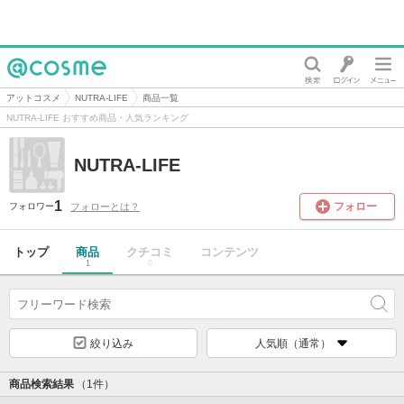
@cosme
アットコスメ
NUTRA-LIFE
商品一覧
NUTRA-LIFE おすすめ商品・人気ランキング
NUTRA-LIFE
1
フォロー
フォローとは？
フォロワー
トップ
商品
クチコミ
コンテンツ
1
0
絞り込み
人気順（通常）
商品検索結果
（1件）