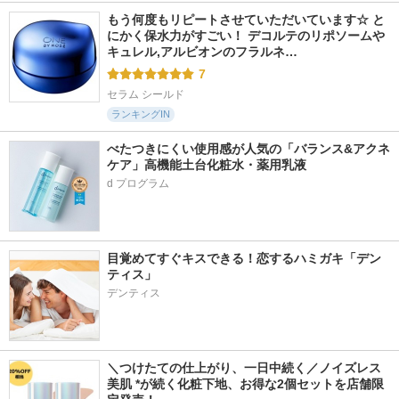
もう何度もリピートさせていただいています☆ と
にかく保水力がすごい！ デコルテのリポソームや
キュレル,アルビオンのフラルネ…
7
セラム シールド
ランキングIN
べたつきにくい使用感が人気の「バランス&アクネ
ケア」高機能土台化粧水・薬用乳液
目覚めてすぐキスできる！恋するハミガキ「デン
ティス」
デンティス
＼つけたての仕上がり、一日中続く／ノイズレス
美肌 *が続く化粧下地、お得な2個セットを店舗限