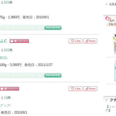
グサイトへ
コミ
603
件
6月
用)（1）
オールインワン化粧品（1）
75g・1,980円
発売日：
2010/8/1
【毎月
LC
Like
Have
ショッピン
グサイトへ
コミ
602
件
粧品
]
100g・3,080円
発売日：
2011/1/27
Like
Have
ショッピン
グサイトへ
コミ
19
件
ク
グッズ
]
【
シャ
門
】
発売日：
2010/8/1