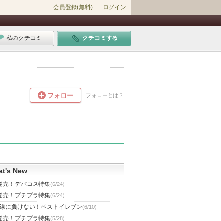
会員登録(無料)
ログイン
私のクチコミ
クチコミする
フォロー
フォローとは？
t's New
発売！デパコス特集
(6/24)
発売！プチプラ特集
(6/24)
線に負けない！ベストイレブン
(6/10)
発売！プチプラ特集
(5/28)