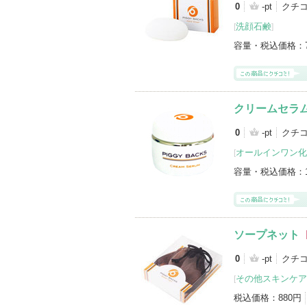
ピギーバックスの登録商品
(4件)
0
-pt
クチ
洗顔石鹸
[
]
登録アイテムカテゴリ
洗顔石鹸（1）
日焼け止め・UVケア(顔
容量・税込価格：
その他スキンケアグッズ（1）
クリームセラム
0
-pt
クチ
オールインワン化
[
容量・税込価格：
ソープネット
0
-pt
クチ
その他スキンケア
[
税込価格：
880円