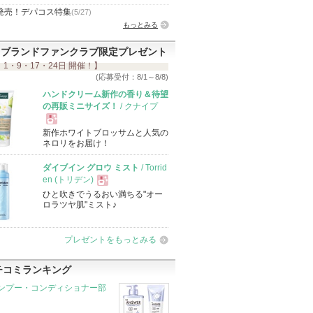
発売！デパコス特集
(5/27)
もっとみる
ブランドファンクラブ限定プレゼント
 1・9・17・24日 開催！】
(応募受付：8/1～8/8)
ハンドクリーム新作の香り＆待望
の再販ミニサイズ！
/ クナイプ
新作ホワイトブロッサムと人気の
現
ネロリをお届け！
ダイブイン グロウ ミスト
/ Torrid
品
en (トリデン)
ひと吹きでうるおい満ちる"オー
現
ロラツヤ肌"ミスト♪
品
プレゼントをもっとみる
チコミランキング
ンプー・コンディショナー部