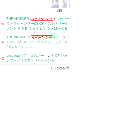
2位
THE ANSWER
/
スーパー
ラメラシャンプー&EXモイストトリート
メント ＦＯＲ ＤＡＩＬＹ ＤＡＭＡＧＥ
THE ANSWER
/
シーズナ
ルケア SS スーパーラメラシャンプー &
EXトリートメント
plus eau（プリュスオー）
/
リポアシャ
ンプー／リポアトリートメント
もっとみる