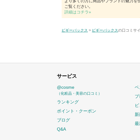
より多くの方に商品やブランドの魅力を
ご覧ください。
詳細はコチラ»
ピギーバックス
>
ピギーバックス
の口コミサイ
サービス
@cosme
ベ
（化粧品・美容の口コミ）
プ
ランキング
ビ
ポイント・クーポン
新
ブログ
最
Q&A