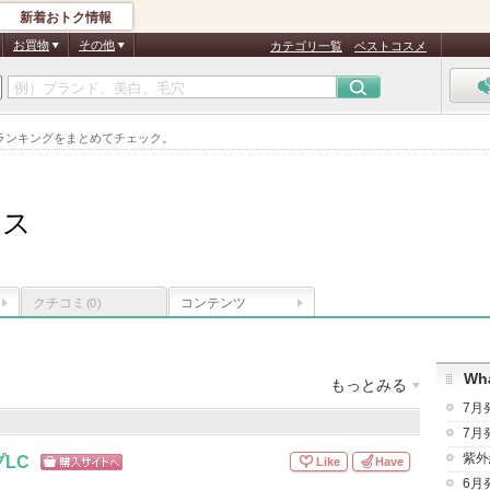
新着おトク情報
お買物
その他
カテゴリ一覧
ベストコスメ
ランキングをまとめてチェック。
クス
クチコミ
コンテンツ
(0)
Wha
もっとみる
7月
商品数
：
4件
クチコミ件数
：
1,225件
7月
紫外
LC
Like
Have
ショッピン
6月