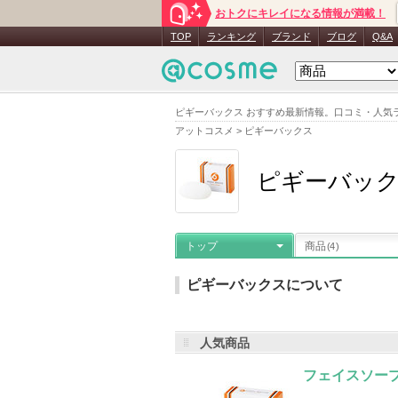
おトクにキレイになる情報が満載！
TOP
ランキング
ブランド
ブログ
Q&A
ピギーバックス おすすめ最新情報。口コミ・人気
アットコスメ
>
ピギーバックス
ピギーバッ
トップ
商品
(4)
ピギーバックスについて
人気商品
メーカー名
：
ピギーバックス
登録
お気に入り登録
：
23
人
フェイスソープ