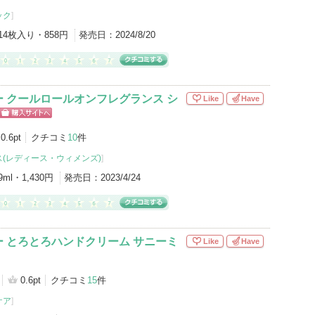
ック
]
14枚入り・858円
発売日：
2024/8/20
 クールロールオンフレグランス シ
Like
Have
ショッピン
グサイトへ
0.6pt
クチコミ
10
件
(レディース・ウィメンズ)
]
9ml・1,430円
発売日：
2023/4/24
 とろとろハンドクリーム サニーミ
Like
Have
0.6pt
クチコミ
15
件
ケア
]