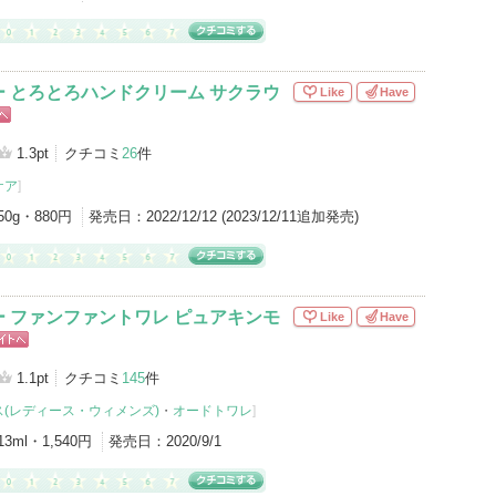
 とろとろハンドクリーム サクラウ
Like
Have
1.3pt
クチコミ
26
件
ケア
]
50g・880円
発売日：
2022/12/12 (2023/12/11追加発売)
 ファンファントワレ ピュアキンモ
Like
Have
ピン
トへ
1.1pt
クチコミ
145
件
(レディース・ウィメンズ)
・
オードトワレ
]
13ml・1,540円
発売日：
2020/9/1