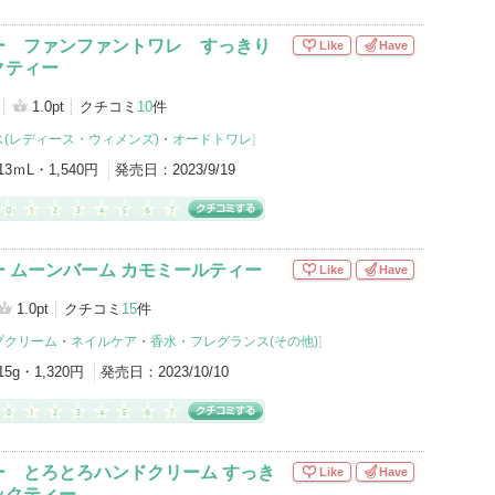
ー ファンファントワレ すっきり
Like
Have
クティー
1.0pt
クチコミ
10
件
(レディース・ウィメンズ)
・
オードトワレ
]
13ｍL・1,540円
発売日：
2023/9/19
 ムーンバーム カモミールティー
Like
Have
1.0pt
クチコミ
15
件
プクリーム
・
ネイルケア
・
香水・フレグランス(その他)
]
15g・1,320円
発売日：
2023/10/10
ー とろとろハンドクリーム すっき
Like
Have
ックティー