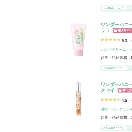
ワンダーハニー
ララ
ショッピン
グサイトへ
5.3
[
ハンドクリーム・
容量・税込価格：
ワンダーハニー
クセイ
ショッ
グサイ
4.5
[
香水・フレグランス
容量・税込価格：