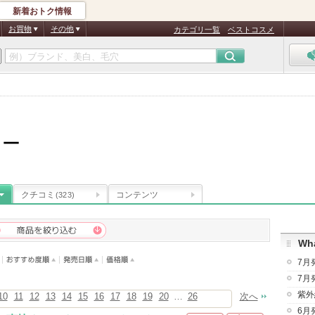
新着おトク情報
お買物
その他
カテゴリ一覧
ベストコスメ
ニー
クチコミ
コンテンツ
(323)
Wha
7月
7月
紫外
10
11
12
13
14
15
16
17
18
19
20
…
26
次へ
6月