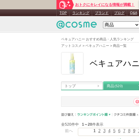
おトクにキレイになる情報が満載！
TOP
ランキング
ブランド
ブログ
Q&A
ベキュアハニー おすすめ商品・人気ランキング
アットコスメ
>
ベキュアハニー
>
商品一覧
ベキュアハ
トップ
商品
(520)
全520件中
1～20
件表示
前へ
1
2
3
4
5
6
7
8
9