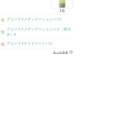
1位
アユーラ
/
メディテーションバスt
アユーラ
/
メディテーションバス（香涼
み）α
アユーラ
/
ナイトリートバス
もっとみる