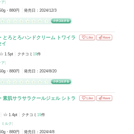
ケア
]
50g・880円
発売日：
2024/12/3
 とろとろハンドクリーム トワイラ
Like
Have
セイ
1.5pt
クチコミ
19
件
ケア
]
50g・880円
発売日：
2024/8/20
 素肌サラサラクールジェル シトラ
Like
Have
1.4pt
クチコミ
19
件
・ミルク
]
60g・880円
発売日：
2024/4/8