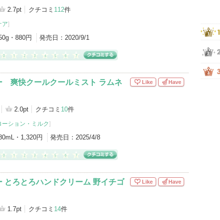
2.7pt
クチコミ
112
件
ケア
]
50g・880円
発売日：
2020/9/1
ー 爽快クールクールミスト ラムネ
Like
Have
2.0pt
クチコミ
10
件
ローション・ミルク
]
80mL・1,320円
発売日：
2025/4/8
 とろとろハンドクリーム 野イチゴ
Like
Have
1.7pt
クチコミ
14
件