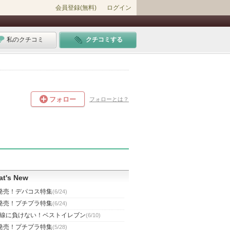
会員登録(無料)
ログイン
私のクチコミ
クチコミする
フォロー
フォローとは？
t's New
発売！デパコス特集
(6/24)
発売！プチプラ特集
(6/24)
線に負けない！ベストイレブン
(6/10)
発売！プチプラ特集
(5/28)