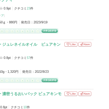
0.9pt
クチコミ
23
件
ケア
]
50ｇ・880円
発売日：
2023/9/19
ー ジュレネイルオイル ピュアキン
Like
Have
0.8pt
クチコミ
57
件
10g・1,320円
発売日：
2022/8/23
 濃密うるおいパック ピュアキンモ
Like
Have
0.8pt
クチコミ
10
件