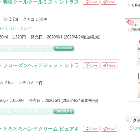
 爽快クールクールミスト シトラス
Like
Have
6月
3.7pt
クチコミ
68
件
ローション・ミルク
]
【毎月
80ml・1,320円
発売日：
2020/6/1 (2023/4/24追加発売)
 フローズンヘッドジェット シトラ
Like
Have
2.8pt
クチコミ
92
件
90g・1,650円
発売日：
2020/6/1 (2023/4/24追加発売)
ク
 とろとろハンドクリーム ピュアキ
【
入浴
Like
Have