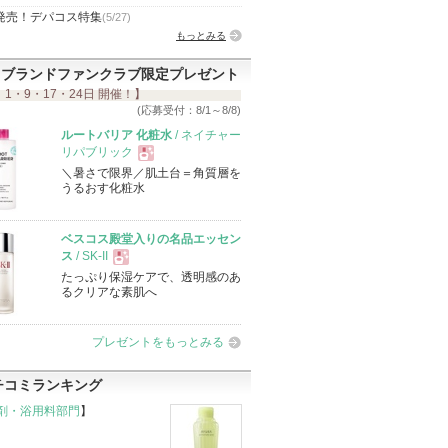
発売！デパコス特集
(5/27)
もっとみる
ブランドファンクラブ限定プレゼント
 1・9・17・24日 開催！】
(応募受付：8/1～8/8)
ルートバリア 化粧水
/ ネイチャー
リパブリック
＼暑さで限界／肌土台＝角質層を
現
うるおす化粧水
品
ベスコス殿堂入りの名品エッセン
ス
/ SK-II
たっぷり保湿ケアで、透明感のあ
現
るクリアな素肌へ
品
プレゼントをもっとみる
チコミランキング
剤・浴用料部門
】