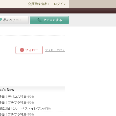
会員登録(無料)
ログイン
私のクチコミ
クチコミする
フォロー
フォローとは？
t's New
発売！デパコス特集
(6/24)
発売！プチプラ特集
(6/24)
線に負けない！ベストイレブン
(6/10)
発売！プチプラ特集
(5/28)