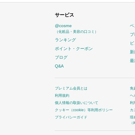
サービス
@cosme
ベ
（化粧品・美容の口コミ）
プ
ランキング
ビ
ポイント・クーポン
新
ブログ
最
Q&A
プレミアム会員とは
免
利用規約
ヘ
個人情報の取扱いについて
利
クッキー（cookie）等利用ポリシー
カ
プライバシーガイド
現
（