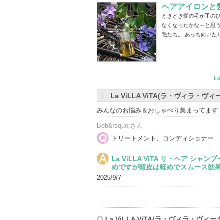
ヘアアイロンと
ときどき髪の毛が手のひ
なくなったかな～と思
毛たち。 あっち向いた
L
La ViLLA ViTA(ラ・ヴィラ・ヴ
みんなのお悩み＆おしゃべり集まってます
Bob&rsquo;さん
トリートメント、コンディショナー
La ViLLA ViTA リ・ヘア 
めですが頭皮は軽めでスムース効
2025/9/7
La ViLLA ViTA(ラ・ヴィラ・ヴィー