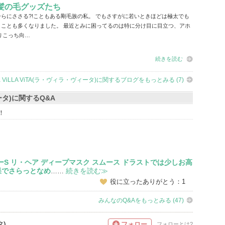
髪の毛グッズたち
らにささる?!こともある剛毛族の私。 でもさすがに若いときほどは極太でも
うことも多くなりました。 最近とみに困ってるのは特に分け目に目立つ、アホ
りこっち向…
続きを読む
a ViLLA ViTA(ラ・ヴィラ・ヴィータ)に関するブログをもっとみる (7)
ィータ)に関するQ&A
！
シャンプーS リ・ヘア ディープマスク スムース ドラストでは少しお高
果でさらっとなめ
続きを読む≫
……
役に立ったありがとう：1
みんなのQ&Aをもっとみる (47)
タ)
フォロー
フォローとは?