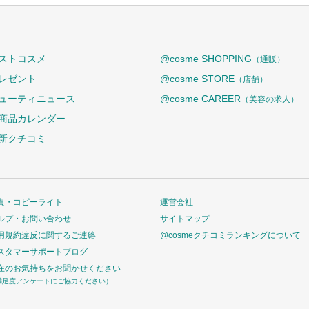
ストコスメ
@cosme SHOPPING
（通販）
レゼント
@cosme STORE
（店舗）
ューティニュース
@cosme CAREER
（美容の求人）
商品カレンダー
新クチコミ
責・コピーライト
運営会社
ルプ・お問い合わせ
サイトマップ
用規約違反に関するご連絡
@cosmeクチコミランキングについて
スタマーサポートブログ
在のお気持ちをお聞かせください
満足度アンケートにご協力ください）