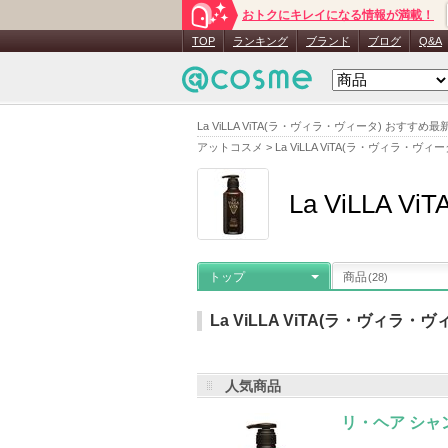
おトクにキレイになる情報が満載！
TOP
ランキング
ブランド
ブログ
Q&A
La ViLLA ViTA(ラ・ヴィラ・ヴィータ) お
アットコスメ
>
La ViLLA ViTA(ラ・ヴィラ・ヴィー
La ViLLA
トップ
商品
(28)
La ViLLA ViTA(ラ・ヴィラ・
人気商品
メーカー名
：
La Villa Vita(ラ・ヴ
クチコミ件数
：
588件
お気に入り登
リ・ヘア シャ