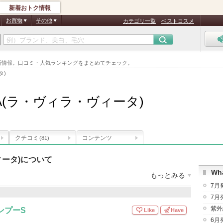
新着おトク情報
お買物
その他
カテゴリ一覧
ベストコスメ
すすめ最新情報。口コミ・人気ランキングをまとめてチェック。
タ)
 ViTA(ラ・ヴィラ・ヴィータ)
クチコミ
コンテンツ
(81)
ヴィータ)について
Wha
もっとみる
7月
ィラ・ヴィータ)
登録商品数
：
28件
7月
録
：
45,818
人
紫外
ンプーS
Like
Have
6月