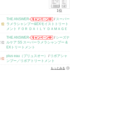
1位
THE ANSWER
/
スーパー
ラメラシャンプー&EXモイストトリート
メント ＦＯＲ ＤＡＩＬＹ ＤＡＭＡＧＥ
THE ANSWER
/
シーズナ
ルケア SS スーパーラメラシャンプー &
EXトリートメント
plus eau（プリュスオー）
/
リポアシャ
ンプー／リポアトリートメント
もっとみる