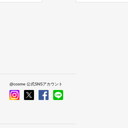
@cosme 公式SNSアカウント
instagram
x
facebook
line