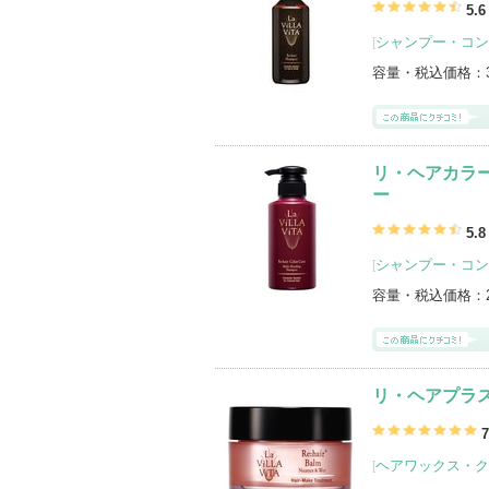
La ViLLA ViTA(ラ・ヴィラ・ヴィータ
5.6
シャンプー・コン
[
登録アイテムカテゴリ
シャンプー・コンディショナー（8）
容量・税込価格：
アウトバストリートメント（7）
頭皮
その他キットセット（1）
ヘアスプレ
トライアル・トラベルキット（1）
リ・ヘアカラ
ー
5.8
シャンプー・コン
[
容量・税込価格：
リ・ヘアプラス
7
ヘアワックス・ク
[