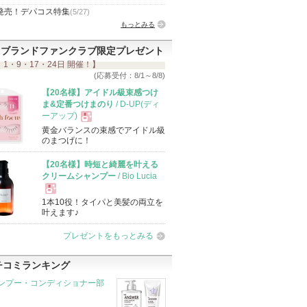
発売！デパコス特集
(5/27)
もっとみる
ブランドファンクラブ限定プレゼント
 1・9・17・24日 開催！】
(応募受付：8/1～8/8)
【20名様】アイドル級束感つけ
ま&定番つけまのり
/ D-UP(ディ
ーアップ)
黄金バランスの束感でアイドル級
現
のまつげに！
【20名様】時短と綺麗を叶える
品
クリームシャンプー
/ Bio Lucia
1本10役！タイパと美髪の両立を
現
叶えます♪
プレゼントをもっとみる
品
チコミランキング
ンプー・コンディショナー部