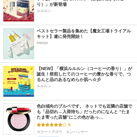
り）」が新登場
ベストセラー製品を集めた【魔女工場トライアル
キット】遂に発売開始！
manyo
【NEW】「横浜ルルルン（コーヒーの香り）」が
誕生！焙煎したてのコーヒーの豊かな香りで、つ
るんと品のあるなめらか肌へ☆彡
ルルルン
色白傾向のブルベです。 ネットでも近隣の店舗で
も「品切れ→入荷待ち」だったのになんと “たま
たま寄った店舗”にこの色があっ…
6
カラー＋グロウ　エンハンサー