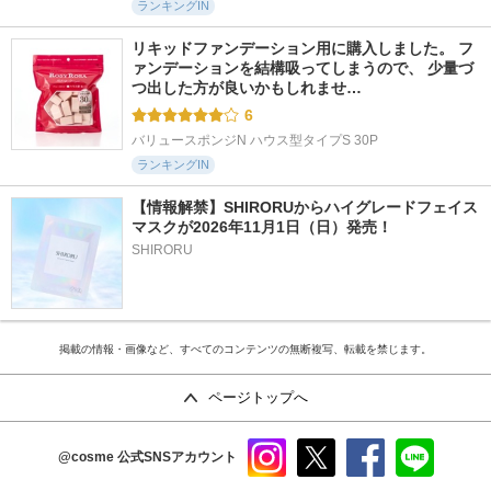
ランキングIN
リキッドファンデーション用に購入しました。 フ
ァンデーションを結構吸ってしまうので、 少量づ
つ出した方が良いかもしれませ…
6
バリュースポンジN ハウス型タイプS 30P
ランキングIN
【情報解禁】SHIRORUからハイグレードフェイス
マスクが2026年11月1日（日）発売！
SHIRORU
掲載の情報・画像など、すべてのコンテンツの無断複写、転載を禁じます。
ページトップへ
@cosme
公式SNSアカウント
instag
x
faceb
line