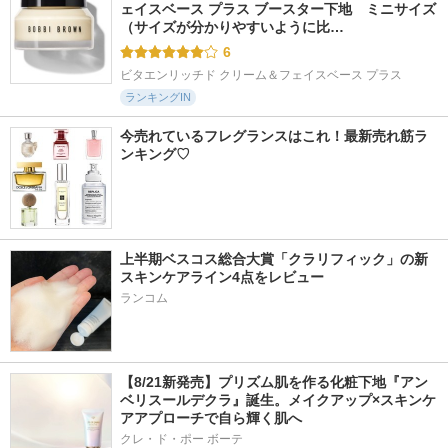
ェイスベース プラス ブースター下地　ミニサイズ 
（サイズが分かりやすいように比…
6
ビタエンリッチド クリーム＆フェイスベース プラス
ランキングIN
今売れているフレグランスはこれ！最新売れ筋ラ
ンキング♡
上半期ベスコス総合大賞「クラリフィック」の新
スキンケアライン4点をレビュー
ランコム
【8/21新発売】プリズム肌を作る化粧下地『アン
ベリスールデクラ』誕生。メイクアップ×スキンケ
アアプローチで自ら輝く肌へ
クレ・ド・ポー ボーテ