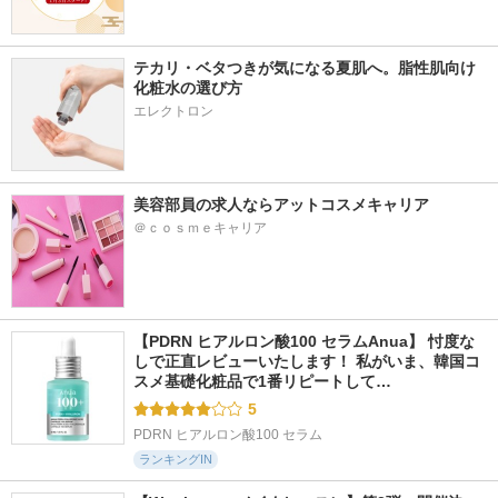
テカリ・ベタつきが気になる夏肌へ。脂性肌向け
化粧水の選び方
エレクトロン
美容部員の求人ならアットコスメキャリア
＠ｃｏｓｍｅキャリア
【PDRN ヒアルロン酸100 セラムAnua】 忖度な
しで正直レビューいたします！ 私がいま、韓国コ
スメ基礎化粧品で1番リピートして…
5
PDRN ヒアルロン酸100 セラム
ランキングIN