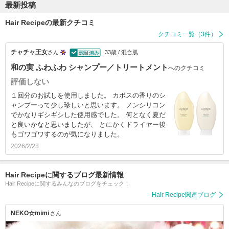
最新投稿
Hair Recipeの最新クチコミ
クチコミ一覧（3件）
チャチャ王女
さん
33歳 / 混合肌
和の実 ふわふわ シャンプー／トリートメント
へのクチコミ
評価しない
１回分のお試しを使用しました。 カボスの香りのシ
ャンプーって少し珍しいと思います。 ノンシリコン
でかなりギシギシした使用感でした。 何となく夏だ
と良いかなと思いましたが、 とにかくドライヤー後
もゴワゴワするのが気になりました。
2026/2/28
Hair Recipeに関するブログ最新情報
Hair Recipeに関するみんなのブログをチェック！
Hair Recipe関連ブログ
NEKO☆mimi
さん