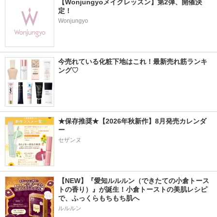
【Wonjungyoメイクレッスン】第2弾、開催決
定！
Wonjungyo
今売れている化粧下地はこれ！最新売れ筋ランキ
ング♡
★保存推奨★【2026年秋新作】8月発売カレンダ
ー
セザンヌ
【NEW】『愛知ルルルン（できたての小倉トース
トの香り）』が誕生！小倉トーストの美肌レシピ
で、ふっくらもちもち肌へ
ルルルン