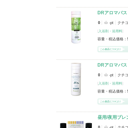
DRアロマバス
0
-pt
クチ
[
入浴剤・浴用料
]
容量・税込価格：
DRアロマバス S
0
-pt
クチ
[
入浴剤・浴用料
]
容量・税込価格：
昼用/夜用ブレ
0
-pt
クチ