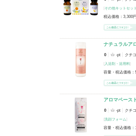
[
その他キットセッ
税込価格：
3,300
ナチュラルア
0
-pt
クチ
[
入浴剤・浴用料
]
容量・税込価格：
アロマペース
0
-pt
クチ
[
洗顔フォーム
]
容量・税込価格：