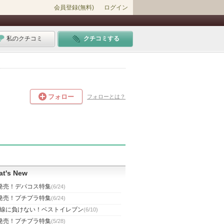
会員登録(無料)
ログイン
私のクチコミ
クチコミする
フォロー
フォローとは？
t's New
発売！デパコス特集
(6/24)
発売！プチプラ特集
(6/24)
線に負けない！ベストイレブン
(6/10)
発売！プチプラ特集
(5/28)