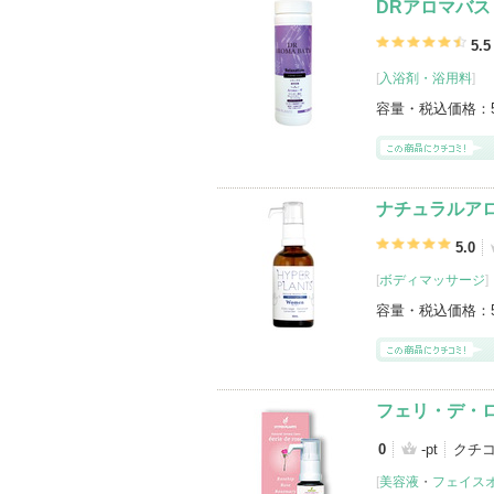
DRアロマバス
5.5
[
入浴剤・浴用料
]
容量・税込価格：
ナチュラルアロ
5.0
[
ボディマッサージ
]
容量・税込価格：
フェリ・デ・
0
-pt
クチ
[
美容液
・
フェイス