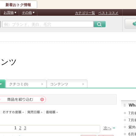
新着おトク情報
お買物
その他
カテゴリ一覧
ベストコスメ
ランツ
クチコミ
コンテンツ
(3)
Wha
7月
7月
紫外
1
2
3
次へ
6月