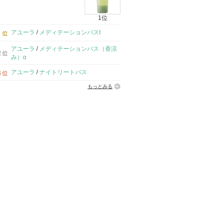
1位
アユーラ
/
メディテーションバスt
アユーラ
/
メディテーションバス（香涼
み）α
アユーラ
/
ナイトリートバス
もっとみる