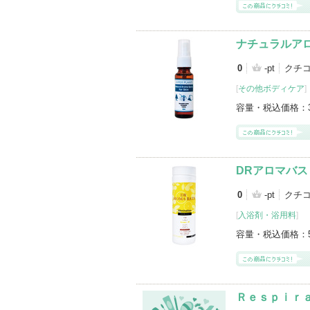
ナチュラルア
0
-pt
クチ
[
その他ボディケア
]
容量・税込価格：
DRアロマバス
0
-pt
クチ
[
入浴剤・浴用料
]
容量・税込価格：
Ｒｅｓｐｉｒ