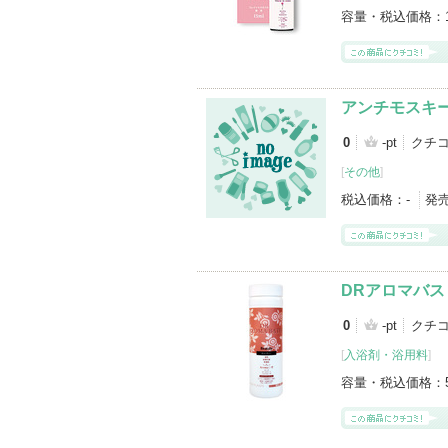
容量・税込価格：
アンチモスキ
0
-pt
クチ
[
その他
]
税込価格：
-
発
DRアロマバス
0
-pt
クチ
[
入浴剤・浴用料
]
容量・税込価格：