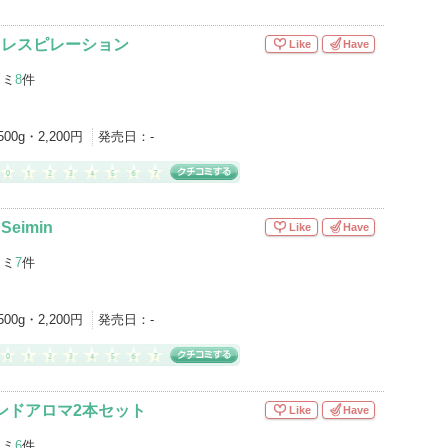
 レスピレーション
Like
Have
コミ
8
件
500g・2,200円
発売日：
-
eimin
Like
Have
コミ
7
件
500g・2,200円
発売日：
-
ンドアロマ2本セット
Like
Have
コミ
6
件