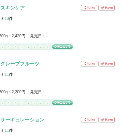
 スキンケア
Like
Have
コミ
18
件
500g・2,420円
発売日：
-
 グレープフルーツ
Like
Have
コミ
11
件
500g・2,200円
発売日：
-
 サーキュレーション
Like
Have
コミ
11
件