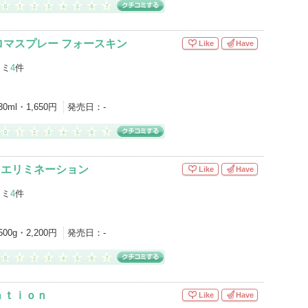
ロマスプレー フォースキン
Like
Have
コミ
4
件
30ml・1,650円
発売日：
-
 エリミネーション
Like
Have
コミ
4
件
500g・2,200円
発売日：
-
ａｔｉｏｎ
Like
Have