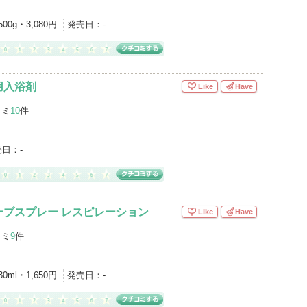
500g・3,080円
発売日：
-
用入浴剤
Like
Have
コミ
10
件
売日：
-
ーブスプレー レスピレーション
Like
Have
コミ
9
件
30ml・1,650円
発売日：
-