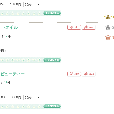
15ml・4,180円
発売日：
-
ートオイル
Like
Have
コミ
19
件
売日：
-
 ビューティー
Like
Have
コミ
18
件
500g・3,080円
発売日：
-