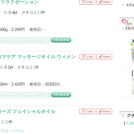
 リラクゼーション
Like
Have
6月
0.4pt
クチコミ
23
件
【毎月
500g・2,200円
発売日：
-
マケア マッサージオイル ウィメン
Like
Have
0.2pt
クチコミ
1
件
50ml・2,420円
発売日：
2020/2/1
ローズ フェイシャルオイル
Like
Have
ク
コミ
22
件
【
入浴
オイル・バーム
]