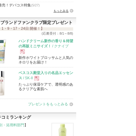
発売！デパコス特集
(5/27)
もっとみる
ブランドファンクラブ限定プレゼント
 1・9・17・24日 開催！】
(応募受付：8/1～8/8)
ハンドクリーム新作の香り＆待望
の再販ミニサイズ！
/ クナイプ
新作ホワイトブロッサムと人気の
現
ネロリをお届け！
ベスコス殿堂入りの名品エッセン
品
ス
/ SK-II
たっぷり保湿ケアで、透明感のあ
現
るクリアな素肌へ
品
プレゼントをもっとみる
チコミランキング
剤・浴用料部門
】