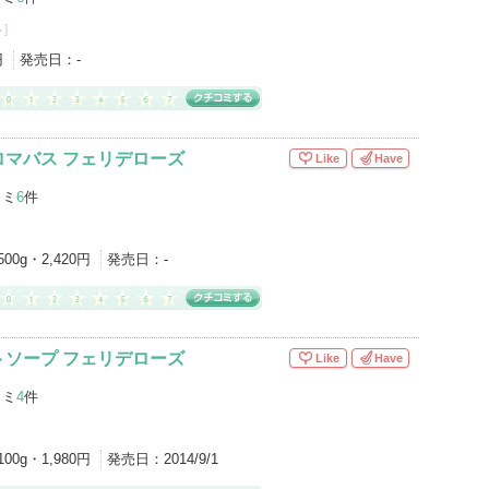
ト
]
円
発売日：
-
ロマバス フェリデローズ
Like
Have
コミ
6
件
500g・2,420円
発売日：
-
トソープ フェリデローズ
Like
Have
コミ
4
件
100g・1,980円
発売日：
2014/9/1