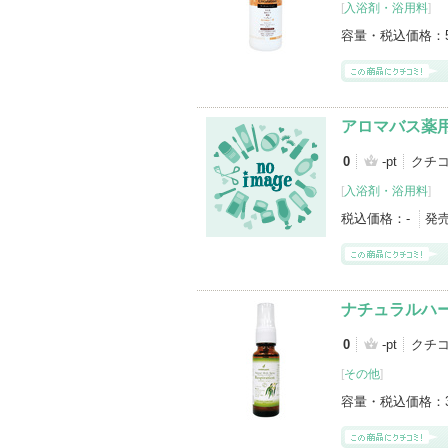
[
入浴剤・浴用料
]
容量・税込価格：
アロマバス薬
0
-pt
クチ
[
入浴剤・浴用料
]
税込価格：
-
発
ナチュラルハ
0
-pt
クチ
[
その他
]
容量・税込価格：