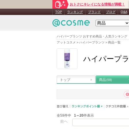
おトクにキレイになる情報が満載！
TOP
ランキング
ブランド
ブログ
Q&A
ハイパープランツ おすすめ商品・人気ランキング
アットコスメ
>
ハイパープランツ
>
商品一覧
ハイパープ
トップ
商品
(59)
全59件中
1～20
件表示
前へ