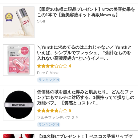
【限定30名様に現品プレゼント】8つの美容効果を
この1本で【新美容液キット再販Newsも】
SK-II
＼Yunthに求めてるのはこれじゃない／ Yunthと
いえば、シンプルでフレッシュ、 “余計なものを
入れない高濃度処方”というイメー…
4
Pure C Mask
ランキングIN
低価格の域を超えた厚みと肌あたり。 どんなファ
ンデにもマルチに対応する、1個持ってて損なしの
万能パフ。 【質感とコストパ…
5
マルチファンデパフ ２Ｐ
ランキングIN
【30名様にプレゼント！】ベスコス受賞リップグ