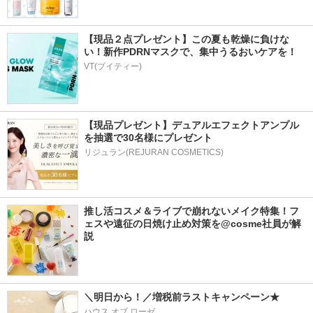
【現品２点プレゼント】この夏も乾燥に負けな
い！新作PDRNマスクで、集中うるおいケアを！
VT(ブイティー)
【現品プレゼント】デュアルエフェクトアンプル
を抽選で30名様にプレゼント
リジュラン(REJURAN COSMETICS)
推し活コスメ＆ライブで崩れないメイク特集！フ
ェスや遠征の日焼け止め対策を@cosme社員が解
説
＼明日から！／増税前ラストキャンペーン★
ハウス オブ ローゼ