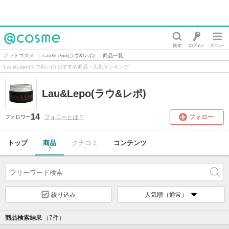
@cosme
アットコスメ
Lau&Lepo(ラウ&レポ)
商品一覧
Lau&Lepo(ラウ&レポ) おすすめ商品・人気ランキング
Lau&Lepo(ラウ&レポ)
14
フォロー
フォローとは？
フォロワー
トップ
商品
クチコミ
コンテンツ
7
0
絞り込み
人気順（通常）
商品検索結果
（7件）