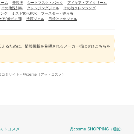
リーム
美容液
シートマスク・パック
アイケア・アイクリーム
その他洗顔料
クレンジングジェル
その他クレンジング
ジング
ミスト状化粧水
ブースター・導入液
ケア(ボディ用)
洗顔ジェル
日焼け止めジェル
伝えるために、情報掲載を希望されるメーカー様はぜひこちらを
口コミサイト -
@cosme（アットコスメ）
ストコスメ
@cosme SHOPPING
（通販）