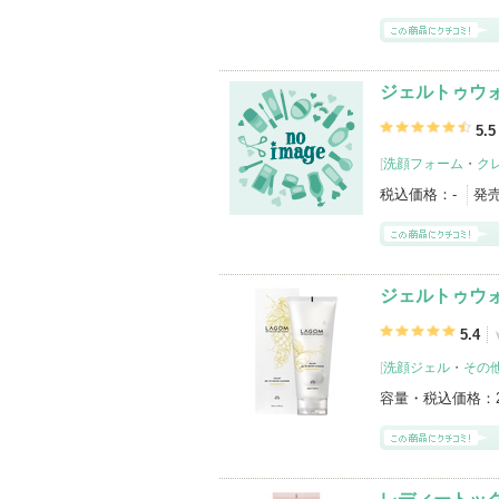
ジェルトゥウォ
5.5
[
洗顔フォーム
・
ク
税込価格：
-
発
ジェルトゥウ
5.4
[
洗顔ジェル
・
その
容量・税込価格：