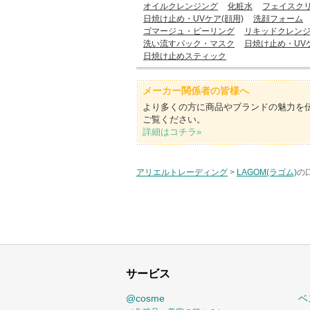
オイルクレンジング
化粧水
フェイスク
日焼け止め・UVケア(顔用)
洗顔フォーム
ゴマージュ・ピーリング
リキッドクレン
洗い流すパック・マスク
日焼け止め・UV
日焼け止めスティック
メーカー関係者の皆様へ
より多くの方に商品やブランドの魅力を
ご覧ください。
詳細はコチラ»
アリエルトレーディング
>
LAGOM(ラゴム)
の
サービス
@cosme
ベ