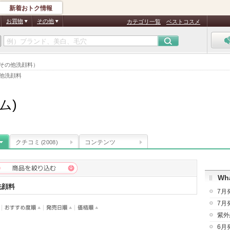
新着おトク情報
お買物
その他
カテゴリ一覧
ベストコスメ
（その他洗顔料）
他洗顔料
ム)
クチコミ
コンテンツ
(2008)
Wha
洗顔料
7月
7月
紫外
6月