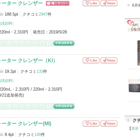
ーター クレンザー
Like
Have
6月
ショッピン
グサイトへ
188.5pt
クチコミ
2947
件
他洗顔料
]
【毎月
220ml・2,310円
発売日：
2019/5/28
ーター クレンザー（KI）
Like
Have
19.2pt
クチコミ
133
件
他洗顔料
]
220mL・2,310円 / 220ml・2,310円
5/8/21追加発売)
ク
ーター クレンザー(MI)
Like
Have
【
美容
8.4pt
クチコミ
149
件