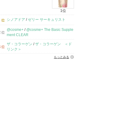
1位
シノアドア
/
ゼリー サーキュリスト
@cosme+
/
@cosme+ The Basic Supple
ment CLEAR
ザ・コラーゲン
/
ザ・コラーゲン ＜ド
リンク＞
もっとみる