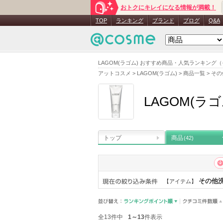
おトクにキレイになる情報が満載！
TOP
ランキング
ブランド
ブログ
Q&A
LAGOM(ラゴム) おすすめ商品・人気ランキング
アットコスメ
>
LAGOM(ラゴム)
>
商品一覧
>
その
LAGOM(ラゴ
トップ
商品
(42)
その他
【アイテム】
全13件中
1～13
件表示