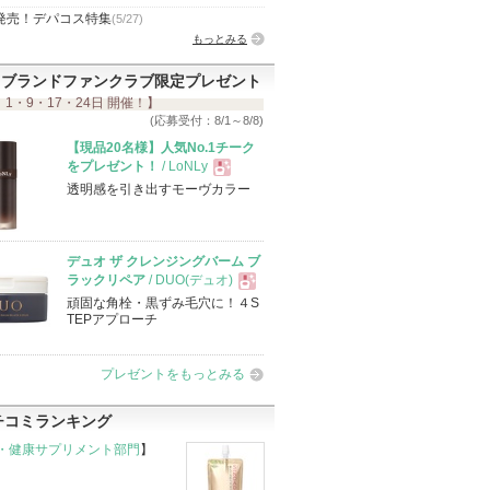
発売！デパコス特集
(5/27)
もっとみる
ブランドファンクラブ限定プレゼント
 1・9・17・24日 開催！】
(応募受付：8/1～8/8)
【現品20名様】人気No.1チーク
をプレゼント！
/ LoNLy
透明感を引き出すモーヴカラー
現
品
デュオ ザ クレンジングバーム ブ
ラックリペア
/ DUO(デュオ)
頑固な角栓・黒ずみ毛穴に！４S
現
TEPアプローチ
品
プレゼントをもっとみる
チコミランキング
・健康サプリメント部門
】