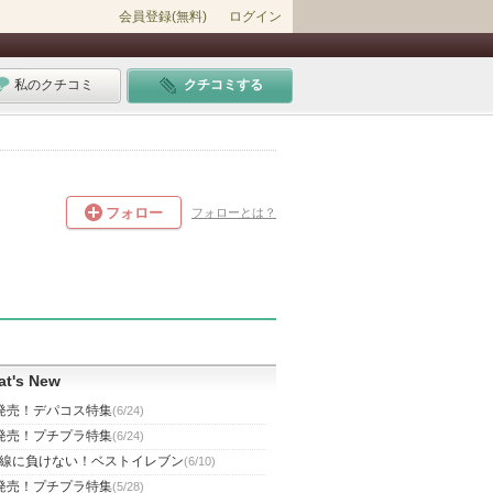
会員登録(無料)
ログイン
私のクチコミ
クチコミする
フォロー
フォローとは？
t's New
発売！デパコス特集
(6/24)
発売！プチプラ特集
(6/24)
線に負けない！ベストイレブン
(6/10)
発売！プチプラ特集
(5/28)