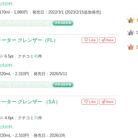
他洗顔料
]
170ml・1,980円
発売日：
2022/3/1 (2023/2/15追加発売)
ーター クレンザー（FL）
Like
Have
6.5pt
クチコミ
45
件
他洗顔料
]
220mL・2,310円
発売日：
2026/5/11
ーター クレンザー （SA）
Like
Have
4.6pt
クチコミ
31
件
他洗顔料
]
220mL・2,310円
発売日：
2026/2/6