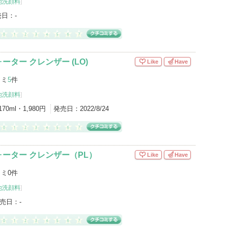
他洗顔料
]
売日：
-
ター クレンザー (LO)
Like
Have
コミ
5
件
他洗顔料
]
170ml・1,980円
発売日：
2022/8/24
ーター クレンザー（PL）
Like
Have
ミ0件
他洗顔料
]
売日：
-