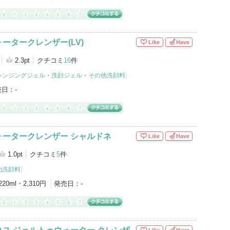
ータークレンザー(LV)
Like
Have
2.3pt
クチコミ
16
件
レンジングジェル
・
洗顔ジェル
・
その他洗顔料
]
売日：
-
ォータークレンザー シャルドネ
Like
Have
1.0pt
クチコミ
5
件
他洗顔料
]
220ml・2,310円
発売日：
-
Like
Have