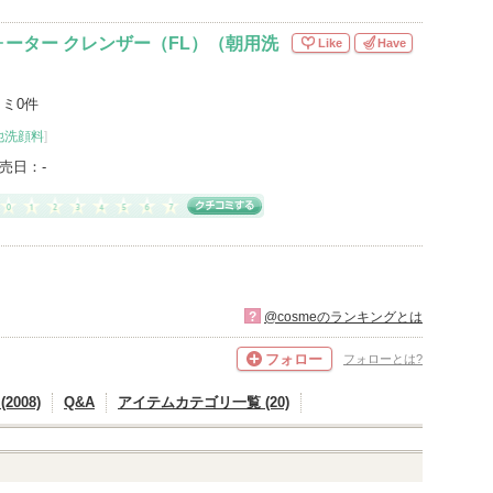
ーター クレンザー（FL）（朝用洗
Like
Have
ミ0件
他洗顔料
]
売日：
-
?
@cosmeのランキングとは
フォロー
フォローとは?
2008)
Q&A
アイテムカテゴリ一覧 (20)