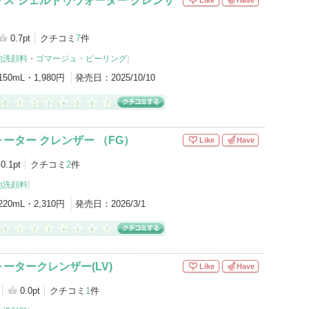
ス ジェルトゥウォーター クレンザ
0.7pt
クチコミ
7
件
他洗顔料
・
ゴマージュ・ピーリング
]
150mL・1,980円
発売日：
2025/10/10
ーター クレンザー （FG）
Like
Have
0.1pt
クチコミ
2
件
他洗顔料
]
220mL・2,310円
発売日：
2026/3/1
ータークレンザー(LV)
Like
Have
0.0pt
クチコミ
1
件