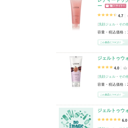
レディートック
ー
ショッピン
グサイトへ
4.7
[
洗顔ジェル
・
その
容量・税込価格：
ジェルトゥウォ
4.0
[
洗顔ジェル
・
その
容量・税込価格：
ジェルトゥウォ
6.0