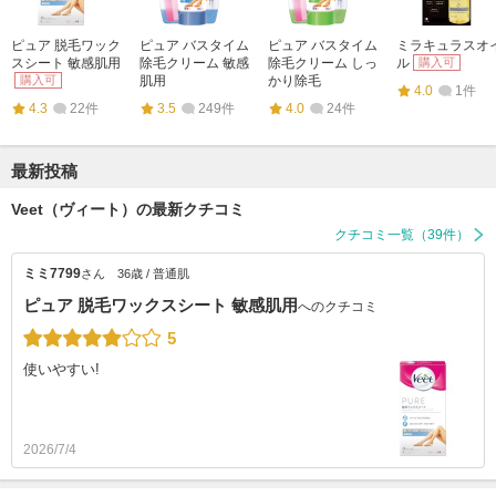
ピュア 脱毛ワック
ピュア バスタイム
ピュア バスタイム
ミラキュラスオ
スシート 敏感肌用
除毛クリーム 敏感
除毛クリーム しっ
ル
購入可
購入可
肌用
かり除毛
4.0
1件
4.3
22件
3.5
249件
4.0
24件
最新投稿
Veet（ヴィート）の最新クチコミ
クチコミ一覧（39件）
ミミ7799
さん
36歳 / 普通肌
ピュア 脱毛ワックスシート 敏感肌用
へのクチコミ
5
使いやすい!
2026/7/4