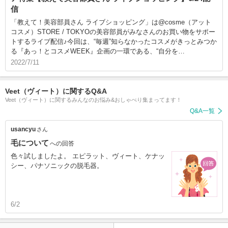
信
「教えて！美容部員さん ライブショッピング」は@cosme（アット
コスメ）STORE / TOKYOの美容部員がみなさんのお買い物をサポー
トするライブ配信♪今回は、“毎週”知らなかったコスメがきっとみつか
る『あっ！とコスメWEEK』企画の一環である、“自分を…
2022/7/11
Veet（ヴィート）に関するQ&A
Veet（ヴィート）に関するみんなのお悩み&おしゃべり集まってます！
Q&A一覧
usancyu
さん
毛について
への回答
色々試しましたよ。 エピラット、ヴィート、ケナッ
シー、パナソニックの脱毛器。
6/2