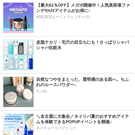
【最大62％OFF】メガポ開催中！人気美容液ファ
ンデやUVアイテムがお得に♪
AGE20'S(エージトウェンティズ)
皮脂テカリ・毛穴の目立ちにも！さっぱりシャバ
シャバ化粧水
自然なつやをまとった、透明感のある肌へ。ちふ
れのルースパウダー♪
ちふれ
＼名古屋に大集合／ネイリパ夏のおすすめアイテ
ムを体験できるPOPUPイベントを開催♪
ネイチャーリパブリック