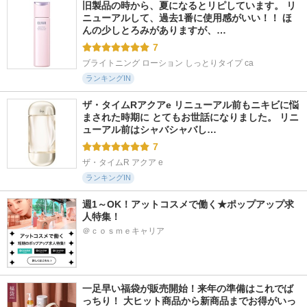
旧製品の時から、夏になるとリピしています。 リ
ニューアルして、過去1番に使用感がいい！！ ほ
んの少しとろみがありますが、…
7
ブライトニング ローション しっとりタイプ ca
ランキングIN
ザ・タイムRアクアe リニューアル前もニキビに悩
まされた時期に とてもお世話になりました。 リニ
ューアル前はシャバシャバし…
7
ザ・タイムR アクア e
ランキングIN
週1～OK！アットコスメで働く★ポップアップ求
人特集！
＠ｃｏｓｍｅキャリア
一足早い福袋が販売開始！来年の準備はこれでば
っちり！ 大ヒット商品から新商品までお得がいっ