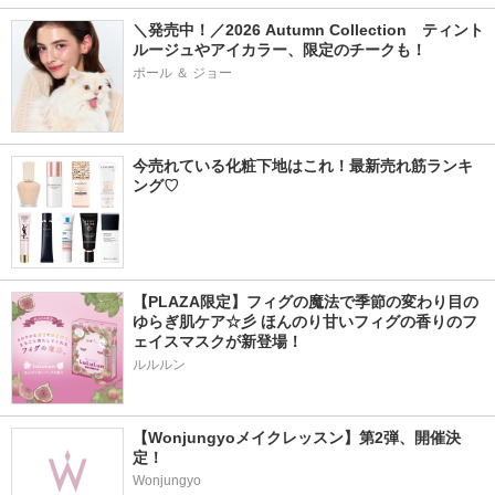
＼発売中！／2026 Autumn Collection　ティント
ルージュやアイカラー、限定のチークも！
ポール ＆ ジョー
今売れている化粧下地はこれ！最新売れ筋ランキ
ング♡
【PLAZA限定】フィグの魔法で季節の変わり目の
ゆらぎ肌ケア☆彡 ほんのり甘いフィグの香りのフ
ェイスマスクが新登場！
ルルルン
【Wonjungyoメイクレッスン】第2弾、開催決
定！
Wonjungyo