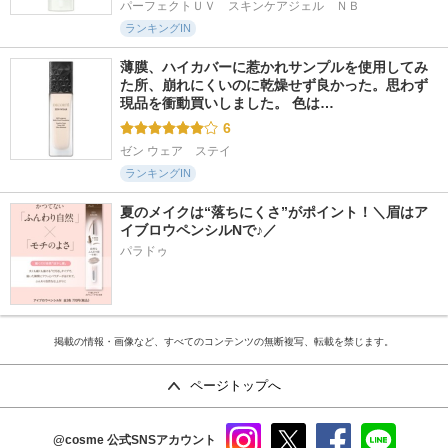
パーフェクトＵＶ　スキンケアジェル　ＮＢ
ランキングIN
薄膜、ハイカバーに惹かれサンプルを使用してみ
た所、崩れにくいのに乾燥せず良かった。思わず
現品を衝動買いしました。 色は…
6
ゼン ウェア　ステイ
ランキングIN
夏のメイクは“落ちにくさ”がポイント！＼眉はア
イブロウペンシルNで♪／
パラドゥ
掲載の情報・画像など、すべてのコンテンツの無断複写、転載を禁じます。
ページトップへ
@cosme
公式SNSアカウント