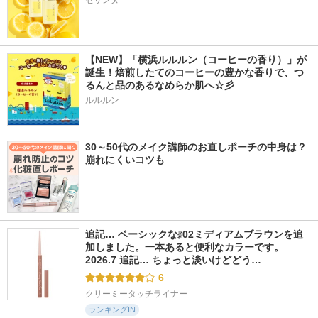
セザンヌ
【NEW】「横浜ルルルン（コーヒーの香り）」が
誕生！焙煎したてのコーヒーの豊かな香りで、つ
るんと品のあるなめらか肌へ☆彡
ルルルン
30～50代のメイク講師のお直しポーチの中身は？
崩れにくいコツも
追記… ベーシックな♯02ミディアムブラウンを追
加しました。一本あると便利なカラーです。 
2026.7 追記… ちょっと淡いけどどう…
6
クリーミータッチライナー
ランキングIN