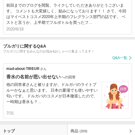
前回までのブログを閲覧、ライクしていただきありがとうございま
す。 コメントも大変嬉しく、励みになっております！！ さて、今回
はマイベストコスメ2020年上半期のフレグランス部門の話です。 ベ
ストと言うか、上半期でフルボトルを買ったフ…
2020/6/18
ブルガリに関するQ&A
ブルガリに関するみんなのお悩み&おしゃべり集まってます！
Q&A一覧
mad-about-TIREUR
さん
香水の名前が思い出せない
への回答
他の回答者さんと被りますが、ドルガバのライトブ
ルーかなぁと思います。 日本の夏場でも使いやすい
匂いです。 ドルガバのコスメが日本撤退したので、
一時期は香水も？…
7/31
トップ
商品
(203)