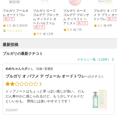
ブルガリ プールオ
ブルガリ ローズ
ブルガリ ローズ
ブルガリ オ パフ
ム オードトワレ
ゴルデア ブロッサ
ゴルデア ブロッサ
メ テ ブラン オ
購入可
ム ディライト オ
ム ディライト ヘ
ドトワレ
購入可
ードパルファム
アミスト
購入可
4.8
3,304件
6.1
9件
購入可
5.8
7件
ベストコスメ
5.5
13件
最新投稿
ブルガリの最新クチコミ
クチコミ一覧（119件）
めめちゃん☆彡
さん
32歳 / 普通肌
ブルガリ オ パフメ テ ヴェール オードトワレ
へのクチコミ
2
トップノートはちょっと草っぽい感じが強い。 だん
だん爽やかに感じられるけど、もう少しマイルドだ
といいかも。 男性には使いやすそうです！
2026/8/7