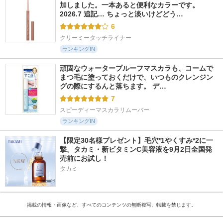
加しました。一本あると便利なカラーです。 
2026.7 追記… ちょっと淡いけどどう…
6
クリーミータッチライナー
ランキングIN
頑固なウォータープルーフマスカラも、コームで
まつ毛に塗っておくだけで、いつものクレンジン
グの際にするんと落ちます。 デ…
7
スピーディーマスカラリムーバー
ランキングIN
【限定30名様プレゼント】毛穴*1やくすみ*2に一
撃。タカミ・新ビタミンC美容液を9月2日全国発
売前にお試し！
タカミ
掲載の情報・画像など、すべてのコンテンツの無断複写、転載を禁じます。