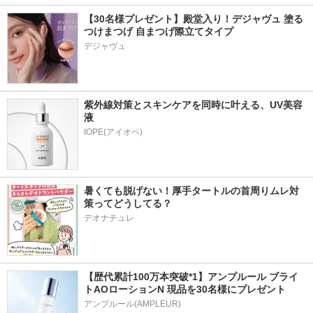
【30名様プレゼント】殿堂入り！デジャヴュ 塗る
つけまつげ 自まつげ際立てタイプ
デジャヴュ
紫外線対策とスキンケアを同時に叶える、UV美容
液
暑くても脱げない！厚手タートルの首周りムレ対
策ってどうしてる？
デオナチュレ
【歴代累計100万本突破*1】アンプルール ブライ
トAOローションN 現品を30名様にプレゼント
アンプルール(AMPLEUR)