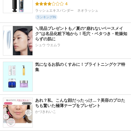
4
ラッシュエキスパンダー　ネオラッシュ
ランキングIN
＼現品プレゼントも／夏の“崩れないベースメイ
ク”は名品化粧下地から！毛穴・ベタつき・乾燥知
らずの肌に
シュウ ウエムラ
気になるお肌のくすみに！ブライトニングケア特
集
あれ？私、こんな顔だったっけ…？美容のプロた
ちも驚いた極薄テープをプレゼント
かづきれいこ