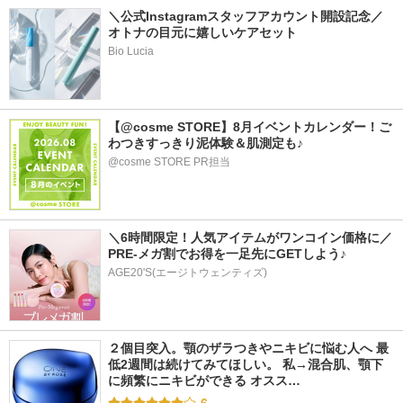
＼公式Instagramスタッフアカウント開設記念／
オトナの目元に嬉しいケアセット
Bio Lucia
【@cosme STORE】8月イベントカレンダー！ご
わつきすっきり泥体験＆肌測定も♪
@cosme STORE PR担当
＼6時間限定！人気アイテムがワンコイン価格に／ 
PRE-メガ割でお得を一足先にGETしよう♪
AGE20'S(エージトウェンティズ)
２個目突入。顎のザラつきやニキビに悩む人へ 最
低2週間は続けてみてほしい。 私→混合肌、顎下
に頻繁にニキビができる オスス…