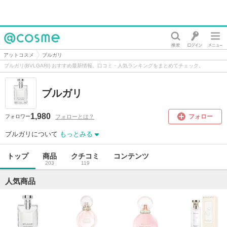
@cosme
アットコスメ
ブルガリ
ブルガリ(BVLGARI) おすすめ最新情報。口コミ・人気ランキングをまとめてチェック。
ブルガリ
1,980
フォロー
フォローとは？
フォロワー
ブルガリについて
もっとみる
トップ
商品
クチコミ
コンテンツ
203
119
人気商品