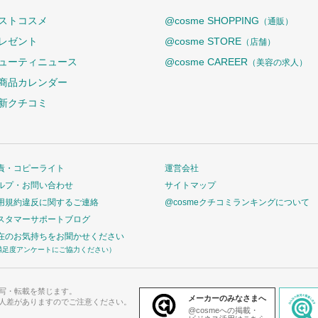
ストコスメ
@cosme SHOPPING
（通販）
レゼント
@cosme STORE
（店舗）
ューティニュース
@cosme CAREER
（美容の求人）
商品カレンダー
新クチコミ
責・コピーライト
運営会社
ルプ・お問い合わせ
サイトマップ
用規約違反に関するご連絡
@cosmeクチコミランキングについて
スタマーサポートブログ
在のお気持ちをお聞かせください
満足度アンケートにご協力ください）
写・転載を禁じます。
メーカーのみなさまへ
人差がありますのでご注意ください。
@cosmeへの掲載・