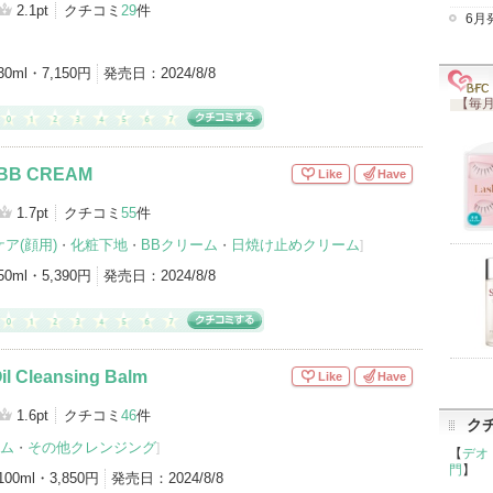
2.1pt
クチコミ
29
件
6月
美容液（2）
シートマスク・パック（2）
30ml・7,150円
発売日：
2024/8/8
ト状化粧水（2）
日焼け止めクリーム（2）
化粧下地（1）
【毎月
ォーム（1）
アイテムカテゴリをもっとみる (14)
BB CREAM
Like
Have
1.7pt
クチコミ
55
件
ア(顔用)
化粧下地
BBクリーム
日焼け止めクリーム
・
・
・
]
50ml・5,390円
発売日：
2024/8/8
il Cleansing Balm
Like
Have
1.6pt
クチコミ
46
件
ク
ム
その他クレンジング
・
]
【
デオ
門
】
100ml・3,850円
発売日：
2024/8/8