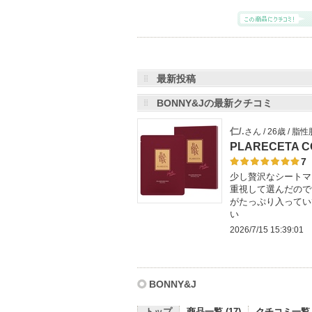
最新投稿
BONNY&Jの最新クチコミ
仁/.
さん / 26歳 / 
PLARECETA C
7
少し贅沢なシートマ
重視して選んだので
がたっぷり入ってい
い
2026/7/15 15:39:01
BONNY&J
トップ
商品一覧 (17)
クチコミ一覧 (