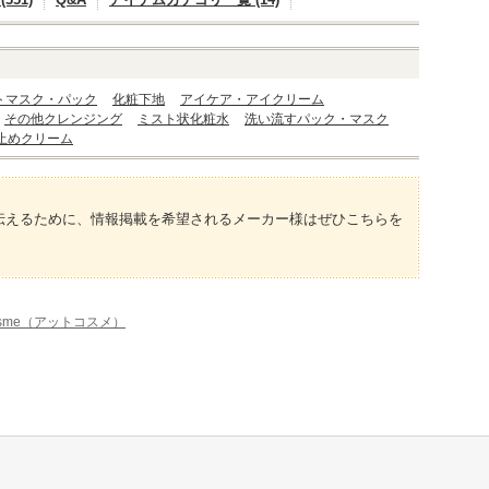
トマスク・パック
化粧下地
アイケア・アイクリーム
その他クレンジング
ミスト状化粧水
洗い流すパック・マスク
止めクリーム
伝えるために、情報掲載を希望されるメーカー様はぜひこちらを
osme（アットコスメ）