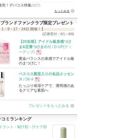
発売！デパコス特集
(5/27)
もっとみる
ブランドファンクラブ限定プレゼント
 1・9・17・24日 開催！】
(応募受付：8/1～8/8)
【20名様】アイドル級束感つけ
ま&定番つけまのり
/ D-UP(ディ
ーアップ)
黄金バランスの束感でアイドル級
現
のまつげに！
ベスコス殿堂入りの名品エッセン
品
ス
/ SK-II
たっぷり保湿ケアで、透明感のあ
現
るクリアな素肌へ
品
プレゼントをもっとみる
チコミランキング
ドラント・制汗剤・汗ケア部