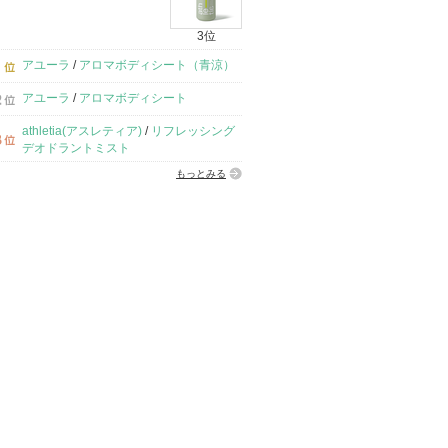
3位
アユーラ
/
アロマボディシート（青涼）
アユーラ
/
アロマボディシート
athletia(アスレティア)
/
リフレッシング
デオドラントミスト
もっとみる