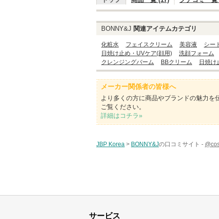
BONNY&J
関連アイテムカテゴリ
化粧水
フェイスクリーム
美容液
シー
日焼け止め・UVケア(顔用)
洗顔フォーム
クレンジングバーム
BBクリーム
日焼け
メーカー関係者の皆様へ
より多くの方に商品やブランドの魅力を
ご覧ください。
詳細はコチラ»
JBP Korea
>
BONNY&J
の口コミサイト -
@c
サービス