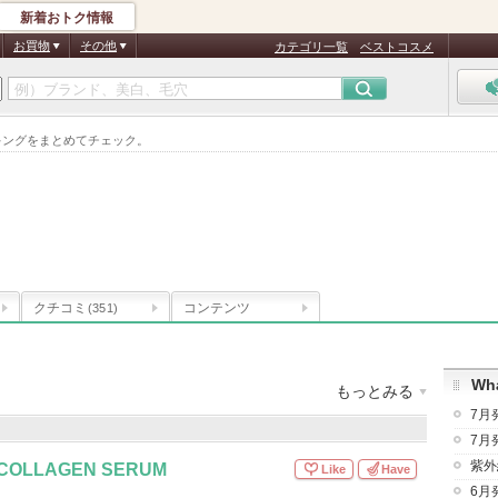
新着おトク情報
お買物
その他
カテゴリ一覧
ベストコスメ
ンキングをまとめてチェック。
クチコミ
コンテンツ
(351)
Wha
もっとみる
7月
数
：
17件
クチコミ件数
：
351件
7月
紫外
 COLLAGEN SERUM
Like
Have
6月