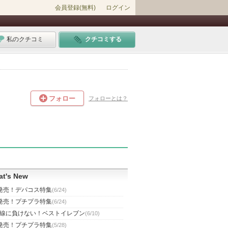
会員登録(無料)
ログイン
私のクチコミ
クチコミする
フォロー
フォローとは？
t's New
発売！デパコス特集
(6/24)
発売！プチプラ特集
(6/24)
線に負けない！ベストイレブン
(6/10)
発売！プチプラ特集
(5/28)