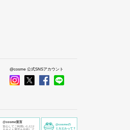
@cosme 公式SNSアカウント
instagram
x
facebook
line
@cosme宣言
@cosmeの
安心してご利用いただけ
ミカエルって？
るサイト運営を目指して