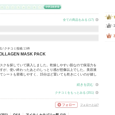
全ての商品をみる (17)
脂性肌 / クチコミ投稿
13
件
OLLAGEN MASK PACK
スクを探していて購入しました。乾燥しやすい肌なので保湿力を
すが、使い終わったあとのしっとり感が想像以上でした。美容液
てシートも密着しやすく、15分ほど置いても乾きにくいのが嬉し
続きを読む
クチコミをもっとみる (351)
フォロー
フォローとは?
351)
Q&A
アイテムカテゴリ一覧 (14)