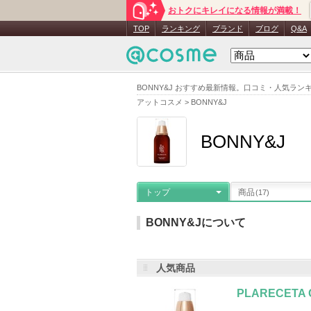
おトクにキレイになる情報が満載！
TOP
ランキング
ブランド
ブログ
Q&A
BONNY&J おすすめ最新情報。口コミ・人気ラ
アットコスメ
>
BONNY&J
BONNY&J
トップ
商品
(17)
BONNY&Jについて
人気商品
メーカー名
：
JBP Korea
登録商品
お気に入り登録
：
37,808
人
PLARECETA