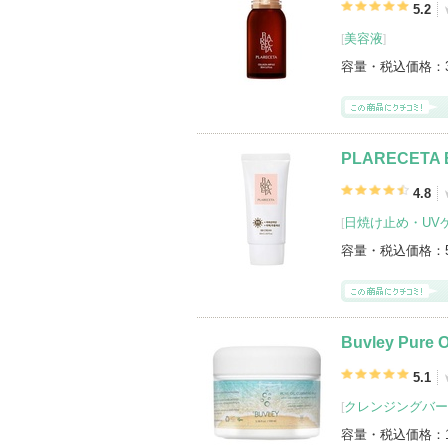
BONNY&Jの登録商品
(17件)
5.2
美容液
[
]
登録アイテムカテゴリ
フェイスクリーム（3）
化粧水（2）
容量・税込価格：
日焼け止め・UVケア(顔用)（2）
ミス
アイケア・アイクリーム（1）
洗顔フ
PLARECETA 
4.8
日焼け止め・UVケ
[
容量・税込価格：
Buvley Pure O
5.1
クレンジングバー
[
容量・税込価格：