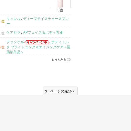
3位
キュレル
/
ディープモイスチャースプレ
ー
ケアセラ
/
APフェイス＆ボディ乳液
ファンケル
/
ボディミル
ク ブライトニング＆エイジングケア＜医
薬部外品＞
もっとみる
ページの先頭へ