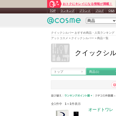
おトクにキレイになる情報が満載！
TOP
ランキング
ブランド
ブログ
Q&A
クイックシルバー おすすめ商品・人気ランキング
アットコスメ
>
クイックシルバー
>
商品一覧
クイックシ
トップ
商品
(1)
全1件中
1～1
件表示
オードトワレ