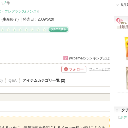
コミ
3
件
6月
水・フレグランス(メンズ)
]
- (生産終了)
発売日：
2009/5/20
【毎月
?
@cosmeのランキングとは
フォロー
フォローとは?
)
Q&A
アイテムカテゴリ一覧 (2)
ク
【
ボデ
伝えるために、情報掲載を希望されるメーカー様はぜひこちらを