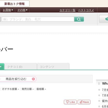
新着おトク情報
お買物
その他
カテゴリ一覧
ベストコスメ
ルバー
クチコミ
コンテンツ
(0)
Wha
7月
7月
紫外
Like
Have
6月