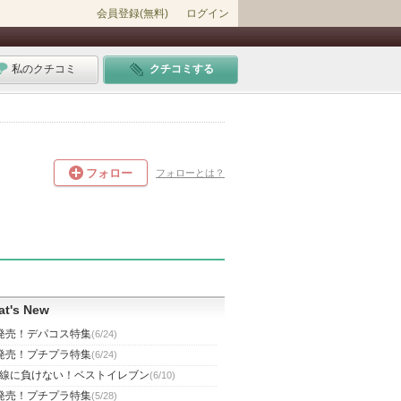
会員登録(無料)
ログイン
私のクチコミ
クチコミする
フォロー
フォローとは？
t's New
発売！デパコス特集
(6/24)
発売！プチプラ特集
(6/24)
線に負けない！ベストイレブン
(6/10)
発売！プチプラ特集
(5/28)