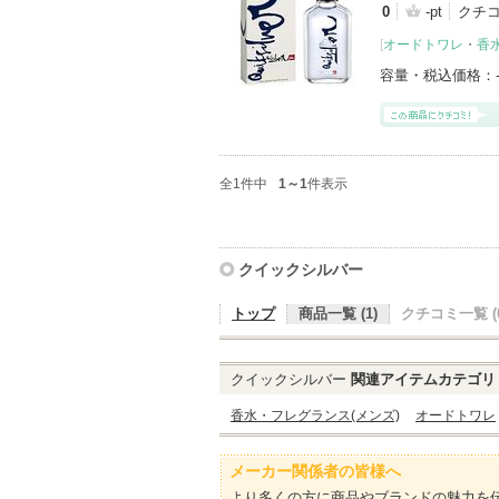
0
-pt
クチ
[
オードトワレ
・
香
容量・税込価格：
全1件中
1～1
件表示
クイックシルバー
トップ
商品一覧 (1)
クチコミ一覧 (0
クイックシルバー
関連アイテムカテゴリ
香水・フレグランス(メンズ)
オードトワレ
メーカー関係者の皆様へ
より多くの方に商品やブランドの魅力を