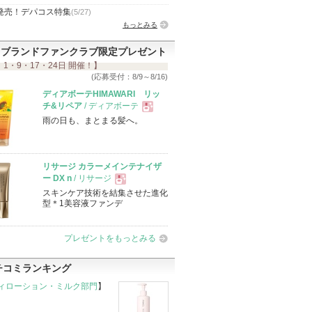
発売！デパコス特集
(5/27)
もっとみる
ブランドファンクラブ限定プレゼント
 1・9・17・24日 開催！】
(応募受付：8/9～8/16)
ディアボーテHIMAWARI リッ
チ&リペア
/ ディアボーテ
雨の日も、まとまる髪へ。
現
品
リサージ カラーメインテナイザ
ー DX n
/ リサージ
スキンケア技術を結集させた進化
現
型＊1美容液ファンデ
品
プレゼントをもっとみる
チコミランキング
ィローション・ミルク部門
】