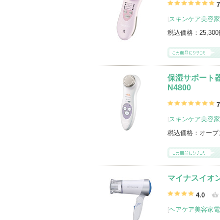
HITACHI(ヒタチ)の登録商品
(67件)
7
スキンケア美容家
[
登録アイテムカテゴリ
ヘアケア美容家電（40）
スキンケア美
税込価格：
25,30
保湿サポート器
N4800
7
スキンケア美容家
[
税込価格：
オープ
マイナスイオンド
4.0
ヘアケア美容家電
[