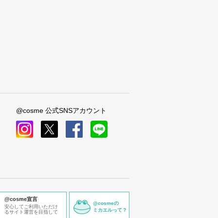
@cosme 公式SNSアカウント
instagram
x
facebook
line
@cosme宣言
@cosmeの
安心してご利用いただけ
ミカエルって？
るサイト運営を目指して