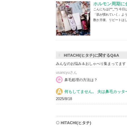
ホルモン周期に
お
こんにちは(*^_^*)
気
「肌が慣れていく」よ
に
数か月後、リピートはし
入
り
登
録
さ
HITACHI(ヒタチ)に関するQ&A
れ
みんなのお悩み＆おしゃべり集まってます
て
usancyuさん
い
鼻毛処理の方法は？
ま
す
何もしてません。 夫は鼻毛カッタ
2025/8/18
HITACHI(ヒタチ)