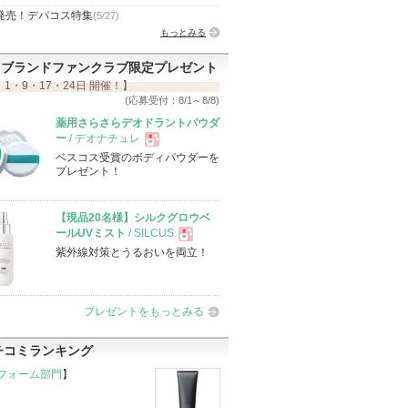
発売！デパコス特集
(5/27)
もっとみる
ブランドファンクラブ限定プレゼント
 1・9・17・24日 開催！】
(応募受付：8/1～8/8)
薬用さらさらデオドラントパウダ
ー
/ デオナチュレ
ベスコス受賞のボディパウダーを
現
プレゼント！
品
【現品20名様】シルクグロウベ
ールUVミスト
/ SILCUS
紫外線対策とうるおいを両立！
現
品
プレゼントをもっとみる
チコミランキング
フォーム部門
】