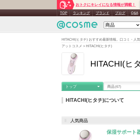
おトクにキレイになる情報が満載！
TOP
ランキング
ブランド
ブログ
Q&A
HITACHI(ヒタチ) おすすめ最新情報。口コミ
アットコスメ
>
HITACHI(ヒタチ)
HITACHI(ヒ
トップ
商品
(67)
HITACHI(ヒタチ)について
人気商品
メーカー名
：
日立グローバルライフソ
クチコミ件数
：
4,102件
お気に入り
保湿サポート器 