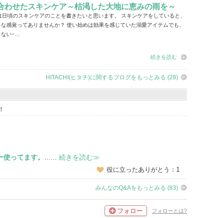
合わせたスキンケア～枯渇した大地に恵みの雨を～
 今日は日頃のスキンケアのことを書きたいと思います。 スキンケアをしていると、
うな感覚ってありませんか？ 使い始めは効果を感じていた溺愛アイテムでも、
ない･…
続きを読む
HITACHI(ヒタチ)に関するブログをもっとみる (28)
！
ー使ってます。
続きを読む≫
……
役に立ったありがとう：1
みんなのQ&Aをもっとみる (83)
フォロー
フォローとは?