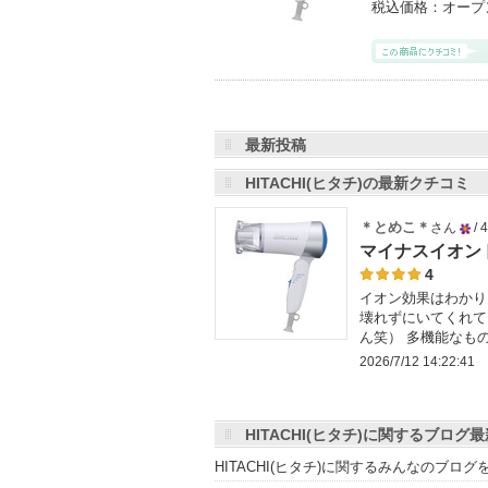
税込価格：
オープ
最新投稿
HITACHI(ヒタチ)の最新クチコミ
＊とめこ＊
さん
/
25
マイナスイオンド
人
4
イオン効果はわかり
以
壊れずにいてくれて
上
ん笑） 多機能なも
の
2026/7/12 14:22:41
メ
ン
バ
HITACHI(ヒタチ)に関するブログ
ー
HITACHI(ヒタチ)に関するみんなのブロ
に