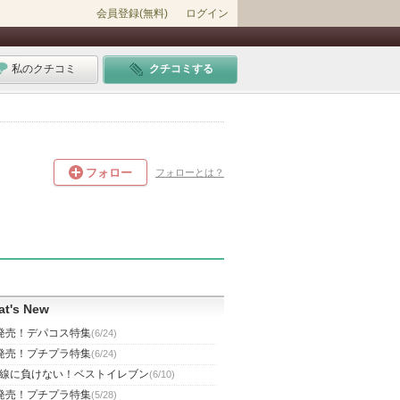
会員登録(無料)
ログイン
私のクチコミ
クチコミする
フォロー
フォローとは？
t's New
発売！デパコス特集
(6/24)
発売！プチプラ特集
(6/24)
線に負けない！ベストイレブン
(6/10)
発売！プチプラ特集
(5/28)