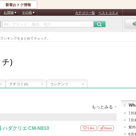
新着おトク情報
お買物
その他
カテゴリ一覧
ベストコスメ
・人気ランキングをまとめてチェック。
タチ)
クチコミ
コンテンツ
(4)
Wha
もっとみる
7月
リューションズ
登録商品数
：
67件
7月
登録
：
77,044
人
紫外
ハダクリエ CM-N810
Like
Have
6月