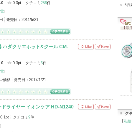
.0
0.3pt
クチコミ
256
件
6月
電
]
容家電（23）
ヘアケアグッズ（3）
ビューラー（2）
0円
発売日：
2011/5/21
【毎月
 ハダクリエホット&クール CM-
Like
Have
.0
0.3pt
クチコミ
6
件
電
]
ン価格
発売日：
2017/1/21
ライヤー イオンケア HD-N1240
Like
Have
ク
0.1pt
クチコミ
9
件
【
洗顔
]