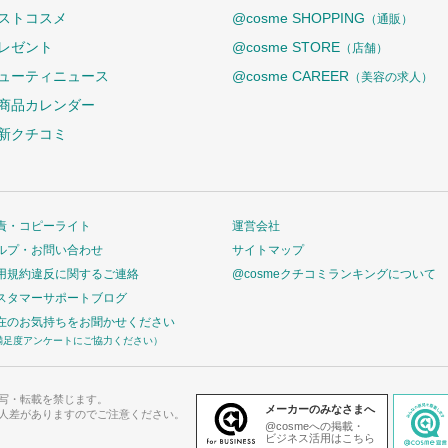
ストコスメ
@cosme SHOPPING
（通販）
レゼント
@cosme STORE
（店舗）
ューティニュース
@cosme CAREER
（美容の求人）
商品カレンダー
新クチコミ
責・コピーライト
運営会社
ルプ・お問い合わせ
サイトマップ
用規約違反に関するご連絡
@cosmeクチコミランキングについて
スタマーサポートブログ
在のお気持ちをお聞かせください
満足度アンケートにご協力ください）
写・転載を禁じます。
メーカーのみなさまへ
人差がありますのでご注意ください。
@cosmeへの掲載・
ビジネス活用はこちら