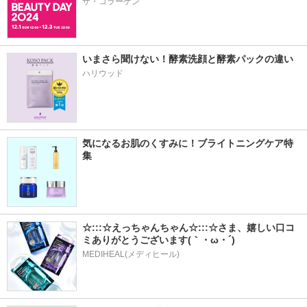
ザ・コラーゲン
いまさら聞けない！酵素洗顔と酵素パックの違い
ハリウッド
気になるお肌のくすみに！ブライトニングケア特
集
☆:::☆えっちゃんちゃん☆:::☆さま、嬉しい口コ
ミありがとうございます(｀・ω・´)
MEDIHEAL(メディヒール)