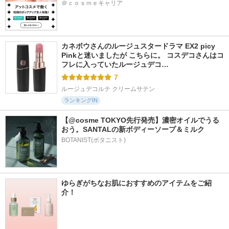
＠ｃｏｓｍｅキャリア
カネボウさんのルージュスタードラマ EX2 picy 
Pinkと迷いましたが こちらに。 コスデコさんはコ
フレに入っていたルージュデコ…
7
ルージュデコルテ クリームサテン
ランキングIN
【@cosme TOKYO先行発売】濃密オイルでうる
おう。SANTALの新ボディーソープ＆ミルク
BOTANIST(ボタニスト)
ゆらぎがちなお肌におすすめのアイテムをご紹
介！