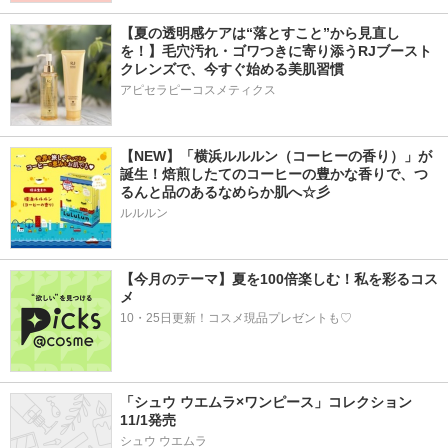
【夏の透明感ケアは“落とすこと”から見直し
を！】毛穴汚れ・ゴワつきに寄り添うRJブースト
クレンズで、今すぐ始める美肌習慣
アピセラピーコスメティクス
【NEW】「横浜ルルルン（コーヒーの香り）」が
誕生！焙煎したてのコーヒーの豊かな香りで、つ
るんと品のあるなめらか肌へ☆彡
ルルルン
【今月のテーマ】夏を100倍楽しむ！私を彩るコス
メ
10・25日更新！コスメ現品プレゼントも♡
「シュウ ウエムラ×ワンピース」コレクション 
11/1発売
シュウ ウエムラ