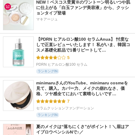
NEW！ベスコス受賞※のワントーン明るいつや肌
に仕上がる「白玉ファンデ美容液」から、クッシ
ョンタイプ登場
マキアージュ
【PDRN ヒアルロン酸100 セラムAnua】 忖度な
しで正直レビューいたします！ 私がいま、韓国コ
スメ基礎化粧品で1番リピートして…
5
PDRN ヒアルロン酸100 セラム
ランキングIN
minimaruさんのYouTube、minimaru cosmeを
見て、購入。カバー力、メイクの崩れなさ、価
格、ツヤ感全てにおいて素晴らしいです…
7
セラムクッションファンデーション
ランキングIN
夏のメイクは“落ちにくさ”がポイント！＼眉はア
イブロウペンシルNで♪／