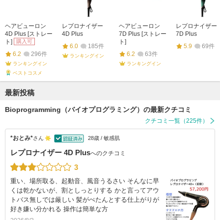
ヘアビューロン
レプロナイザー
ヘアビューロン
レプロナイザー
4D Plus [ストレー
4D Plus
7D Plus [ストレー
7D Plus
ト]
購入可
ト]
6.0
185件
5.9
69件
6.2
296件
6.2
63件
ランキングイン
ランキングイン
ランキングイン
ベストコスメ
最新投稿
Bioprogramming（バイオプログラミング）の最新クチコミ
クチコミ一覧（225件）
*おとみ*
さん
28歳 / 敏感肌
レプロナイザー 4D Plus
へのクチコミ
3
重い、場所取る、起動音、風音うるさい そんなに早
くは乾かないが、割としっとりする かと言ってアウ
トバス無しでは厳しい 髪がぺたんとする仕上がりが
好き嫌い分かれる 操作は簡単な方