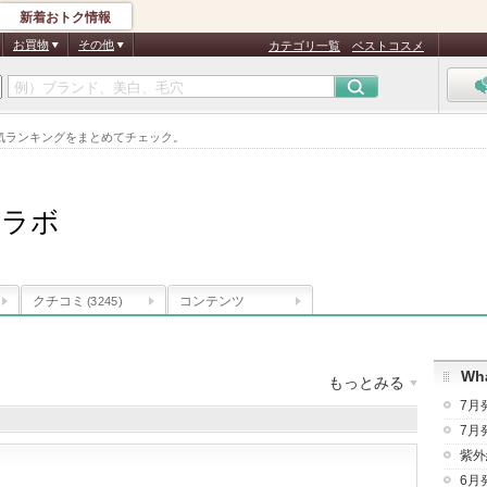
新着おトク情報
お買物
その他
カテゴリ一覧
ベストコスメ
気ランキングをまとめてチェック。
ーラボ
クチコミ
コンテンツ
(3245)
Wha
もっとみる
7月
ルス
登録商品数
：
693件
クチコミ件数
：
75,036件
7月
紫外
6月