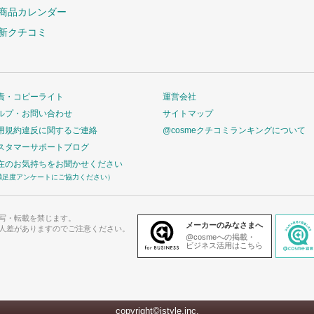
商品カレンダー
新クチコミ
責・コピーライト
運営会社
ルプ・お問い合わせ
サイトマップ
用規約違反に関するご連絡
@cosmeクチコミランキングについて
スタマーサポートブログ
在のお気持ちをお聞かせください
満足度アンケートにご協力ください）
写・転載を禁じます。
メーカーのみなさまへ
人差がありますのでご注意ください。
@cosmeへの掲載・
ビジネス活用はこちら
copyright©istyle,inc.