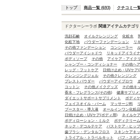
トップ
商品一覧 (693)
クチコミ一覧 (
ドクターシーラボ
関連アイテムカテゴリ
洗顔石鹸
オイルクレンジング
化粧水
化粧下地
パウダーファンデーション
リ
その他ファンデーション
コンシーラー
パウダーアイシャドウ
リキッドアイライ
ボディソープ
その他
アイケア・アイク
シャンプー・コンディショナー
その他ヘ
レッグ・フットケア
日焼け止め・UVケア(
クレンジングジェル
その他クレンジング
プレストパウダー
パウダーアイブロウ
コットン
その他メイクグッズ
その他キ
香水・フレグランス(その他)
健康サプリメ
ダイエットサポートサプリメント
ボディ
フェイスオイル・バーム
マッサージ料
ブースター・導入液
オールインワン化粧
日焼け止め・UVケア(ボディ用)
ネイルケ
ボディローション・ミルク
ボディクリー
ネック・デコルテケア
バストケア・ヒッ
歯ブラシ・デンタルフロス
スキンケアキ
トライアル・トラベルキット
パフ・スポ