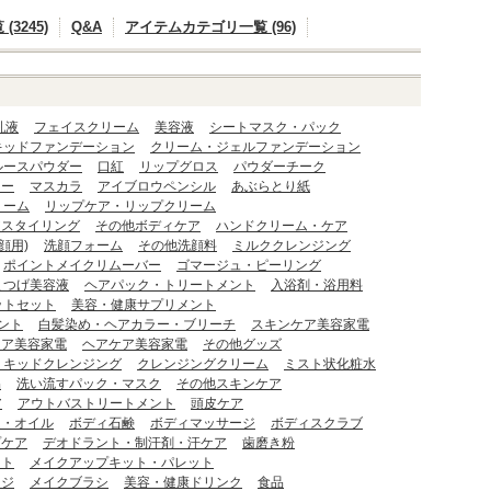
3245)
Q&A
アイテムカテゴリ一覧 (96)
乳液
フェイスクリーム
美容液
シートマスク・パック
キッドファンデーション
クリーム・ジェルファンデーション
ルースパウダー
口紅
リップグロス
パウダーチーク
ナー
マスカラ
アイブロウペンシル
あぶらとり紙
リーム
リップケア・リップクリーム
アスタイリング
その他ボディケア
ハンドクリーム・ケア
顔用)
洗顔フォーム
その他洗顔料
ミルククレンジング
ポイントメイクリムーバー
ゴマージュ・ピーリング
まつげ美容液
ヘアパック・トリートメント
入浴剤・浴用料
ットセット
美容・健康サプリメント
ント
白髪染め・ヘアカラー・ブリーチ
スキンケア美容家電
ケア美容家電
ヘアケア美容家電
その他グッズ
リキッドクレンジング
クレンジングクリーム
ミスト状化粧水
品
洗い流すパック・マスク
その他スキンケア
ア
アウトバストリートメント
頭皮ケア
ム・オイル
ボディ石鹸
ボディマッサージ
ボディスクラブ
プケア
デオドラント・制汗剤・汗ケア
歯磨き粉
ット
メイクアップキット・パレット
ンジ
メイクブラシ
美容・健康ドリンク
食品