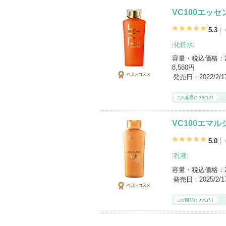
VC100エッセ
5.3
化粧水
[
]
容量・税込価格：
8,580円
発売日：
2022/2/1
ベストコス
メ
VC100エマル
5.0
乳液
[
]
容量・税込価格：
発売日：
2025/2/
ベストコス
メ