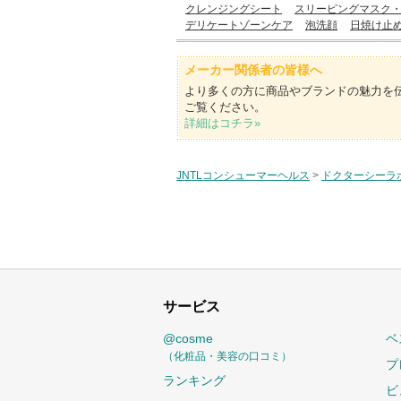
クレンジングシート
スリーピングマスク
デリケートゾーンケア
泡洗顔
日焼け止
メーカー関係者の皆様へ
より多くの方に商品やブランドの魅力を
ご覧ください。
詳細はコチラ»
JNTLコンシューマーヘルス
>
ドクターシーラ
サービス
@cosme
ベ
（化粧品・美容の口コミ）
プ
ランキング
ビ