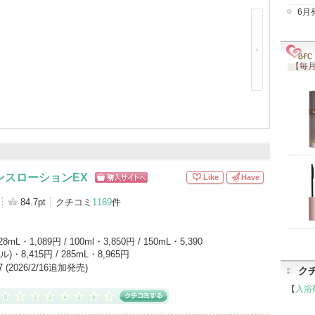
6月
液（68）
オールインワン化粧品（67）
8）
フェイスクリーム（36）
化粧水（32）
【毎月
ケアキット（30）
BBクリーム（22）
アイテムカテゴリをもっとみる (96)
センスローションEX
Like
Have
ショッピン
グサイトへ
84.7pt
クチコミ
1169
件
28mL・1,089円 / 100ml・3,850円 / 150mL・5,390
ル)・8,415円 / 285mL・8,965円
17 (2026/2/16追加発売)
ク
【
入浴