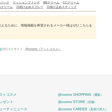
・パック
クッションファンデ
BBクリーム
CCクリーム
めクリーム
日焼け止めスプレー
日焼け止めスティック
伝えるために、情報掲載を希望されるメーカー様はぜひこちらを
ボ
の口コミサイト -
@cosme（アットコスメ）
ストコスメ
@cosme SHOPPING
（通販）
レゼント
@cosme STORE
（店舗）
ューティニュース
@cosme CAREER
（美容の求人）