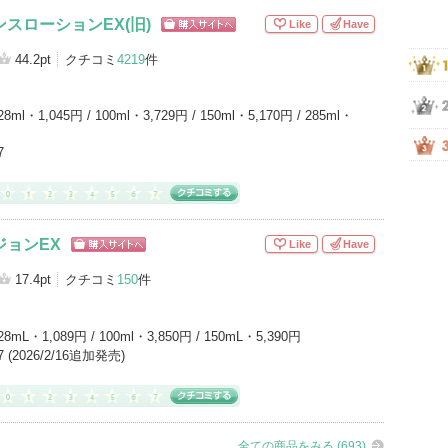
ンスローションEX(旧)
Like
Have
ショッピン
グサイトへ
44.2pt
クチコミ
4219
件
28ml・1,045円 / 100ml・3,729円 / 150ml・5,170円 / 285ml・
7
ジョンEX
Like
Have
ショッピン
グサイトへ
17.4pt
クチコミ
150
件
28mL・1,089円 / 100ml・3,850円 / 150mL・5,390円
17 (2026/2/16追加発売)
全ての商品をみる (693)