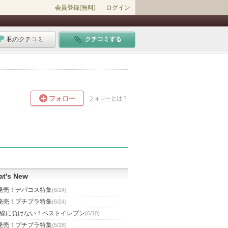
会員登録(無料)
ログイン
私のクチコミ
クチコミする
フォロー
フォローとは？
t's New
発売！デパコス特集
(6/24)
発売！プチプラ特集
(6/24)
線に負けない！ベストイレブン
(6/10)
発売！プチプラ特集
(5/28)