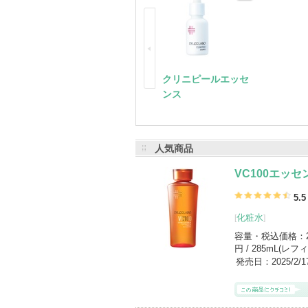
ドクターシーラボの登録商品
(693件)
登録アイテムカテゴリ
日焼け止め・UVケア(顔用)（78）
美容
健康サプリメント（44）
化粧下地（3
美容・健康サプリメント（31）
スキン
クリニピールエッセ
ンス
人気商品
VC100エッ
5.5
化粧水
[
]
容量・税込価格：
円 / 285mL(レフィ
発売日：
2025/2/