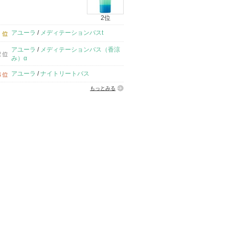
2位
アユーラ
/
メディテーションバスt
アユーラ
/
メディテーションバス（香涼
み）α
アユーラ
/
ナイトリートバス
もっとみる