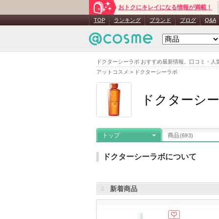
おトクにキレイになる情報が満載！
TOP
ランキング
ブランド
ブログ
Q&A
ドクターシーラボ おすすめ最新情報。口コミ・人
アットコスメ
>
ドクターシーラボ
ドクターシ
トップ
商品
(693)
ドクターシーラボについて
新着商品
メーカー名
：
JNTLコンシューマーヘ
お気に入り登録
：
398,137
人