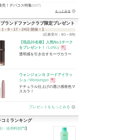
発売！デパコス特集
(5/27)
もっとみる
ブランドファンクラブ限定プレゼント
 1・9・17・24日 開催！】
(応募受付：8/1～8/8)
【現品20名様】人気No.1チーク
をプレゼント！
/ LoNLy
透明感を引き出すモーヴカラー
現
品
ウォンジョンヨ ヌードアイラッ
シュ
/ Wonjungyo
ナチュラル仕上げの透け感発色マ
現
スカラ！
品
プレゼントをもっとみる
チコミランキング
剤・浴用料部門
】