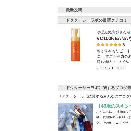
最新投稿
ドクターシーラボの最新クチコミ
ゆぽんぬ☆彡
さん
1
VC100KEA
人
6
もう何本もリピート
以
に。 すごく弾力の
上
質も価格もこれがい
の
2026/8/7 13:23:23
メ
ン
バ
ドクターシーラボに関するブログ
ー
ドクターシーラボに関するみんなのブログ
に
【46歳のスキ
お
こんにちは。minima
気
歳、皮脂多め混合肌～
に
グ、その他、ニキビ予
入