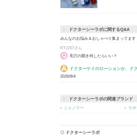
り
登
録
さ
ドクターシーラボに関するQ&A
れ
みんなのお悩み＆おしゃべり集まってます
て
KY2207さん
い
毛穴の開き何したらいい？
ま
す
ドクターケイのローションか、ド
2026/8/4
ドクターシーラボの関連ブランド
ジェノマー
ラボ
ドクターシーラボ