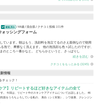
/ 44歳 / 混合肌 / クチコミ投稿
101
件
0
認証済
NAウォッシングフォーム
しています。朝はもう、洗顔料を泡立てるのさえ面倒なので朝用
ある泡で、摩擦なく洗えます。 他の泡洗顔も色々試したのですが、
まのところ一番かなと。 どちらかというと、さっぱりし
続きを読む
クチコミをもっとみる (3245)
最新情報
をチェック！
ンケア】リピートするほど好きなアイテムの全て
ruです。 今回は、リピート中のスキンケアアイテムについてお話しました。 46
脂性肌をうろちょろしている私の、 美白（シミ対策）、シワ改善、クレンジン
…