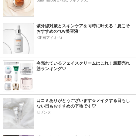
Sulwhasoo(雪花秀, ソルファス)
紫外線対策とスキンケアを同時に叶える！夏こそ
おすすめの“UV美容液”
IOPE(アイオペ)
今売れているフェイスクリームはこれ！最新売れ
筋ランキング♡
口コミありがとうございます☆メイクする日もし
ない日もおすすめの下地です♡
セザンヌ