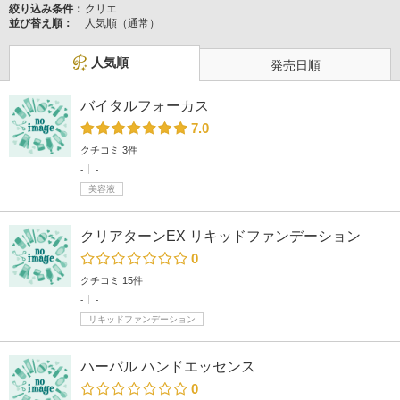
絞り込み条件：
クリエ
並び替え順：
人気順（通常）
人気順
発売日順
バイタルフォーカス
7.0
クチコミ 3件
-
-
美容液
クリアターンEX リキッドファンデーション
0
クチコミ 15件
-
-
リキッドファンデーション
ハーバル ハンドエッセンス
0