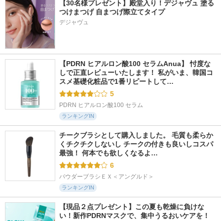
【30名様プレゼント】殿堂入り！デジャヴュ 塗る
つけまつげ 自まつげ際立てタイプ
デジャヴュ
【PDRN ヒアルロン酸100 セラムAnua】 忖度な
しで正直レビューいたします！ 私がいま、韓国コ
スメ基礎化粧品で1番リピートして…
5
PDRN ヒアルロン酸100 セラム
ランキングIN
チークブラシとして購入しました。 毛質も柔らか
くチクチクしないし チークの付きも良いしコスパ
最強！ 何本でも欲しくなるよ…
6
パウダーブラシＥＸ＜アングルド＞
ランキングIN
【現品２点プレゼント】この夏も乾燥に負けな
い！新作PDRNマスクで、集中うるおいケアを！