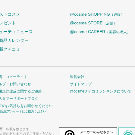
ストコスメ
@cosme SHOPPING
（通販）
レゼント
@cosme STORE
（店舗）
ューティニュース
@cosme CAREER
（美容の求人）
商品カレンダー
新クチコミ
責・コピーライト
運営会社
ルプ・お問い合わせ
サイトマップ
用規約違反に関するご連絡
@cosmeクチコミランキングについて
スタマーサポートブログ
在のお気持ちをお聞かせください
満足度アンケートにご協力ください）
写・転載を禁じます。
メーカーのみなさまへ
人差がありますのでご注意ください。