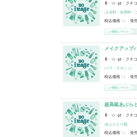
0
-pt
クチ
[
入浴剤・浴用料
・
税込価格：
-
発
メイクアップ
0
-pt
クチ
[
パフ・スポンジ
]
税込価格：
-
発
超高級あぶら
0
-pt
クチ
[
あぶらとり紙
]
税込価格：
-
発