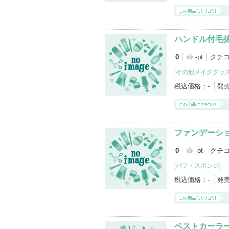
ハンドル付毛
0
-pt
クチ
[
その他メイクグッ
税込価格：
-
発
ファンデーショ
0
-pt
クチ
[
パフ・スポンジ
]
税込価格：
-
発
ベストカーラ