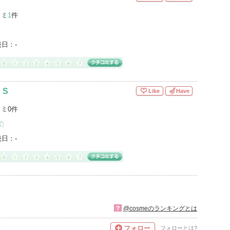
コミ
1
件
売日：
-
 S
Like
Have
ミ0件
ズ
]
売日：
-
?
@cosmeのランキングとは
フォロー
フォローとは?