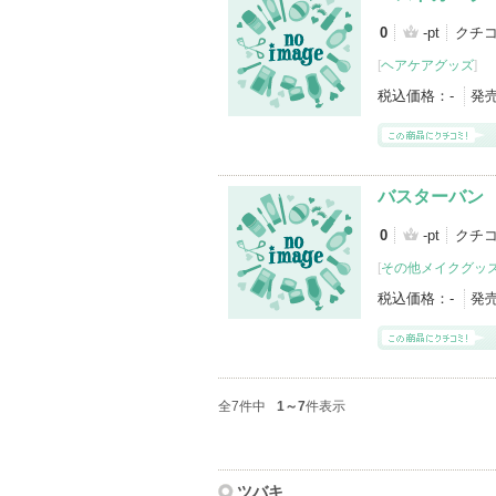
0
-pt
クチ
[
ヘアケアグッズ
]
税込価格：
-
発
バスターバン
0
-pt
クチコ
[
その他メイクグッ
税込価格：
-
発
全7件中
1～7
件表示
ツバキ