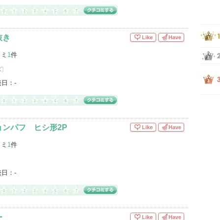
抜き
Like
Have
コミ
1
件
ズ
]
売日：
-
ンパフ ヒシ形2P
Like
Have
コミ
1
件
売日：
-
ー
Like
Have