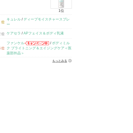
1位
キュレル
/
ディープモイスチャースプレ
ー
ケアセラ
/
APフェイス＆ボディ乳液
ファンケル
/
ボディミル
ク ブライトニング＆エイジングケア＜医
薬部外品＞
もっとみる