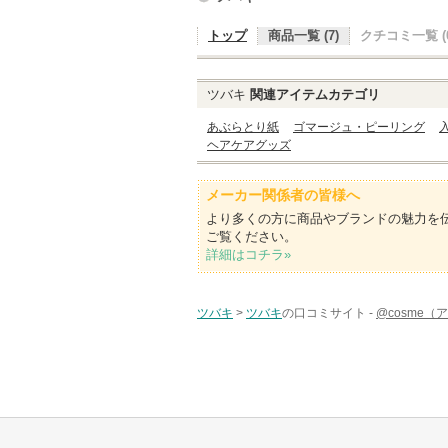
トップ
商品一覧 (7)
クチコミ一覧 (0
ツバキ
関連アイテムカテゴリ
あぶらとり紙
ゴマージュ・ピーリング
ヘアケアグッズ
メーカー関係者の皆様へ
より多くの方に商品やブランドの魅力を
ご覧ください。
詳細はコチラ»
ツバキ
>
ツバキ
の口コミサイト -
@cosme（