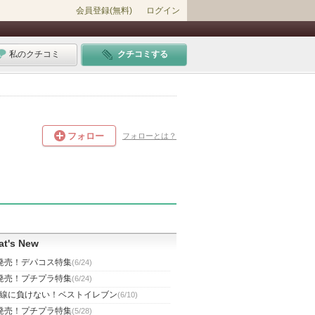
会員登録(無料)
ログイン
私のクチコミ
クチコミする
フォロー
フォローとは？
t's New
発売！デパコス特集
(6/24)
発売！プチプラ特集
(6/24)
線に負けない！ベストイレブン
(6/10)
発売！プチプラ特集
(5/28)