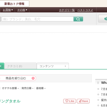
新着おトク情報
お買物
その他
カテゴリ一覧
ベストコスメ
クチコミ
コンテンツ
(0)
Wha
7月
7月
紫外
リングタオル
Like
Have
6月