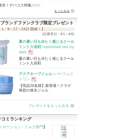
発売！デパコス特集
(5/27)
もっとみる
ブランドファンクラブ限定プレゼント
 1・9・17・24日 開催！】
(応募受付：8/1～8/8)
夏の暑い日も冷たく感じるクール
ミント入浴剤
/ epsomsalt sea cry
stals
夏の暑い日も冷たく感じるクール
現
ミント入浴剤
アクアキープジェル
/ パーフェク
品
トワン
【現品20名様】新登場！クラゲ
現
発想の保水ジェル
品
プレゼントをもっとみる
チコミランキング
ィローション・ミルク部門
】