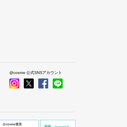
@cosme 公式SNSアカウント
instagram
x
facebook
line
@cosme宣言
@cosmeの