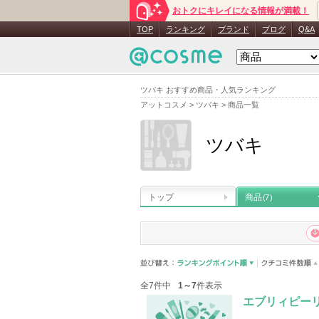
おトクにキレイになる情報が満載！
TOP
ランキング
ブランド
ブログ
Q&A
ツバキ おすすめ商品・人気ランキング
アットコスメ
>
ツバキ
>
商品一覧
ツバキ
トップ
商品
(7)
全7件中
1～7
件表示
エブリィピー