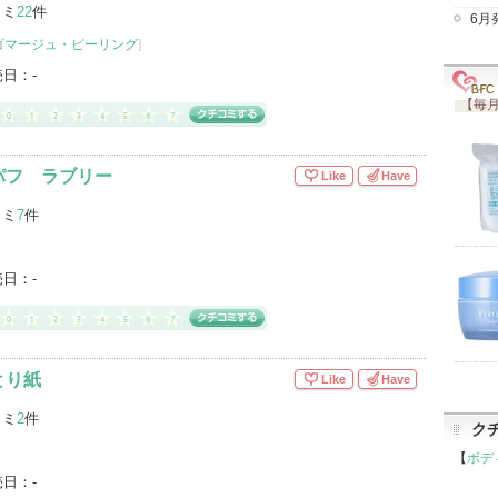
コミ
22
件
6月
ゴマージュ・ピーリング
]
売日：
-
【毎月
パフ ラブリー
Like
Have
コミ
7
件
売日：
-
とり紙
Like
Have
コミ
2
件
ク
【
ボデ
売日：
-