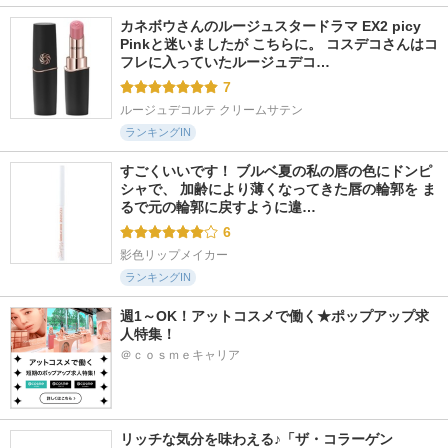
カネボウさんのルージュスタードラマ EX2 picy 
Pinkと迷いましたが こちらに。 コスデコさんはコ
フレに入っていたルージュデコ…
7
ルージュデコルテ クリームサテン
ランキングIN
すごくいいです！ ブルベ夏の私の唇の色にドンピ
シャで、 加齢により薄くなってきた唇の輪郭を ま
るで元の輪郭に戻すように違…
6
影色リップメイカー
ランキングIN
週1～OK！アットコスメで働く★ポップアップ求
人特集！
＠ｃｏｓｍｅキャリア
リッチな気分を味わえる♪「ザ・コラーゲン 