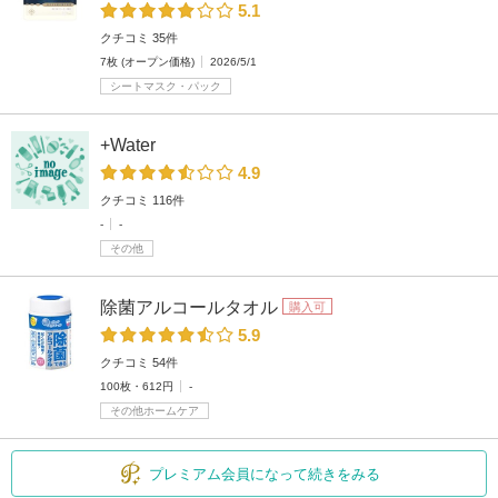
5.1
クチコミ 35件
7枚 (オープン価格)
2026/5/1
シートマスク・パック
+Water
4.9
クチコミ 116件
-
-
その他
除菌アルコールタオル
購入可
5.9
クチコミ 54件
100枚・612円
-
その他ホームケア
プレミアム会員になって続きをみる