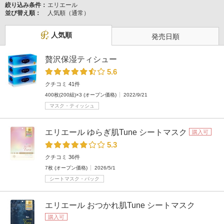
絞り込み条件：
エリエール
並び替え順：
人気順（通常）
人気順
発売日順
贅沢保湿ティシュー
5.6
クチコミ 41件
400枚(200組)×3 (オープン価格)
2022/9/21
マスク・ティッシュ
エリエール ゆらぎ肌Tune シートマスク
購入可
5.3
クチコミ 36件
7枚 (オープン価格)
2026/5/1
シートマスク・パック
エリエール おつかれ肌Tune シートマスク
購入可