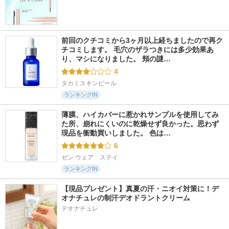
前回のクチコミから3ヶ月以上経ちましたので再ク
チコミします。 毛穴のザラつきには多少効果あ
り、マシになりました。 頬の謎…
4
タカミスキンピール
ランキングIN
薄膜、ハイカバーに惹かれサンプルを使用してみ
た所、崩れにくいのに乾燥せず良かった。思わず
現品を衝動買いしました。 色は…
6
ゼン ウェア　ステイ
ランキングIN
【現品プレゼント】真夏の汗・ニオイ対策に！デ
オナチュレの制汗デオドラントクリーム
デオナチュレ