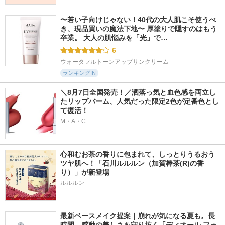
〜若い子向けじゃない！40代の大人肌こそ使うべ
き、現品買いの魔法下地〜 厚塗りで隠すのはもう
卒業。 大人の肌悩みを「光」で…
6
ウォータフルトーンアップサンクリーム
ランキングIN
＼8月7日全国発売！／洒落っ気と血色感を両立し
たリップバーム、人気だった限定2色が定番色とし
て復活！
M・A・C
心和むお茶の香りに包まれて、しっとりうるおう
ツヤ肌へ！「石川ルルルン（加賀棒茶(R)の香
り）」が新登場
最新ベースメイク提案｜崩れが気になる夏も。長