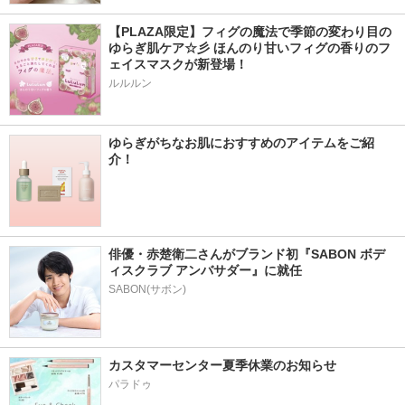
【PLAZA限定】フィグの魔法で季節の変わり目の
ゆらぎ肌ケア☆彡 ほんのり甘いフィグの香りのフ
ェイスマスクが新登場！
ルルルン
ゆらぎがちなお肌におすすめのアイテムをご紹
介！
俳優・赤楚衛二さんがブランド初『SABON ボデ
ィスクラブ アンバサダー』に就任
SABON(サボン)
カスタマーセンター夏季休業のお知らせ
パラドゥ