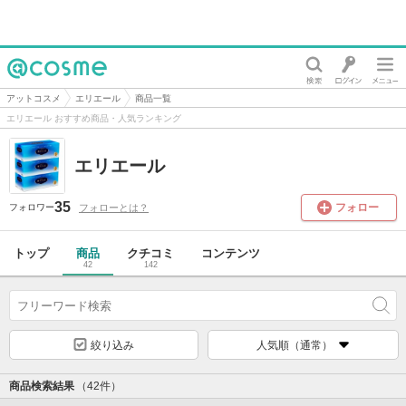
@cosme
アットコスメ
エリエール
商品一覧
エリエール おすすめ商品・人気ランキング
エリエール
35
フォロー
フォローとは？
フォロワー
トップ
商品
クチコミ
コンテンツ
42
142
絞り込み
人気順（通常）
商品検索結果
（42件）