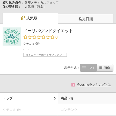
絞り込み条件：
銀座メディカルスタッフ
並び替え順：
人気順（通常）
人気順
発売日順
ノーリバウンドダイエット
0
クチコミ 0件
-
-
ダイエットサポートサプリメント
表示形式：
リスト
画像
@cosmeランキングとは
?
トップ
商品
(1)
クチコミ
コンテンツ
(0)