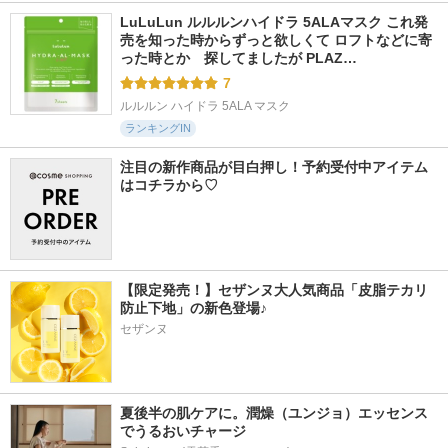
LuLuLun ルルルンハイドラ 5ALAマスク これ発
売を知った時からずっと欲しくて ロフトなどに寄
った時とか　探してましたが PLAZ…
7
ルルルン ハイドラ 5ALA マスク
ランキングIN
注目の新作商品が目白押し！予約受付中アイテム
はコチラから♡
【限定発売！】セザンヌ大人気商品「皮脂テカリ
防止下地」の新色登場♪
セザンヌ
夏後半の肌ケアに。潤燥（ユンジョ）エッセンス
でうるおいチャージ