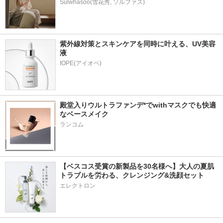
Sulwhasoo(雪花秀, ソルファス)
紫外線対策とスキンケアを同時に叶える、UV美容
液
殿堂入りウルトラファンデ*でwithマスクでも快適
なベースメイク
ランコム
【ベスコス受賞の新製品を30名様へ】大人の夏肌
トラブルを労わる、クレンジング&洗顔セット
エレクトロン