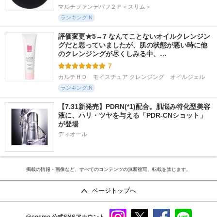
マルチファンデパフ２Ｐ＜スリム＞
ランキングIN
評価変更★5→7 なんてことないオイルクレンジン
グだと思っていましたが、肌の状態が悪い時に他
のクレンジングが尽くしみる中、…
7
カルテＨＤ　モイスチュア クレンジング　オイルジェル
ランキングIN
【7.31新発売】PDRN(*1)配合。肌悩み特化型美容
液に、ハリ・ツヤを与える「PDR-CNショット」
が登場
ディオール
掲載の情報・画像など、すべてのコンテンツの無断複写、転載を禁じます。
ページトップへ