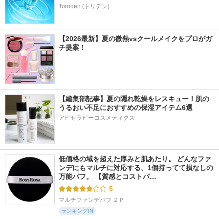
Torriden (トリデン)
【2026最新】夏の微熱vsクールメイクをプロがガ
チ提案！
【編集部記事】夏の隠れ乾燥をレスキュー！肌の
うるおい不足におすすめの保湿アイテム6選
アピセラピーコスメティクス
低価格の域を超えた厚みと肌あたり。 どんなファ
ンデにもマルチに対応する、1個持ってて損なしの
万能パフ。 【質感とコストパ…
5
マルチファンデパフ ２Ｐ
ランキングIN