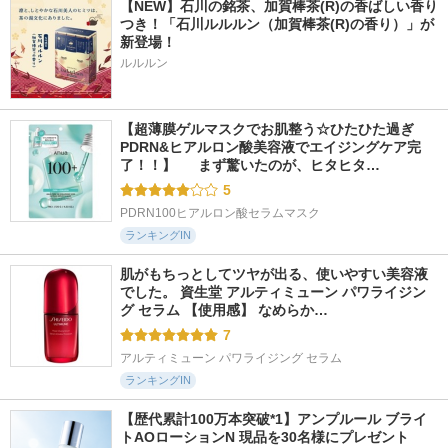
【NEW】石川の銘茶、加賀棒茶(R)の香ばしい香り
つき！「石川ルルルン（加賀棒茶(R)の香り）」が
新登場！
ルルルン
【超薄膜ゲルマスクでお肌整う☆ひたひた過ぎ
PDRN&ヒアルロン酸美容液でエイジングケア完
了！！】  　まず驚いたのが、ヒタヒタ…
5
PDRN100ヒアルロン酸セラムマスク
ランキングIN
肌がもちっとしてツヤが出る、使いやすい美容液
でした。 資生堂 アルティミューン パワライジン
グ セラム 【使用感】 なめらか…
7
アルティミューン パワライジング セラム
ランキングIN
【歴代累計100万本突破*1】アンプルール ブライ
トAOローションN 現品を30名様にプレゼント