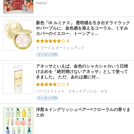
manyo
新色「IX ルミナス」 透明感を引き出すライラック
やパープルに、血色感を添えるコーラル、くすみ
カバーのイエロー、トーンアッ…
6
ラ プードル オートニュアンス
ランキングIN
アネッサといえば、金色のシャカシャカいう日焼
け止めを「絶対焼けないアネッサ」として使って
きました。 ただ、あれは服に付…
5
パーフェクトＵＶ　スキンケアジェル　ＮＢ
ランキングIN
洋梨＆イングリッシュペアー×フローラルの香りま
とめ