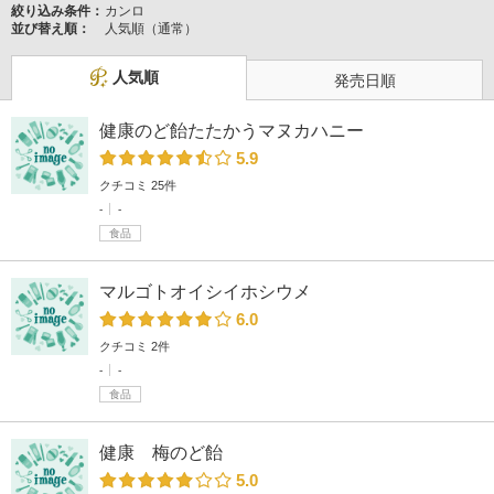
絞り込み条件：
カンロ
並び替え順：
人気順（通常）
人気順
発売日順
健康のど飴たたかうマヌカハニー
5.9
クチコミ 25件
-
-
食品
マルゴトオイシイホシウメ
6.0
クチコミ 2件
-
-
食品
健康 梅のど飴
5.0