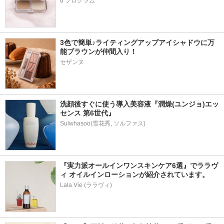
d プログラム
3色で簡単♪ライティングアップアイシャドウに万
能ブラウンが仲間入り！
セザンヌ
洗顔後すぐに使う導入美容液『潤燥(ユンジョ)エッ
センス 第6世代』
『実力派オールインワンスキンケア6選』でララヴ
ィ オイルインローションが紹介されています。
Lala Vie (ララヴィ)