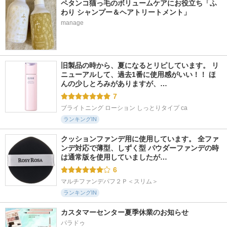
ペタンコ猫っ毛のボリュームケアにお役立ち「ふ
わり シャンプー＆ヘアトリートメント」
manage
旧製品の時から、夏になるとリピしています。 リ
ニューアルして、過去1番に使用感がいい！！ ほ
んの少しとろみがありますが、…
7
ブライトニング ローション しっとりタイプ ca
ランキングIN
クッションファンデ用に使用しています。 全ファ
ンデ対応で薄型、しずく型 パウダーファンデの時
は通常版を使用していましたが…
6
マルチファンデパフ２Ｐ＜スリム＞
ランキングIN
カスタマーセンター夏季休業のお知らせ
パラドゥ