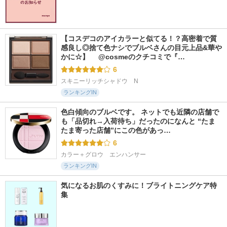
【コスデコのアイカラーと似てる！？高密着で質
感良し◎捨て色ナシでブルベさんの目元上品&華や
かに☆】 　@cosmeのクチコミで『…
6
スキニーリッチシャドウ　N
ランキングIN
色白傾向のブルベです。 ネットでも近隣の店舗で
も「品切れ→入荷待ち」だったのになんと “たま
たま寄った店舗”にこの色があっ…
6
カラー＋グロウ　エンハンサー
ランキングIN
気になるお肌のくすみに！ブライトニングケア特
集