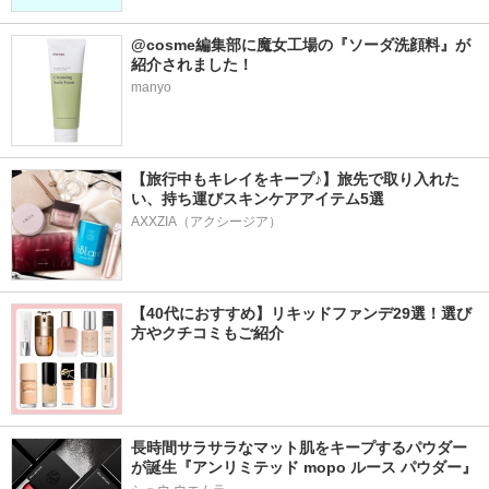
@cosme編集部に魔女工場の『ソーダ洗顔料』が
紹介されました！
manyo
【旅行中もキレイをキープ♪】旅先で取り入れた
い、持ち運びスキンケアアイテム5選
AXXZIA（アクシージア）
【40代におすすめ】リキッドファンデ29選！選び
方やクチコミもご紹介
長時間サラサラなマット肌をキープするパウダー
が誕生『アンリミテッド mopo ルース パウダー』