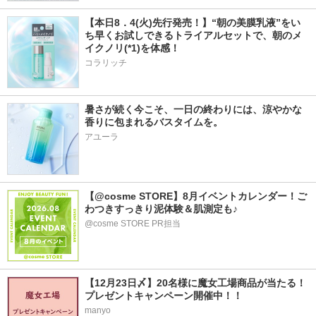
【本日8．4(火)先行発売！】“朝の美膜乳液”をい
ち早くお試しできるトライアルセットで、朝のメ
イクノリ(*1)を体感！
コラリッチ
暑さが続く今こそ、一日の終わりには、涼やかな
香りに包まれるバスタイムを。
アユーラ
【@cosme STORE】8月イベントカレンダー！ご
わつきすっきり泥体験＆肌測定も♪
@cosme STORE PR担当
【12月23日〆】20名様に魔女工場商品が当たる！
プレゼントキャンペーン開催中！！
manyo