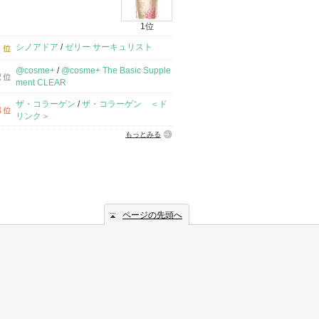
1位
シノアドア
/
ゼリー サーキュリスト
@cosme+
/
@cosme+ The Basic Supple
ment CLEAR
ザ・コラーゲン
/
ザ・コラーゲン ＜ド
リンク＞
もっとみる
ページの先頭へ