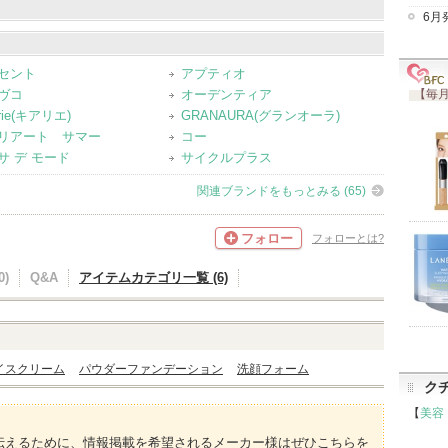
6月
ジング（1）
フェイスクリーム（1）
フォーム（1）
セント
アプティオ
ヴコ
オーデンティア
【毎月
arie(キアリエ)
GRANAURA(グランオーラ)
リアート サマー
コー
サ デ モード
サイクルプラス
関連ブランドをもっとみる (65)
フォロー
フォローとは?
)
Q&A
アイテムカテゴリ一覧 (6)
イスクリーム
パウダーファンデーション
洗顔フォーム
ク
【
美容
伝えるために、情報掲載を希望されるメーカー様はぜひこちらを