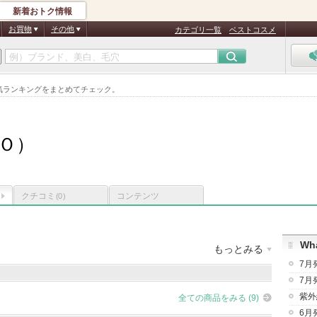
新着おトク情報
お買物
その他
カテゴリ一覧
ベストコスメ
気ランキングをまとめてチェック。
Ｏ）
クチコミ
コンテンツ
(0)
Wha
もっとみる
7月
品数
：
9件
クチコミ件数
：
131件
お気に入り登録
：
16
人
7月
紫外
全ての商品をみる (9)
6月