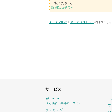
ご覧ください。
詳細はコチラ»
ナリス化粧品
>
キーオ（ＱＩＯ）
の口コミサイ
サービス
@cosme
ベ
（化粧品・美容の口コミ）
プ
ランキング