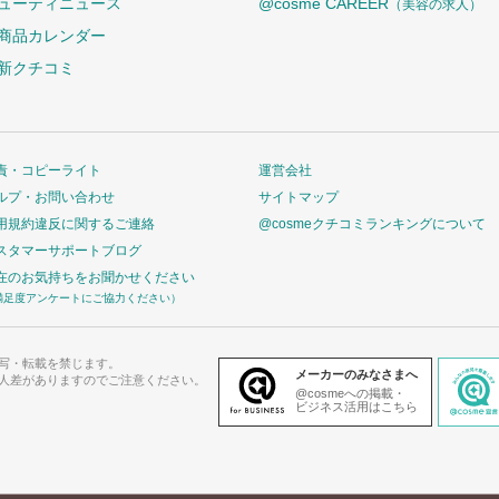
ューティニュース
@cosme CAREER
（美容の求人）
商品カレンダー
新クチコミ
責・コピーライト
運営会社
ルプ・お問い合わせ
サイトマップ
用規約違反に関するご連絡
@cosmeクチコミランキングについて
スタマーサポートブログ
在のお気持ちをお聞かせください
満足度アンケートにご協力ください）
写・転載を禁じます。
メーカーのみなさまへ
人差がありますのでご注意ください。
@cosmeへの掲載・
ビジネス活用はこちら