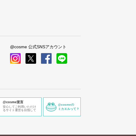
@cosme 公式SNSアカウント
instagram
x
facebook
line
@cosme宣言
@cosmeの
安心してご利用いただけ
ミカエルって？
るサイト運営を目指して