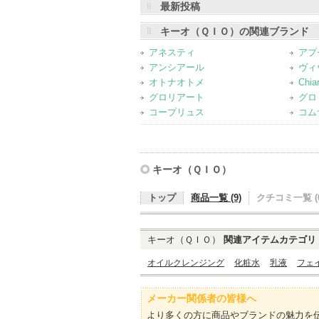
最新投稿
登録アイテムカテゴリ
化粧水（3）
乳液（2）
オイルクレン
キーオ（ＱＩＯ）の関連ブランド
パウダーファンデーション（1）
洗顔
アネスティ
アプ
アンシアール
ヴィ
オトナオトメ
Chi
グロリアート
グロ
コープリュス
コム
キーオ（ＱＩＯ）
トップ
商品一覧 (9)
クチコミ一覧 (0
キーオ（ＱＩＯ）
関連アイテムカテゴリ
オイルクレンジング
化粧水
乳液
フェ
メーカー関係者の皆様へ
より多くの方に商品やブランドの魅力を