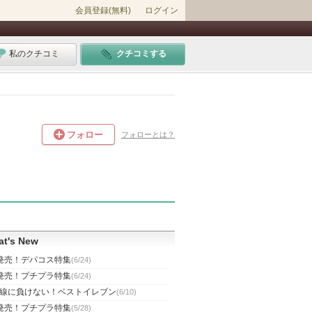
会員登録(無料)
ログイン
私のクチコミ
クチコミする
フォロー
フォローとは？
t's New
発売！デパコス特集
(6/24)
発売！プチプラ特集
(6/24)
線に負けない！ベストイレブン
(6/10)
発売！プチプラ特集
(5/28)