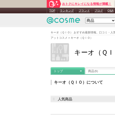
おトクにキレイになる情報が満載！
TOP
ランキング
ブランド
ブログ
Q&A
キーオ（ＱＩＯ） おすすめ最新情報。口コミ・人
アットコスメ
>
キーオ（ＱＩＯ）
キーオ（ＱＩ
トップ
商品
(9)
キーオ（ＱＩＯ）について
人気商品
メーカー名
：
ナリス化粧品
登録商
キーオ（ＱＩＯ）の登録商品
(9件)