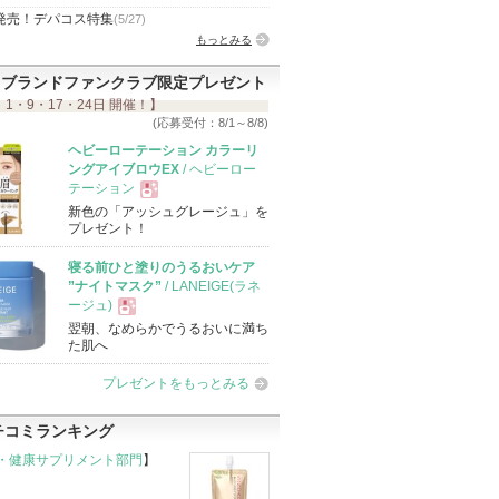
発売！デパコス特集
(5/27)
もっとみる
ブランドファンクラブ限定プレゼント
 1・9・17・24日 開催！】
(応募受付：8/1～8/8)
ヘビーローテーション カラーリ
ングアイブロウEX
/ ヘビーロー
テーション
新色の「アッシュグレージュ」を
現
プレゼント！
寝る前ひと塗りのうるおいケア
品
”ナイトマスク”
/ LANEIGE(ラネ
ージュ)
翌朝、なめらかでうるおいに満ち
現
た肌へ
プレゼントをもっとみる
品
チコミランキング
・健康サプリメント部門
】